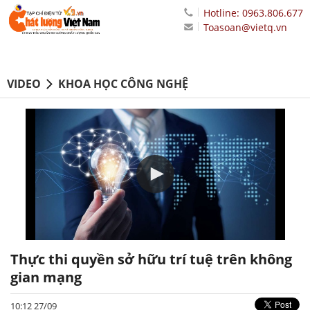
Hotline: 0963.806.677
Toasoan@vietq.vn
VIDEO
KHOA HỌC CÔNG NGHỆ
Thực thi quyền sở hữu trí tuệ trên không
gian mạng
10:12 27/09