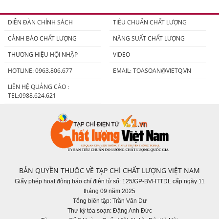
DIỄN ĐÀN CHÍNH SÁCH
TIÊU CHUẨN CHẤT LƯỢNG
CẢNH BÁO CHẤT LƯỢNG
NĂNG SUẤT CHẤT LƯỢNG
THƯƠNG HIỆU HỘI NHẬP
VIDEO
HOTLINE: 0963.806.677
EMAIL:
TOASOAN@VIETQ.VN
LIÊN HỆ QUẢNG CÁO :
TEL:0988.624.621
BẢN QUYỀN THUỘC VỀ TẠP CHÍ CHẤT LƯỢNG VIỆT NAM
Giấy phép hoạt động báo chí điện tử số: 125/GP-BVHTTDL cấp ngày 11
tháng 09 năm 2025
Tổng biên tập: Trần Văn Dư
Thư ký tòa soạn: Đặng Anh Đức