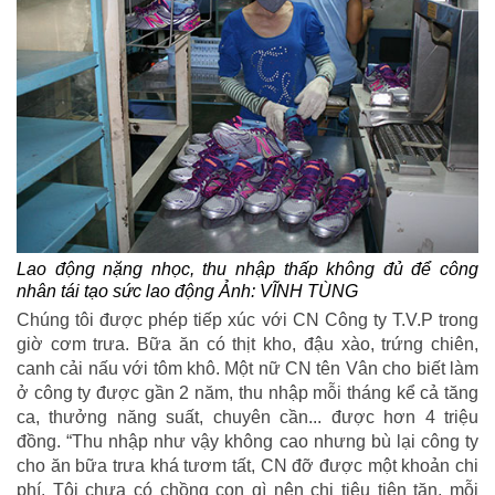
Lao động nặng nhọc, thu nhập thấp không đủ để công
nhân tái tạo sức lao động Ảnh: VĨNH TÙNG
Chúng tôi được phép tiếp xúc với CN Công ty T.V.P trong
giờ cơm trưa. Bữa ăn có thịt kho, đậu xào, trứng chiên,
canh cải nấu với tôm khô. Một nữ CN tên Vân cho biết làm
ở công ty được gần 2 năm, thu nhập mỗi tháng kể cả tăng
ca, thưởng năng suất, chuyên cần... được hơn 4 triệu
đồng. “Thu nhập như vậy không cao nhưng bù lại công ty
cho ăn bữa trưa khá tươm tất, CN đỡ được một khoản chi
phí. Tôi chưa có chồng con gì nên chi tiêu tiện tặn, mỗi