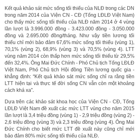
Kết quả khảo sát mức sống tối thiểu của NLĐ trong các DN
trong năm 2014 của Viện CN - CĐ (Tổng LĐLĐ Việt Nam)
cho thấy mức sống tối thiểu của NLĐ năm 2014 ở 4 vùng
lần lượt là 3.996.000 đồng - 3.423.000 đồng - 3.050.000
đồng và 2.695.000 đồng/tháng. Như vậy tiền lương tối
thiểu chỉ mới bảo đảm 67,6% mức sống tối thiểu (vùng 1),
70,1% (vùng 2), 68,9% (vùng 3) và 70,5% (vùng 4). LTT
vùng năm 2014 còn thấp hơn mức sống tối thiểu từ 29,5%
đến 32,4%. Ông Mai Đức Chính - Phó Chủ tịch Tổng LĐLĐ
Việt Nam, Phó Chủ tịch Hội đồng Tiền lương quốc gia -
khẳng định: “Kết quả khảo sát mức sống chỉ ra rằng tiền
LTT hiện tại và thực tế đời sống CN vẫn còn một khoảng
cách khá xa”.
Dựa trên các khảo sát khoa học của Viện CN - CĐ, Tổng
LĐLĐ Việt Nam đề xuất các mức LTT vùng cho năm 2015
lần lượt là 3,4 triệu đồng (vùng 1) - 2,9 triệu đồng (vùng 2) -
2,6 triệu đồng (vùng 3) và 2,3 triệu đồng (vùng 4). Ông Mai
Đức Chính cho biết mức LTT đề xuất này cũng chỉ mới
bảo đảm 80% mức sống tối thiểu của NLĐ.