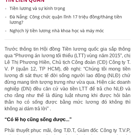
Tiền lương và sự kính trọng
Đà Nẵng: Công chức quận lĩnh 17 triệu đồng/tháng tiền
lương?
Nghịch lý tiền lương nhà khoa học và máy móc
Trước thông tin Hội đồng Tiền lương quốc gia sắp thông
qua “Phương án lương tối thiểu (LTT) vùng năm 2015”, chị
Lê Thị Phương Hiền, Chủ tịch Công đoàn (CĐ) Công ty T.
V. P (quận 12, TP HCM), đề nghị: “Chúng tôi mong tiền
lương đi sát thực tế đời sống người lao động (NLĐ) chứ
đừng mang tính tượng trưng như vừa qua. Hiện các doanh
nghiệp (DN) đều căn cứ vào tiền LTT để trả cho NLĐ và
cho rằng như thế là đúng luật nhưng khi được hỏi bản
thân họ có sống được bằng mức lương đó không thì
không ai dám trả lời” .
“Có lẽ họ cũng sống được...”
Phải thuyết phục mãi, ông T.Đ.T, Giám đốc Công ty T.V.P,