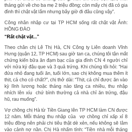
tháng gửi về cho ba mẹ 2 triệu đồng; còn mấy chị đã có gia
đình thì chật vật lắm nhưng bây giờ đi đâu cũng vậy”.
Công nhân nhập cư tại TP HCM sống rất chật vật Ảnh:
HỒNG ĐÀO
“Rất chật vật...”
Theo chân chị Lê Thị Hà, CN Công ty Liên doanh Vĩnh
Hưng (quận 12, TP HCM) sau giờ tan ca, chúng tôi tận mắt
chứng kiến bữa ăn đạm bạc của gia đình CN 4 người chỉ
với nửa ký đậu que và 3 quả trứng. Khi chúng tôi hỏi: “Hai
đứa nhỏ đang tuổi ăn, tuổi lớn, sao chị không mua thêm ít
thịt, cá cho có chất?”, chị thở dài: “Thịt, cá chỉ được ăn vào
kỳ lĩnh lương hoặc tháng nào tăng ca nhiều, thu nhập
nhích lên xíu chứ bình thường cả nhà chỉ ăn trứng, đậu
hũ, rau muống”.
Vợ chồng chị Hà từ Tiền Giang lên TP HCM làm CN được
12 năm. Mỗi tháng thu nhập của vợ chồng chỉ xấp xỉ 8
triệu đồng nên phải chi tiêu thật dè xẻn, nếu không sẽ lâm
vào cảnh nợ nần. Chị Hà nhẩm tính: “Tiền nhà mỗi tháng