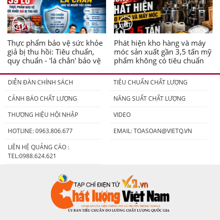
Thực phẩm bảo vệ sức khỏe
Phát hiện kho hàng và máy
giả bị thu hồi: Tiêu chuẩn,
móc sản xuất gần 3,5 tấn mỹ
quy chuẩn - 'lá chắn' bảo vệ
phẩm không có tiêu chuẩn
người tiêu dùng
DIỄN ĐÀN CHÍNH SÁCH
TIÊU CHUẨN CHẤT LƯỢNG
CẢNH BÁO CHẤT LƯỢNG
NĂNG SUẤT CHẤT LƯỢNG
THƯƠNG HIỆU HỘI NHẬP
VIDEO
HOTLINE: 0963.806.677
EMAIL:
TOASOAN@VIETQ.VN
LIÊN HỆ QUẢNG CÁO :
TEL:0988.624.621