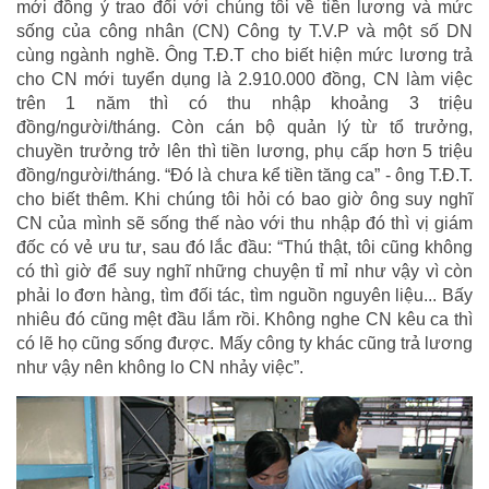
mới đồng ý trao đổi với chúng tôi về tiền lương và mức
sống của công nhân (CN) Công ty T.V.P và một số DN
cùng ngành nghề. Ông T.Đ.T cho biết hiện mức lương trả
cho CN mới tuyển dụng là 2.910.000 đồng, CN làm việc
trên 1 năm thì có thu nhập khoảng 3 triệu
đồng/người/tháng. Còn cán bộ quản lý từ tổ trưởng,
chuyền trưởng trở lên thì tiền lương, phụ cấp hơn 5 triệu
đồng/người/tháng. “Đó là chưa kể tiền tăng ca” - ông T.Đ.T.
cho biết thêm. Khi chúng tôi hỏi có bao giờ ông suy nghĩ
CN của mình sẽ sống thế nào với thu nhập đó thì vị giám
đốc có vẻ ưu tư, sau đó lắc đầu: “Thú thật, tôi cũng không
có thì giờ để suy nghĩ những chuyện tỉ mỉ như vậy vì còn
phải lo đơn hàng, tìm đối tác, tìm nguồn nguyên liệu... Bấy
nhiêu đó cũng mệt đầu lắm rồi. Không nghe CN kêu ca thì
có lẽ họ cũng sống được. Mấy công ty khác cũng trả lương
như vậy nên không lo CN nhảy việc”.