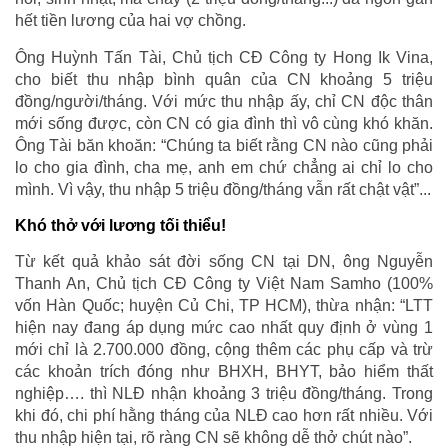
hết tiền lương của hai vợ chồng.
Ông Huỳnh Tấn Tài, Chủ tịch CĐ Công ty Hong Ik Vina,
cho biết thu nhập bình quân của CN khoảng 5 triệu
đồng/người/tháng. Với mức thu nhập ấy, chỉ CN độc thân
mới sống được, còn CN có gia đình thì vô cùng khó khăn.
Ông Tài băn khoăn: “Chúng ta biết rằng CN nào cũng phải
lo cho gia đình, cha mẹ, anh em chứ chẳng ai chỉ lo cho
mình. Vì vậy, thu nhập 5 triệu đồng/tháng vẫn rất chật vật”...
Khó thở với lương tối thiểu!
Từ kết quả khảo sát đời sống CN tại DN, ông Nguyễn
Thanh An, Chủ tịch CĐ Công ty Việt Nam Samho (100%
vốn Hàn Quốc; huyện Củ Chi, TP HCM), thừa nhận: “LTT
hiện nay đang áp dụng mức cao nhất quy định ở vùng 1
mới chỉ là 2.700.000 đồng, cộng thêm các phụ cấp và trừ
các khoản trích đóng như BHXH, BHYT, bảo hiểm thất
nghiệp…. thì NLĐ nhận khoảng 3 triệu đồng/tháng. Trong
khi đó, chi phí hằng tháng của NLĐ cao hơn rất nhiều. Với
thu nhập hiện tại, rõ ràng CN sẽ không dễ thở chút nào”.