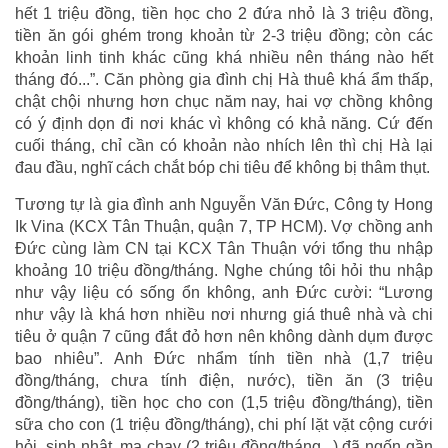
hết 1 triệu đồng, tiền học cho 2 đứa nhỏ là 3 triệu đồng,
tiền ăn gói ghém trong khoản từ 2-3 triệu đồng; còn các
khoản linh tinh khác cũng khá nhiều nên tháng nào hết
tháng đó...”. Căn phòng gia đình chị Hà thuê khá ẩm thấp,
chật chội nhưng hơn chục năm nay, hai vợ chồng không
có ý định dọn đi nơi khác vì không có khả năng. Cứ đến
cuối tháng, chỉ cần có khoản nào nhích lên thì chị Hà lại
đau đầu, nghĩ cách chắt bóp chi tiêu để không bị thâm thụt.
Tương tự là gia đình anh Nguyễn Văn Đức, Công ty Hong
Ik Vina (KCX Tân Thuận, quận 7, TP HCM). Vợ chồng anh
Đức cùng làm CN tại KCX Tân Thuận với tổng thu nhập
khoảng 10 triệu đồng/tháng. Nghe chúng tôi hỏi thu nhập
như vậy liệu có sống ổn không, anh Đức cười: “Lương
như vậy là khá hơn nhiều nơi nhưng giá thuê nhà và chi
tiêu ở quận 7 cũng đắt đỏ hơn nên không dành dụm được
bao nhiêu”. Anh Đức nhẩm tính tiền nhà (1,7 triệu
đồng/tháng, chưa tính điện, nước), tiền ăn (3 triệu
đồng/tháng), tiền học cho con (1,5 triệu đồng/tháng), tiền
sữa cho con (1 triệu đồng/tháng), chi phí lặt vặt cộng cưới
hỏi, sinh nhật, ma chay (2 triệu đồng/tháng...) đã ngốn gần