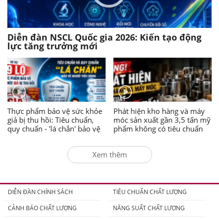
Diễn đàn NSCL Quốc gia 2026: Kiến tạo động
lực tăng trưởng mới
Thực phẩm bảo vệ sức khỏe
Phát hiện kho hàng và máy
giả bị thu hồi: Tiêu chuẩn,
móc sản xuất gần 3,5 tấn mỹ
quy chuẩn - 'lá chắn' bảo vệ
phẩm không có tiêu chuẩn
người tiêu dùng
Xem thêm
DIỄN ĐÀN CHÍNH SÁCH
TIÊU CHUẨN CHẤT LƯỢNG
CẢNH BÁO CHẤT LƯỢNG
NĂNG SUẤT CHẤT LƯỢNG