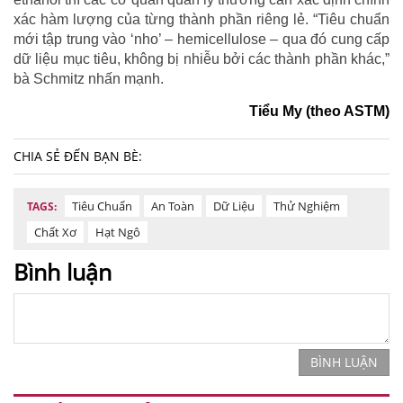
xác hàm lượng của từng thành phần riêng lẻ. “Tiêu chuẩn
mới tập trung vào ‘nho’ – hemicellulose – qua đó cung cấp
dữ liệu mục tiêu, không bị nhiễu bởi các thành phần khác,”
bà Schmitz nhấn mạnh.
Tiểu My (theo ASTM)
CHIA SẺ ĐẾN BẠN BÈ:
Tiêu Chuẩn
An Toàn
Dữ Liệu
Thử Nghiệm
TAGS:
Chất Xơ
Hạt Ngô
Bình luận
BÌNH LUẬN