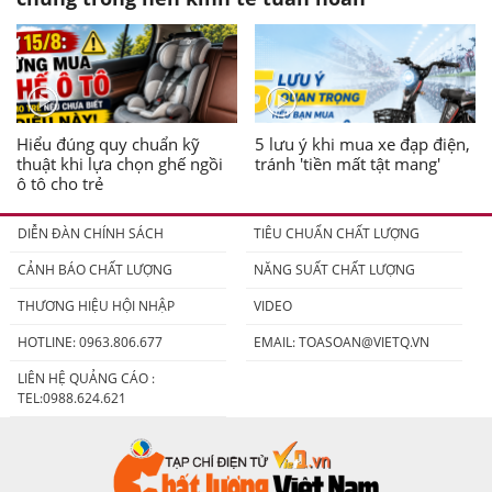
Hiểu đúng quy chuẩn kỹ
5 lưu ý khi mua xe đạp điện,
thuật khi lựa chọn ghế ngồi
tránh 'tiền mất tật mang'
ô tô cho trẻ
DIỄN ĐÀN CHÍNH SÁCH
TIÊU CHUẨN CHẤT LƯỢNG
CẢNH BÁO CHẤT LƯỢNG
NĂNG SUẤT CHẤT LƯỢNG
THƯƠNG HIỆU HỘI NHẬP
VIDEO
HOTLINE: 0963.806.677
EMAIL:
TOASOAN@VIETQ.VN
LIÊN HỆ QUẢNG CÁO :
TEL:0988.624.621