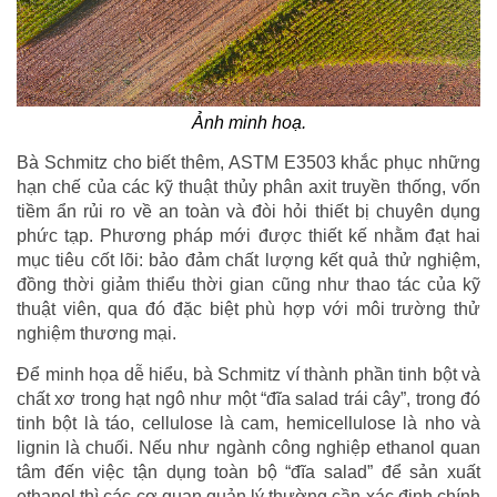
Ảnh minh hoạ.
Bà Schmitz cho biết thêm, ASTM E3503 khắc phục những
hạn chế của các kỹ thuật thủy phân axit truyền thống, vốn
tiềm ẩn rủi ro về an toàn và đòi hỏi thiết bị chuyên dụng
phức tạp. Phương pháp mới được thiết kế nhằm đạt hai
mục tiêu cốt lõi: bảo đảm chất lượng kết quả thử nghiệm,
đồng thời giảm thiểu thời gian cũng như thao tác của kỹ
thuật viên, qua đó đặc biệt phù hợp với môi trường thử
nghiệm thương mại.
Để minh họa dễ hiểu, bà Schmitz ví thành phần tinh bột và
chất xơ trong hạt ngô như một “đĩa salad trái cây”, trong đó
tinh bột là táo, cellulose là cam, hemicellulose là nho và
lignin là chuối. Nếu như ngành công nghiệp ethanol quan
tâm đến việc tận dụng toàn bộ “đĩa salad” để sản xuất
ethanol thì các cơ quan quản lý thường cần xác định chính