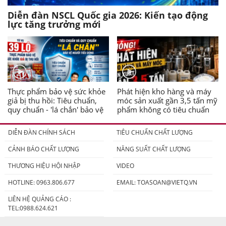
Diễn đàn NSCL Quốc gia 2026: Kiến tạo động
lực tăng trưởng mới
Thực phẩm bảo vệ sức khỏe
Phát hiện kho hàng và máy
giả bị thu hồi: Tiêu chuẩn,
móc sản xuất gần 3,5 tấn mỹ
quy chuẩn - 'lá chắn' bảo vệ
phẩm không có tiêu chuẩn
người tiêu dùng
DIỄN ĐÀN CHÍNH SÁCH
TIÊU CHUẨN CHẤT LƯỢNG
CẢNH BÁO CHẤT LƯỢNG
NĂNG SUẤT CHẤT LƯỢNG
THƯƠNG HIỆU HỘI NHẬP
VIDEO
HOTLINE: 0963.806.677
EMAIL:
TOASOAN@VIETQ.VN
LIÊN HỆ QUẢNG CÁO :
TEL:0988.624.621