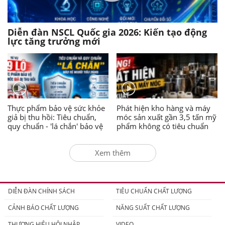
Diễn đàn NSCL Quốc gia 2026: Kiến tạo động
lực tăng trưởng mới
Thực phẩm bảo vệ sức khỏe
Phát hiện kho hàng và máy
giả bị thu hồi: Tiêu chuẩn,
móc sản xuất gần 3,5 tấn mỹ
quy chuẩn - 'lá chắn' bảo vệ
phẩm không có tiêu chuẩn
người tiêu dùng
Xem thêm
DIỄN ĐÀN CHÍNH SÁCH
TIÊU CHUẨN CHẤT LƯỢNG
CẢNH BÁO CHẤT LƯỢNG
NĂNG SUẤT CHẤT LƯỢNG
THƯƠNG HIỆU HỘI NHẬP
VIDEO