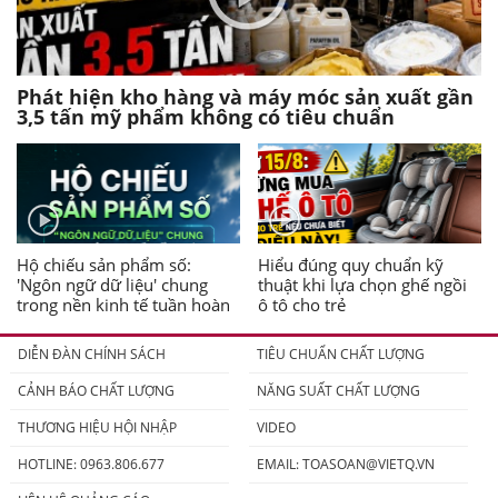
Phát hiện kho hàng và máy móc sản xuất gần
3,5 tấn mỹ phẩm không có tiêu chuẩn
Hộ chiếu sản phẩm số:
Hiểu đúng quy chuẩn kỹ
'Ngôn ngữ dữ liệu' chung
thuật khi lựa chọn ghế ngồi
trong nền kinh tế tuần hoàn
ô tô cho trẻ
DIỄN ĐÀN CHÍNH SÁCH
TIÊU CHUẨN CHẤT LƯỢNG
CẢNH BÁO CHẤT LƯỢNG
NĂNG SUẤT CHẤT LƯỢNG
THƯƠNG HIỆU HỘI NHẬP
VIDEO
HOTLINE: 0963.806.677
EMAIL:
TOASOAN@VIETQ.VN