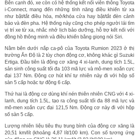
Bên cạnh đó, xe còn có hệ thống kết nối viễn thông Toyota
i-Connect, mang đến những tính năng điều khiển từ xa
như bật/tắt điều hòa, mở/khóa cửa hay bật/tắt đèn cảnh
báo và đèn pha. Hệ thống này cũng cho phép người lái tìm
vị trí xe từ xa, nhắc nhở lịch bảo dưỡng, hỗ trợ kết nối với
đồng hồ thông minh và điều khiển bằng giọng nói Siri.
Nằm bên dưới nắp ca-pô của Toyota Rumion 2023 ở thị
trường Ấn Độ là 2 tùy chọn động cơ, không khác gì Suzuki
Ertiga. Đầu tiên là động cơ xăng 4 xi-lanh, dung tích 1.5L,
sản sinh công suất tối đa 103 mã lực và mô-men xoắn cực
đại 137 Nm. Động cơ hút khí tự nhiên này đi với hộp số
sàn 5 cấp hoặc tự động 6 cấp.
Thứ hai là động cơ dùng khí nén thiên nhiên CNG với 4 xi-
lanh, dung tích 1.5L, tạo ra công suất tối đa 88 mã lực và
mô-men xoắn cực đại 121,5 Nm. Động cơ này đi với hộp
số sàn 5 cấp.
Lượng nhiên liệu tiêu thụ trung bình của động cơ xăng là
20,51 km/lít (khoảng 4,87 lít/100 km). Con số tương ứng