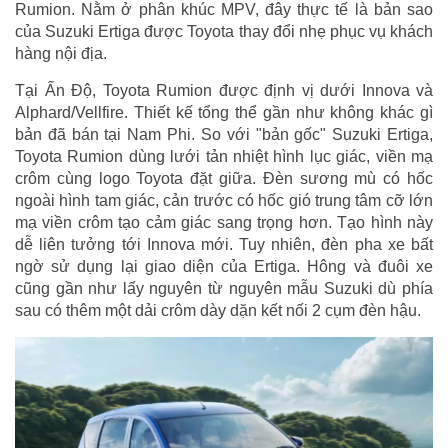
Rumion. Nằm ở phân khúc MPV, đây thực tế là bản sao
của Suzuki Ertiga được Toyota thay đổi nhẹ phục vụ khách
hàng nội địa.
Tại Ấn Độ, Toyota Rumion được định vị dưới Innova và
Alphard/Vellfire. Thiết kế tổng thể gần như không khác gì
bản đã bán tại Nam Phi. So với "bản gốc" Suzuki Ertiga,
Toyota Rumion dùng lưới tản nhiệt hình lục giác, viền mạ
crôm cùng logo Toyota đặt giữa. Đèn sương mù có hốc
ngoài hình tam giác, cản trước có hốc gió trung tâm cỡ lớn
mạ viền crôm tạo cảm giác sang trọng hơn. Tạo hình này
dễ liên tưởng tới Innova mới. Tuy nhiên, đèn pha xe bất
ngờ sử dụng lại giao diện của Ertiga. Hông và đuôi xe
cũng gần như lấy nguyên từ nguyên mẫu Suzuki dù phía
sau có thêm một dải crôm dày dặn kết nối 2 cụm đèn hậu.