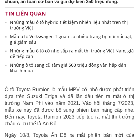
chuẩn, an toàn cơ bản và giá dự kiến 250 triệu đồng.
TIN LIÊN QUAN
Những mẫu ô tô hybrid tiết kiệm nhiên liệu nhất trên thị
trường Việt
Mẫu ô tô Volkswagen Tiguan có nhiều trang bị mới nổi bật,
giá giảm sâu
Những mẫu ô tô cỡ nhỏ sắp ra mắt thị trường Việt Nam, giá
dễ tiếp cận
Những ô tô sang cũ tầm giá 500 triệu đồng vẫn hấp dẫn
khách mua
Ô tô Toyota Rumion là mẫu MPV cỡ nhỏ được phát triển
dựa trên Suzuki Ertiga và đã lần đầu tiên ra mắt ở thị
trường Nam Phi vào năm 2021. Vào hồi tháng 7/2023,
mẫu xe này đã được bổ sung phiên bản nâng cấp nhẹ.
Đến nay, Toyota Rumion 2023 tiếp tục ra mắt thị trường
châu Á, cụ thể là Ấn Độ.
Ngày 10/8, Toyota Ấn Độ ra mắt phiên bản mới của