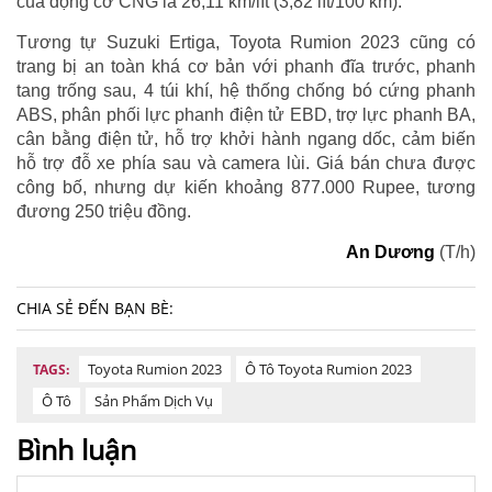
của động cơ CNG là 26,11 km/lít (3,82 lít/100 km).
Tương tự Suzuki Ertiga, Toyota Rumion 2023 cũng có
trang bị an toàn khá cơ bản với phanh đĩa trước, phanh
tang trống sau, 4 túi khí, hệ thống chống bó cứng phanh
ABS, phân phối lực phanh điện tử EBD, trợ lực phanh BA,
cân bằng điện tử, hỗ trợ khởi hành ngang dốc, cảm biến
hỗ trợ đỗ xe phía sau và camera lùi. Giá bán chưa được
công bố, nhưng dự kiến khoảng 877.000 Rupee, tương
đương 250 triệu đồng.
An Dương
(T/h)
CHIA SẺ ĐẾN BẠN BÈ:
Toyota Rumion 2023
Ô Tô Toyota Rumion 2023
TAGS:
Ô Tô
Sản Phẩm Dịch Vụ
Bình luận