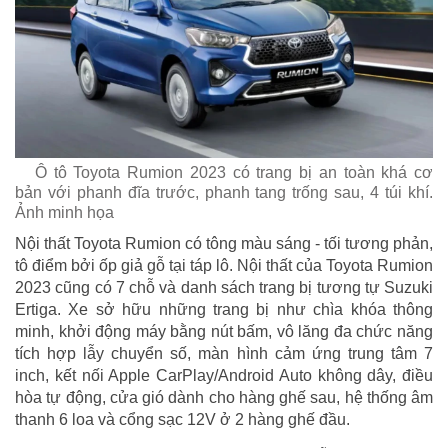
Ô tô Toyota Rumion 2023 có trang bị an toàn khá cơ
bản với phanh đĩa trước, phanh tang trống sau, 4 túi khí.
Ảnh minh họa
Nội thất Toyota Rumion có tông màu sáng - tối tương phản,
tô điểm bởi ốp giả gỗ tại táp lô. Nội thất của Toyota Rumion
2023 cũng có 7 chỗ và danh sách trang bị tương tự Suzuki
Ertiga. Xe sở hữu những trang bị như chìa khóa thông
minh, khởi động máy bằng nút bấm, vô lăng đa chức năng
tích hợp lẫy chuyển số, màn hình cảm ứng trung tâm 7
inch, kết nối Apple CarPlay/Android Auto không dây, điều
hòa tự động, cửa gió dành cho hàng ghế sau, hệ thống âm
thanh 6 loa và cổng sạc 12V ở 2 hàng ghế đầu.