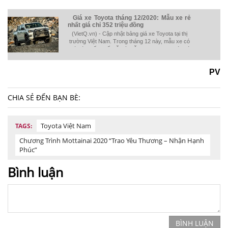
Giá xe Toyota tháng 12/2020: Mẫu xe rẻ
nhất giá chỉ 352 triệu đồng
(VietQ.vn) - Cập nhật bảng giá xe Toyota tại thị
trường Việt Nam. Trong tháng 12 này, mẫu xe có
giá bán thấp nhất vẫn là mẫu Toyota Wigo với giá
bán từ 352 triệu đồng và hiện đang được giảm 15
triệu đồng (tùy từng phiên bản).
PV
CHIA SẺ ĐẾN BẠN BÈ:
Toyota Việt Nam
TAGS:
Chương Trình Mottainai 2020 “Trao Yêu Thương – Nhận Hạnh
Phúc”
Bình luận
BÌNH LUẬN