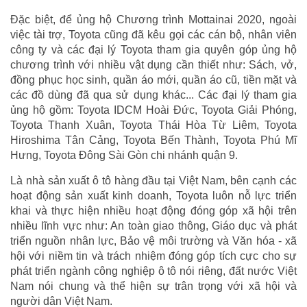
Đặc biệt, để ủng hộ Chương trình Mottainai 2020, ngoài
việc tài trợ, Toyota cũng đã kêu gọi các cán bộ, nhân viên
công ty và các đại lý Toyota tham gia quyên góp ủng hộ
chương trình với nhiều vật dụng cần thiết như: Sách, vở,
đồng phục học sinh, quần áo mới, quần áo cũ, tiền mặt và
các đồ dùng đã qua sử dụng khác... Các đại lý tham gia
ủng hộ gồm: Toyota IDCM Hoài Đức, Toyota Giải Phóng,
Toyota Thanh Xuân, Toyota Thái Hòa Từ Liêm, Toyota
Hiroshima Tân Cảng, Toyota Bến Thành, Toyota Phú Mĩ
Hưng, Toyota Đông Sài Gòn chi nhánh quận 9.
Là nhà sản xuất ô tô hàng đầu tại Việt Nam, bên cạnh các
hoạt động sản xuất kinh doanh, Toyota luôn nỗ lực triển
khai và thực hiện nhiều hoạt động đóng góp xã hội trên
nhiều lĩnh vực như: An toàn giao thông, Giáo dục và phát
triển nguồn nhân lực, Bảo vệ môi trường và Văn hóa - xã
hội với niềm tin và trách nhiệm đóng góp tích cực cho sự
phát triển ngành công nghiệp ô tô nói riêng, đất nước Việt
Nam nói chung và thể hiện sự trân trọng với xã hội và
người dân Việt Nam.