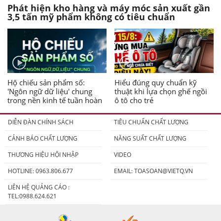
Phát hiện kho hàng và máy móc sản xuất gần
3,5 tấn mỹ phẩm không có tiêu chuẩn
Hộ chiếu sản phẩm số:
Hiểu đúng quy chuẩn kỹ
'Ngôn ngữ dữ liệu' chung
thuật khi lựa chọn ghế ngồi
trong nền kinh tế tuần hoàn
ô tô cho trẻ
DIỄN ĐÀN CHÍNH SÁCH
TIÊU CHUẨN CHẤT LƯỢNG
CẢNH BÁO CHẤT LƯỢNG
NĂNG SUẤT CHẤT LƯỢNG
THƯƠNG HIỆU HỘI NHẬP
VIDEO
HOTLINE: 0963.806.677
EMAIL:
TOASOAN@VIETQ.VN
LIÊN HỆ QUẢNG CÁO :
TEL:0988.624.621