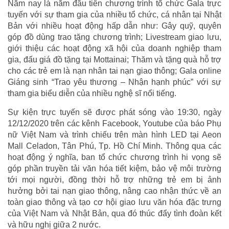
Năm nay là năm đầu tiên chương trình tổ chức Gala trực
tuyến với sự tham gia của nhiều tổ chức, cá nhân tại Nhật
Bản với nhiều hoạt động hấp dẫn như: Gây quỹ, quyên
góp đồ dùng trao tặng chương trình; Livestream giao lưu,
giới thiệu các hoạt động xã hội của doanh nghiệp tham
gia, đấu giá đồ tặng tại Mottainai; Thăm và tặng quà hỗ trợ
cho các trẻ em là nạn nhân tai nạn giao thông; Gala online
Giáng sinh “Trao yêu thương – Nhận hạnh phúc” với sự
tham gia biểu diễn của nhiều nghệ sĩ nổi tiếng.
Sự kiện trực tuyến sẽ được phát sóng vào 19:30, ngày
12/12/2020 trên các kênh Facebook, Youtube của báo Phụ
nữ Việt Nam và trình chiếu trên màn hình LED tại Aeon
Mall Celadon, Tân Phú, Tp. Hồ Chí Minh. Thông qua các
hoạt động ý nghĩa, ban tổ chức chương trình hi vọng sẽ
góp phần truyền tải văn hóa tiết kiệm, bảo vệ môi trường
tới mọi người, đồng thời hỗ trợ những trẻ em bị ảnh
hưởng bởi tai nạn giao thông, nâng cao nhận thức về an
toàn giao thông và tạo cơ hội giao lưu văn hóa đặc trưng
của Việt Nam và Nhật Bản, qua đó thúc đẩy tình đoàn kết
và hữu nghị giữa 2 nước.