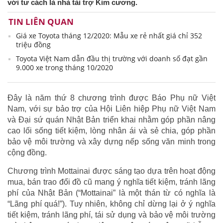
với tư cách là nhà tài trợ Kim cương.
TIN LIÊN QUAN
Giá xe Toyota tháng 12/2020: Mẫu xe rẻ nhất giá chỉ 352
triệu đồng
Toyota Việt Nam dẫn đầu thị trường với doanh số đạt gần
9.000 xe trong tháng 10/2020
Đây là năm thứ 8 chương trình được Báo Phụ nữ Việt
Nam, với sự bảo trợ của Hội Liên hiệp Phụ nữ Việt Nam
và Đại sứ quán Nhật Bản triển khai nhằm góp phần nâng
cao lối sống tiết kiệm, lòng nhân ái và sẻ chia, góp phần
bảo vệ môi trường và xây dựng nếp sống văn minh trong
cộng đồng.
Chương trình Mottainai được sáng tạo dựa trên hoạt động
mua, bán trao đổi đồ cũ mang ý nghĩa tiết kiệm, tránh lãng
phí của Nhật Bản (“Mottainai” là một thán từ có nghĩa là
“Lãng phí quá!”). Tuy nhiên, không chỉ dừng lại ở ý nghĩa
tiết kiệm, tránh lãng phí, tái sử dụng và bảo vệ môi trường