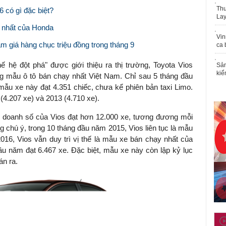
Thu
6 có gì đặc biệt?
Lay
c nhất của Honda
Vin
 giá hàng chục triệu đồng trong tháng 9
ca 
ế hệ đột phá" được giới thiệu ra thị trường, Toyota Vios
Sản
kiể
 mẫu ô tô bán chạy nhất Việt Nam. Chỉ sau 5 tháng đầu
mẫu xe này đạt 4.351 chiếc, chưa kể phiên bản taxi Limo.
4.207 xe) và 2013 (4.710 xe).
g doanh số của Vios đạt hơn 12.000 xe, tương đương mỗi
g chú ý, trong 10 tháng đầu năm 2015, Vios liên tục là mẫu
016, Vios vẫn duy trì vị thế là mẫu xe bán chạy nhất của
ầu năm đạt 6.467 xe. Đặc biệt, mẫu xe này còn lập kỷ lục
án ra.