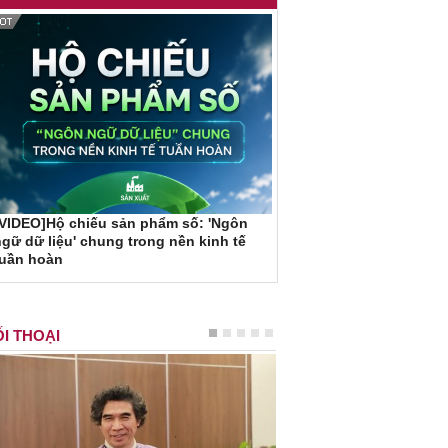
VIDEO]Hộ chiếu sản phẩm số: 'Ngôn
gữ dữ liệu' chung trong nền kinh tế
tuần hoàn
I THOẠI