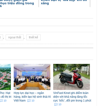
hục triệu đồng trong
xăng
9
t
,
ngoại thất
,
thiết kế
Thọ: Hạt
Hợp lực đại học – ngân
VinFast Kinet ghi điểm toàn
ô thị tri
hàng, kiến tạo hệ sinh thái AI
diện với khả năng tăng tốc
Việt Nam
cực ‘bốc’, đổi pin trong 1 phút
10
10
10