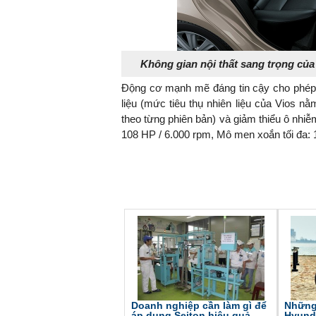
Không gian nội thất sang trọng của
Động cơ mạnh mẽ đáng tin cậy cho phép To
liệu (mức tiêu thụ nhiên liệu của Vios n
theo từng phiên bản) và giảm thiểu ô nhiễ
108 HP / 6.000 rpm, Mô men xoắn tối đa: 
Doanh nghiệp cần làm gì để
Những 
áp dụng Seiton hiệu quả
Hyund