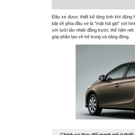
Đầu xe được thiết kế tăng tính khí động
bật về phía đầu xe là “mặt hút gió” với h
với lưới tản nhiệt đằng trước thể hiện né
góp phần tạo vẻ trẻ trung và năng động.
Chính sự thay đổi mạnh mẽ ở thiết 