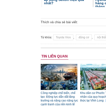
nhất?
hàng c
tháng 
Thích và chia sẻ bài viết:
Từ khóa:
Toyota Vios
,
động cơ
,
nội thấ
TIN LIÊN QUAN
Công nghiệp chế biến, chế
Khu dân cư Phước 
tạo: Động lực dẫn dắt tăng
nhân của quy hoạch đ
trưởng và nâng cao năng lực
thức tại Vĩnh Long
cạnh tranh của nền kinh tế