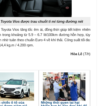
 Toyota Vios được trau chuốt tỉ mỉ từng đường nét
yota Vios tăng tốc êm ái, đồng thời giúp tiết kiệm nhiên
ằm trong khoảng từ 5.9 – 6.7 lít/100km đường hỗn hợp, tùy
m nhờ tuân theo chuẩn Euro 4 về khí thải. Công suất tối đa:
14,4 kg.m / 4.200 rpm.
Hòa Lê
(
T/h
)
chiếc ô tô của
Những thói quen tai hại
ai được giảm giá
khiến bạn bị ‘lừa đẹp’ khi đổ