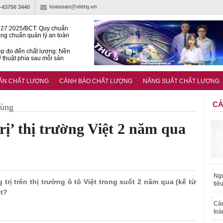
toasoan@vietq.vn
)-43756 3440
27:2025/BCT: Quy chuẩn
ng chuẩn quản lý an toàn
rình thủy điện
p đo đến chất lượng: Nền
ỹ thuật phía sau mỗi sản
n cư Phước Thọ: Hạt nhân
 hoạch đô thị tri thức tại
UẨN CHẤT LƯỢNG
CẢNH BÁO CHẤT LƯỢNG
NĂNG SUẤT CHẤT LƯỢNG
Long
CẢ
dùng
trị’ thị trường Việt 2 năm qua
Ngư
 trị trên thị trường ô tô Việt trong suốt 2 năm qua (kế từ
tiê
ệt?
Cả
toà