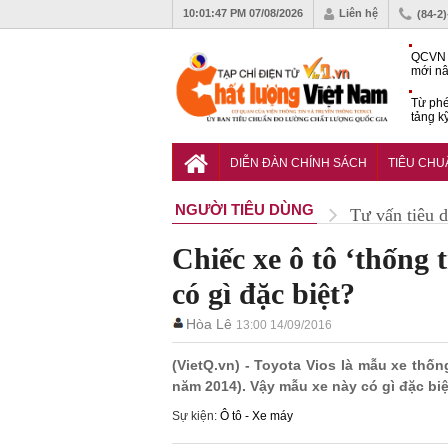
10:01:49 PM
07/08/2026
Liên hệ
(84-2
QCVN 
mới nâ
công t
Từ phé
tảng k
phẩm
Khu dâ
của quy
DIỄN ĐÀN CHÍNH SÁCH
TIÊU CH
Vĩnh 
NGƯỜI TIÊU DÙNG
Tư vấn tiêu 
Chiếc xe ô tô ‘thống 
có gì đặc biệt?
Hòa Lê
13:00 14/09/2016
(VietQ.vn) - Toyota Vios là mẫu xe thống
năm 2014). Vậy mẫu xe này có gì đặc bi
Sự kiện:
Ô tô - Xe máy