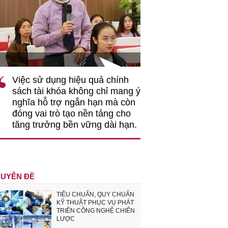
TS Phan Đức Hiếu - Chu
Việc sử dụng hiệu quả chính
"Việc ứng dụng
sách tài khóa không chỉ mang ý
nhằm tối ưu hó
nghĩa hỗ trợ ngắn hạn mà còn
hiệu quả hoạt đ
đóng vai trò tạo nền tảng cho
rất có ý nghĩa...
tăng trưởng bền vững dài hạn.
UYÊN ĐỀ
TIÊU CHUẨN, QUY CHUẨN
KỸ THUẬT PHỤC VỤ PHÁT
TRIỂN CÔNG NGHỆ CHIẾN
LƯỢC