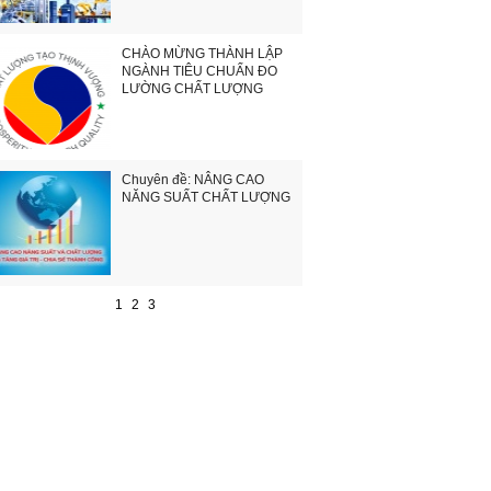
CHÀO MỪNG THÀNH LẬP
NGÀNH TIÊU CHUẨN ĐO
LƯỜNG CHẤT LƯỢNG
Chuyên đề: NÂNG CAO
NĂNG SUẤT CHẤT LƯỢNG
1
2
3