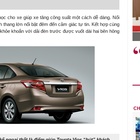
 học cho xe giúp xe tăng công suất một cách dễ dàng. Nổi
ình thang lớn nổi bật đêm đến cảm giác tự tin. Kết hợp cùng
TS. Nguyễn Đức Độ - Phó Viện trưởng
t khỏe khoắn với dải đèn trước được vuốt dài hai bên hông
Viện Kinh tế Tài chính
"Có rất nhiều việc phải làm
ngay từ bây giờ và trên thực tế
đang được tiến hành như tăng
đầu tư cho khoa học công
nghệ; ban hành các cơ chế
khuyến khích đổi mới sáng tạo,
khởi nghiệp..."
CH
kế ngoại thất là điểm giúp Toyota Vios “hút” khách