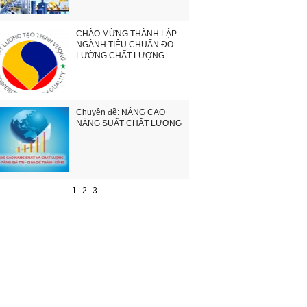
CHÀO MỪNG THÀNH LẬP
NGÀNH TIÊU CHUẨN ĐO
LƯỜNG CHẤT LƯỢNG
Chuyên đề: NÂNG CAO
NĂNG SUẤT CHẤT LƯỢNG
1
2
3