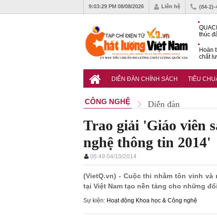
9:03:30 PM
08/08/2026
Liên hệ
(84-2)
QUACE
thúc đ
chứng
Hoàn t
chất l
hóa cô
TCVN 
nghiền
DIỄN ĐÀN CHÍNH SÁCH
TIÊU CH
CÔNG NGHỆ
Diễn đàn
Trao giải 'Giáo viên 
nghệ thông tin 2014'
06:49 04/10/2014
(VietQ.vn) - Cuộc thi nhằm tôn vinh v
tại Việt Nam tạo nền tảng cho những đổi
Sự kiện:
Hoạt động Khoa học & Công nghệ