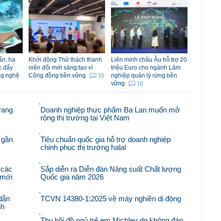
ẩn, hạ
Khởi động Thử thách thanh
Liên minh châu Âu hỗ trợ 20
c đẩy
niên đổi mới sáng tạo vì
triệu Euro cho ngành Lâm
ng nghệ
Cộng đồng bền vững
nghiệp quản lý rừng bền
10
vững
10
rang
Doanh nghiệp thực phẩm Ba Lan muốn mở
rộng thị trường tại Việt Nam
 gần
Tiêu chuẩn quốc gia hỗ trợ doanh nghiệp
chinh phục thị trường halal
 các
Sắp diễn ra Diễn đàn Năng suất Chất lượng
i mới
Quốc gia năm 2026
dẫn
TCVN 14380-1:2025 về máy nghiền di động
nh
Thu hồi đồ ngủ trẻ em Michley do không đáp