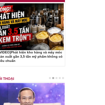
[VIDEO]Phát hiện kho hàng và máy móc
ản xuất gần 3,5 tấn mỹ phẩm không có
iêu chuẩn
I THOẠI