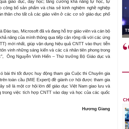
quả giáo dục, dạy học; tăng cường khả năng tự học, tự
áo công bố sản phẩm và chia sẻ kinh nghiệm nghề nghiệp
n thân cho tất cả các giáo viên ở các cơ sở giáo dục phổ
ó Viện trưởng
T
 Đào tạo, Microsoft đã và đang hỗ trợ giáo viên và cán bộ
khả năng của mình thông qua tiếp cận rộng rãi với các ứng
) mới nhất, giúp vận dụng hiệu quả CNTT vào thực tiễn
ệc phải làm
Việc sử dụng hiệu quả chính
ên, tôn vinh những sáng kiến và các cá nhân tiên phong trong
và trên thực tế
sách tài khóa không chỉ mang ý
c”, Ông Nguyễn Vinh Hiển – Thứ trưởng Bộ Giáo dục và
 hành như tăng
nghĩa hỗ trợ ngắn hạn mà còn
a học công
đóng vai trò tạo nền tảng cho
 các cơ chế
tăng trưởng bền vững dài hạn.
có bài thi tốt được huy động tham gia Cuộc thi Chuyên gia
i mới sáng tạo,
trên toàn cầu (MIE Expert) đề giành cơ hội được tham gia
ây sẽ là một cơ hội lớn để giáo dục Việt Nam giao lưu và
g trong việc tích hợp CNTT vào dạy và học của các quốc
CH
Hương Giang