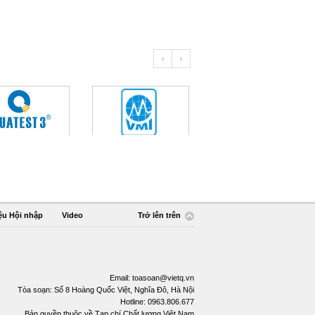
ệu Hội nhập
Video
Trở lên trên
Email:
toasoan@vietq.vn
Tòa soạn: Số 8 Hoàng Quốc Việt, Nghĩa Đô, Hà Nội
Hotline: 0963.806.677
Bản quyền thuộc về Tạp chí Chất lượng Việt Nam