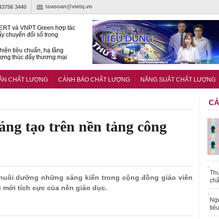
toasoan@vietq.vn
-43756 3440
RT và VNPT Green hợp tác
ẩy chuyển đổi số trong
 nhận nông nghiệp
hiện tiêu chuẩn, hạ tầng
ượng thúc đẩy thương mại
ng nghệ chiến lược
14380-1:2025 về máy
 di động
UẨN CHẤT LƯỢNG
CẢNH BÁO CHẤT LƯỢNG
NĂNG SUẤT CHẤT LƯỢNG
CẢ
sáng tạo trên nền tảng công
Thu
à nuôi dưỡng những sáng kiến trong cộng đồng giáo viên
chấ
 mới tích cực của nền giáo dục.
Ngư
tiê