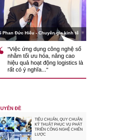
Ông Hoàng Quang Phòn
S Phan Đức Hiếu - Chuyên gia kinh tế
VCCI
"Việc ứng dụng công nghệ số
""Theo tôi, cần 
nhằm tối ưu hóa, nâng cao
gốc rễ về nhận
hiệu quả hoạt động logistics là
nghiệp cần coi
rất có ý nghĩa..."
động hài hoà là
triển..."
UYÊN ĐỀ
TIÊU CHUẨN, QUY CHUẨN
KỸ THUẬT PHỤC VỤ PHÁT
TRIỂN CÔNG NGHỆ CHIẾN
LƯỢC