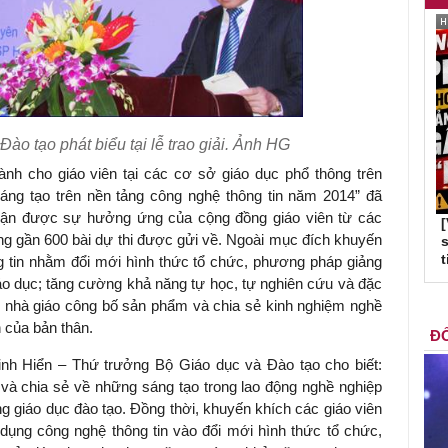
ào tạo phát biểu tại lễ trao giải. Ảnh HG
h cho giáo viên tại các cơ sở giáo dục phổ thông trên
sáng tạo trên nền tảng công nghệ thông tin năm 2014” đã
nhận được sự hưởng ứng của cộng đồng giáo viên từ các
ng gần 600 bài dự thi được gửi về. Ngoài mục đích khuyến
s
t
g tin nhằm đổi mới hình thức tổ chức, phương pháp giảng
iáo dục; tăng cường khả năng tự học, tự nghiên cứu và đặc
các nhà giáo công bố sản phẩm và chia sẻ kinh nghiệm nghề
 của bản thân.
ĐỐ
Vinh Hiển – Thứ trưởng Bộ Giáo dục và Đào tạo cho biết:
n và chia sẻ về những sáng tạo trong lao động nghề nghiệp
 giáo dục đào tạo. Đồng thời, khuyến khích các giáo viên
dụng công nghệ thông tin vào đổi mới hình thức tổ chức,