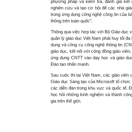
phương pháp và kiểm tra, đánh giá kết 
nghiên cứu và tạo cơ hội để các nhà gi
trong ứng dụng công nghệ công tin của bả
thông trên toàn quốc”.
TS. Nguyễn Đức Độ - Ph
Viện Kinh tế Tài chính
Thông qua việc hợp tác với Bộ Giáo dục và
quản lý giáo dục Việt Nam phát huy tối đa 
dụng và công cụ công nghệ thông tin (CNTT
"Có rất nhiều vi
giáo dục, kết nối với cộng đồng giáo vi
ngay từ bây giờ 
ứng dụng CNTT vào dạy học và giáo dụ
đang được tiến
Đào tạo nhấn mạnh.
đầu tư cho kho
nghệ; ban hành
Sau cuộc thi tại Việt Nam, các giáo viên 
khuyến khích đổ
Giáo dục Sáng tạo của Microsoft tổ chức 
khởi nghiệp..."
các diễn đàn trong khu vực và quốc tế. Đ
học hỏi những kinh nghiệm và thành côn
gia trên thế giới.