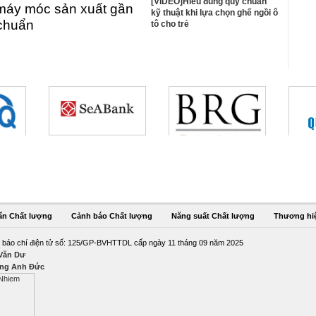
[VIDEO]Hiểu đúng quy chuẩn
máy móc sản xuất gần
kỹ thuật khi lựa chọn ghế ngồi ô
 chuẩn
tô cho trẻ
ẩn Chất lượng
Cảnh báo Chất lượng
Năng suất Chất lượng
Thương hi
 báo chí điện tử số: 125/GP-BVHTTDL cấp ngày 11 tháng 09 năm 2025
 Văn Dư
ng Anh Đức