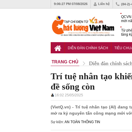
9:06:28 PM
07/08/2026
Liên hệ
(84-2)
QCVN 
mới nâ
công t
Từ phé
tảng k
phẩm
Khu dâ
của quy
DIỄN ĐÀN CHÍNH SÁCH
TIÊU CH
Vĩnh 
TRANG CHỦ
Diễn đàn chính sác
Trí tuệ nhân tạo khi
đề sống còn
16:02 25/05/2025
(VietQ.vn) - Trí tuệ nhân tạo (AI) đan
mở ra kỷ nguyên tấn công mạng mới với 
Sự kiện:
AN TOÀN THÔNG TIN