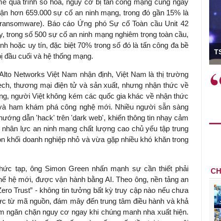
ẽ quá trình số hóa, nguy cơ bị tấn công mạng cũng ngày
ận hơn 659.000 sự cố an ninh mạng, trong đó gần 15% là
 (ransomware). Báo cáo Ứng phó Sự cố Toàn cầu Unit 42
, trong số 500 sự cố an ninh mạng nghiêm trọng toàn cầu,
ó Viện trưởng
ính hoặc uy tín, đặc biệt 70% trong số đó là tấn công đa bề
T
ị đầu cuối và hệ thống mạng.
to Networks Việt Nam nhận định, Việt Nam là thị trường
ệc phải làm
Việc sử dụng hiệu quả chính
ntech, thương mại điện tử và sản xuất, nhưng nhận thức về
và trên thực tế
sách tài khóa không chỉ mang ý
ông, người Việt không kém các quốc gia khác về nhận thức
 hành như tăng
nghĩa hỗ trợ ngắn hạn mà còn
 và ham khám phá công nghệ mới. Nhiều người sẵn sàng
a học công
đóng vai trò tạo nền tảng cho
ớng dẫn 'hack' trên 'dark web', khiến thông tin nhạy cảm
 các cơ chế
tăng trưởng bền vững dài hạn.
ó, nhân lực an ninh mạng chất lượng cao chủ yếu tập trung
i mới sáng tạo,
òn khối doanh nghiệp nhỏ và vừa gặp nhiều khó khăn trong
hức tạp, ông Simon Green nhấn mạnh sự cần thiết phải
CH
hế hệ mới, được vận hành bằng AI. Theo ông, nền tảng an
“Zero Trust” - không tin tưởng bất kỳ truy cập nào nếu chưa
hực từ mã nguồn, đám mây đến trung tâm điều hành và khả
m ngăn chặn nguy cơ ngay khi chúng manh nha xuất hiện.