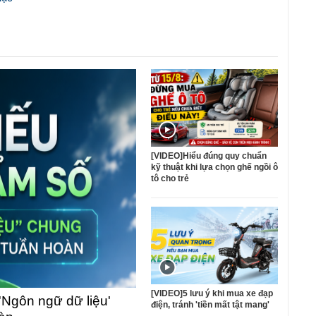
[VIDEO]Hiểu đúng quy chuẩn
kỹ thuật khi lựa chọn ghế ngồi ô
tô cho trẻ
[VIDEO]5 lưu ý khi mua xe đạp
'Ngôn ngữ dữ liệu'
điện, tránh 'tiền mất tật mang'