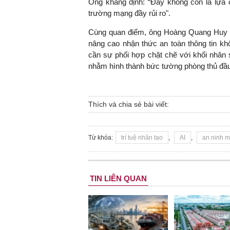
Ông khẳng định: “Đây không còn là lựa 
trường mạng đầy rủi ro".
Cùng quan điểm, ông Hoàng Quang Huy nh
nâng cao nhận thức an toàn thông tin kh
cần sự phối hợp chặt chẽ với khối nhân 
nhằm hình thành bức tường phòng thủ đầu
Thích và chia sẻ bài viết:
Từ khóa:
trí tuệ nhân tạo
,
AI
,
an ninh 
TIN LIÊN QUAN