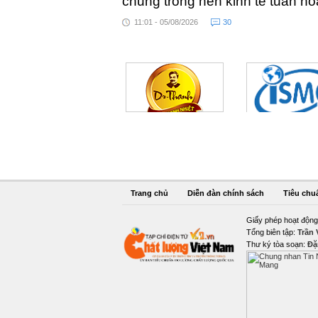
chung trong nền kinh tế tuần h
11:01 - 05/08/2026
30
Trang chủ
Diễn đàn chính sách
Tiêu chu
Giấy phép hoạt động
Tổng biên tập:
Trần
Thư ký tòa soạn:
Đặ