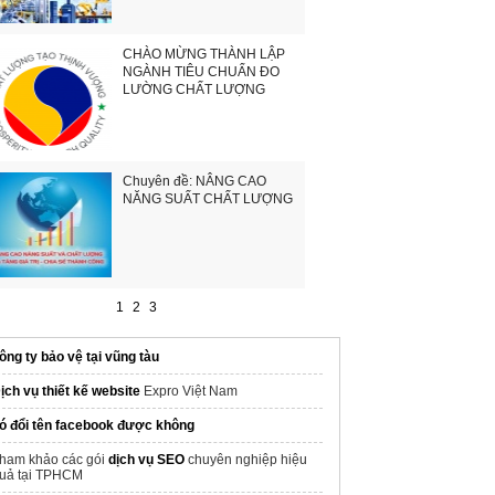
CHÀO MỪNG THÀNH LẬP
NGÀNH TIÊU CHUẨN ĐO
LƯỜNG CHẤT LƯỢNG
Chuyên đề: NÂNG CAO
NĂNG SUẤT CHẤT LƯỢNG
1
2
3
ông ty bảo vệ tại vũng tàu
ịch vụ thiết kế website
Expro Việt Nam
ó đổi tên facebook được không
ham khảo các gói
dịch vụ SEO
chuyên nghiệp hiệu
uả tại TPHCM