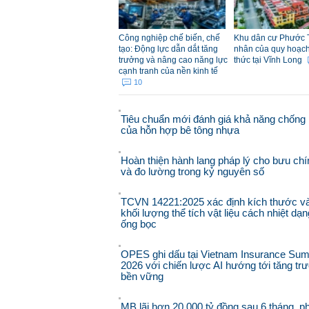
Công nghiệp chế biến, chế
Khu dân cư Phước 
tạo: Động lực dẫn dắt tăng
nhân của quy hoạch đ
trưởng và nâng cao năng lực
thức tại Vĩnh Long
cạnh tranh của nền kinh tế
10
Tiêu chuẩn mới đánh giá khả năng chống 
của hỗn hợp bê tông nhựa
Hoàn thiện hành lang pháp lý cho bưu chí
và đo lường trong kỷ nguyên số
TCVN 14221:2025 xác định kích thước v
khối lượng thể tích vật liệu cách nhiệt dạn
ống bọc
OPES ghi dấu tại Vietnam Insurance Sum
2026 với chiến lược AI hướng tới tăng tr
bền vững
MB lãi hơn 20.000 tỷ đồng sau 6 tháng, p