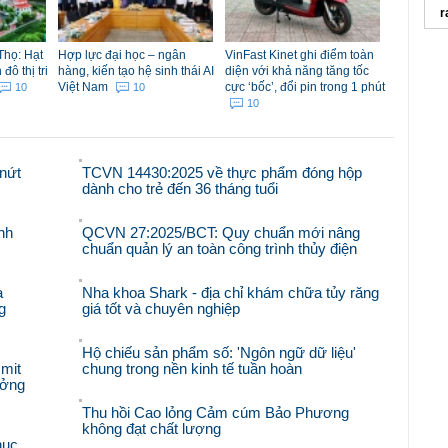
r
m
Thọ: Hạt
Hợp lực đại học – ngân
VinFast Kinet ghi điểm toàn
ô thị tri
hàng, kiến tạo hệ sinh thái AI
diện với khả năng tăng tốc
D
Việt Nam
cực ‘bốc’, đổi pin trong 1 phút
10
10
10
D
Ư
k
nứt
TCVN 14430:2025 về thực phẩm đóng hộp
dành cho trẻ đến 36 tháng tuổi
c
nh
QCVN 27:2025/BCT: Quy chuẩn mới nâng
chuẩn quản lý an toàn công trình thủy điện
à
Nha khoa Shark - địa chỉ khám chữa tủy răng
g
giá tốt và chuyên nghiệp
Hộ chiếu sản phẩm số: 'Ngôn ngữ dữ liệu'
mit
chung trong nền kinh tế tuần hoàn
ưởng
Thu hồi Cao lỏng Cảm cúm Bảo Phương
không đạt chất lượng
hục