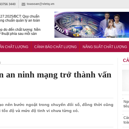
toasoan@vietq.vn
-43756 3440
27:2025/BCT: Quy chuẩn
ng chuẩn quản lý an toàn
rình thủy điện
p đo đến chất lượng: Nền
ỹ thuật phía sau mỗi sản
n cư Phước Thọ: Hạt nhân
 hoạch đô thị tri thức tại
UẨN CHẤT LƯỢNG
CẢNH BÁO CHẤT LƯỢNG
NĂNG SUẤT CHẤT LƯỢNG
Long
CẢ
h
ến an ninh mạng trở thành vấn
Ngư
g tạo nên bước ngoặt trong chuyển đổi số, đồng thời cũng
tiê
tốc độ và mức độ tinh vi chưa từng có.
Cả
toà