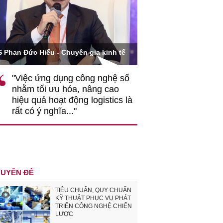
Ông Hoàng Quang Phòn
S Phan Đức Hiếu - Chuyên gia kinh tế
VCCI
"Việc ứng dụng công nghệ số
""Theo tôi, cần 
nhằm tối ưu hóa, nâng cao
gốc rễ về nhận
hiệu quả hoạt động logistics là
nghiệp cần coi
rất có ý nghĩa..."
động hài hoà là
triển..."
UYÊN ĐỀ
TIÊU CHUẨN, QUY CHUẨN
KỸ THUẬT PHỤC VỤ PHÁT
TRIỂN CÔNG NGHỆ CHIẾN
LƯỢC