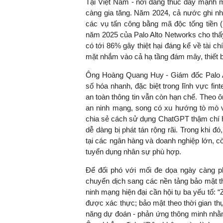
Tại Việt Nam - nơi đang thúc đẩy mạnh m
càng gia tăng. Năm 2024, cả nước ghi nh
các vụ tấn công bằng mã độc tống tiền
năm 2025 của Palo Alto Networks cho thấy
TS. Nguyễn Đức Độ - Ph
có tới 86% gây thiệt hại đáng kể về tài ch
Viện Kinh tế Tài chính
mặt nhắm vào cả hạ tầng đám mây, thiết b
Ông Hoàng Quang Huy - Giám đốc Palo Al
"Có rất nhiều vi
số hóa nhanh, đặc biệt trong lĩnh vực fi
ngay từ bây giờ 
an toàn thông tin vẫn còn hạn chế. Theo 
đang được tiến
an ninh mạng, song có xu hướng tò mò
đầu tư cho kho
chia sẻ cách sử dụng ChatGPT thậm chí hư
nghệ; ban hành
dễ dàng bị phát tán rộng rãi. Trong khi đ
khuyến khích đổ
tại các ngân hàng và doanh nghiệp lớn, c
khởi nghiệp..."
tuyển dụng nhân sự phù hợp.
Để đối phó với mối đe dọa ngày càng p
chuyển dịch sang các nền tảng bảo mật t
ninh mạng hiện đại cần hội tụ ba yếu tố: 
được xác thực; bảo mật theo thời gian t
năng dự đoán - phản ứng thông minh nhằ