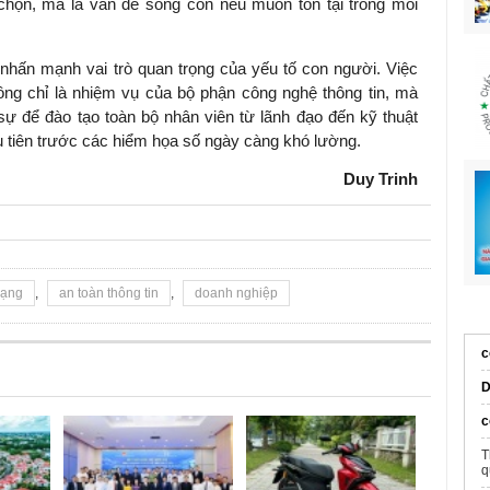
chọn, mà là vấn đề sống còn nếu muốn tồn tại trong môi
ấn mạnh vai trò quan trọng của yếu tố con người. Việc
ông chỉ là nhiệm vụ của bộ phận công nghệ thông tin, mà
sự để đào tạo toàn bộ nhân viên từ lãnh đạo đến kỹ thuật
 tiên trước các hiểm họa số ngày càng khó lường.
Duy Trinh
mạng
,
an toàn thông tin
,
doanh nghiệp
c
D
c
T
q