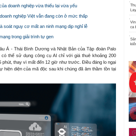
ủa doanh nghiệp vừa thiếu lại vừa yếu
Thu
Lay
doanh nghiệp Việt vẫn đang còn ở mức thấp
Vin
à soát nguy cơ mất an ninh mạng dịp nghỉ lễ
ca 
ạng trong giải trình tự gen
Sản
kiể
âu Á - Thái Bình Dương và Nhật Bản của Tập đoàn Palo
c có thể sử dụng công cụ AI chỉ với giá thuê khoảng 200
phút, thay vì mất đến 12 giờ như trước. Điều đáng lo ngại
sự hiện diện của mã độc sau khi chúng đã âm thầm tồn tại