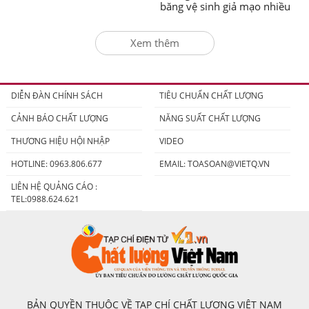
băng vệ sinh giả mạo nhiều
nhãn hiệu nổi tiếng
Xem thêm
DIỄN ĐÀN CHÍNH SÁCH
TIÊU CHUẨN CHẤT LƯỢNG
CẢNH BÁO CHẤT LƯỢNG
NĂNG SUẤT CHẤT LƯỢNG
THƯƠNG HIỆU HỘI NHẬP
VIDEO
HOTLINE: 0963.806.677
EMAIL:
TOASOAN@VIETQ.VN
LIÊN HỆ QUẢNG CÁO :
TEL:0988.624.621
BẢN QUYỀN THUỘC VỀ TẠP CHÍ CHẤT LƯỢNG VIỆT NAM