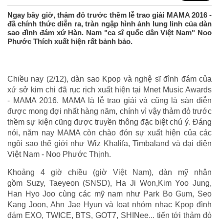
Ngay bây giờ, thảm đỏ trước thềm lễ trao giải MAMA 2016 -
đã chính thức diễn ra, tràn ngập hình ảnh lung linh của dàn
sao đình đám xứ Hàn. Nam "ca sĩ quốc dân Việt Nam" Noo
Phước Thích xuất hiện rất bảnh bảo.
Chiều nay (2/12), dàn sao Kpop và nghệ sĩ đình đám của
xứ sở kim chi đã rục rịch xuất hiện tại Mnet Music Awards
- MAMA 2016. MAMA là lễ trao giải và cũng là sàn diễn
được mong đợi nhất hàng năm, chính vì vậy thảm đỏ trước
thềm sự kiện cũng được truyền thông đặc biệt chú ý. Đáng
nói, năm nay MAMA còn chào đón sự xuất hiện của các
ngôi sao thế giới như Wiz Khalifa, Timbaland và đại diện
Việt Nam - Noo Phước Thịnh.
Khoảng 4 giờ chiều (giờ Việt Nam), dàn mỹ nhân
gồm Suzy, Taeyeon (SNSD), Ha Ji Won,Kim Yoo Jung,
Han Hyo Joo cùng các mỹ nam như Park Bo Gum, Seo
Kang Joon, Ahn Jae Hyun và loạt nhóm nhạc Kpop đình
đám EXO, TWICE, BTS, GOT7, SHINee... tiến tới thảm đỏ