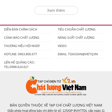
nước
Xem thêm
DIỄN ĐÀN CHÍNH SÁCH
TIÊU CHUẨN CHẤT LƯỢNG
CẢNH BÁO CHẤT LƯỢNG
NĂNG SUẤT CHẤT LƯỢNG
THƯƠNG HIỆU HỘI NHẬP
VIDEO
HOTLINE: 0963.806.677
EMAIL:
TOASOAN@VIETQ.VN
LIÊN HỆ QUẢNG CÁO :
TEL:0988.624.621
BẢN QUYỀN THUỘC VỀ TẠP CHÍ CHẤT LƯỢNG VIỆT NAM
Giấy phép hoạt động báo chí điện tử số: 125/GP-BVHTTDL cấp ngày 11