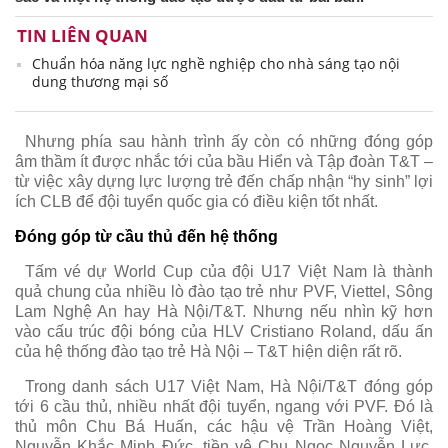
TIN LIÊN QUAN
Chuẩn hóa năng lực nghề nghiệp cho nhà sáng tạo nội
dung thương mại số
Nhưng phía sau hành trình ấy còn có những đóng góp
âm thầm ít được nhắc tới của bầu Hiển và Tập đoàn T&T –
từ việc xây dựng lực lượng trẻ đến chấp nhận “hy sinh” lợi
ích CLB để đội tuyển quốc gia có điều kiện tốt nhất.
Đóng góp từ cầu thủ đến hệ thống
Tấm vé dự World Cup của đội U17 Việt Nam là thành
quả chung của nhiều lò đào tạo trẻ như PVF, Viettel, Sông
Lam Nghệ An hay Hà Nội/T&T. Nhưng nếu nhìn kỹ hơn
vào cấu trúc đội bóng của HLV Cristiano Roland, dấu ấn
của hệ thống đào tạo trẻ Hà Nội – T&T hiện diện rất rõ.
Trong danh sách U17 Việt Nam, Hà Nội/T&T đóng góp
tới 6 cầu thủ, nhiều nhất đội tuyển, ngang với PVF. Đó là
thủ môn Chu Bá Huấn, các hậu vệ Trần Hoàng Việt,
Nguyễn Khắc Minh Đức, tiền vệ Chu Ngọc Nguyễn Lực,