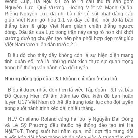
World Cup, Hà Nội/T&T có tới 4 cầu thủ ra sân gồm
Nguyễn Lực, Quý Vương, Hoàng Việt và Mạnh Quân.
Riêng Nguyễn Lực đã ghi bàn từ cú sút phạt đẳng cấp
giúp Việt Nam gỡ hòa 1-1 và đây có thể nói đó là bàn
thắng bản lề giúp Việt Nam giành chiến thắng ngược
dòng. Dấu ấn của Lực trong trận này càng rõ hơn khi khởi
xướng đường chuyền tạo nên pha phối hợp đẹp mắt giúp
Việt Nam vươn lên dẫn trước 2-1.
Điều đó cho thấy đây không còn là sự hiện diện mang
tính quân số, mà là những mắt xích thực sự quan trọng
trong hệ thống vận hành của đội tuyển.
Nhưng đóng góp của T&T không chỉ nằm ở cầu thủ.
Điều ít được nhắc đến hơn là việc Tập đoàn T&T và bầu
Đỗ Quang Hiển đã âm thầm tạo điều kiện để ban huấn
luyện U17 Việt Nam có thể tập trung toàn lực cho đội tuyển
trong suốt hành trình kéo dài nhiều tháng.
HLV Cristiano Roland cùng hai trợ lý Nguyễn Đại Đồng
và Lê Sỹ Phương đều thuộc hệ thống đào tạo trẻ Hà
Nội/T&T. Trong suốt hai năm qua, mỗi đợt tập trung đội
tuyển kéo dài hàng tháng khiến công việc ở trung tâm đào