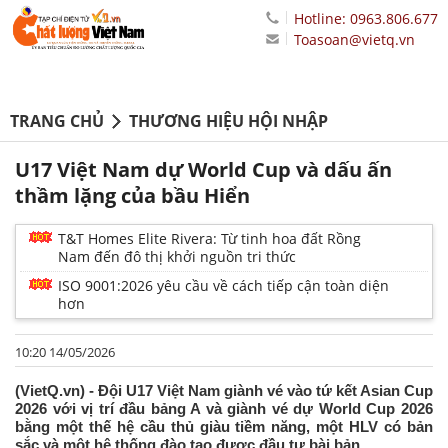
Hotline: 0963.806.677
Toasoan@vietq.vn
TRANG CHỦ
THƯƠNG HIỆU HỘI NHẬP
U17 Việt Nam dự World Cup và dấu ấn
thầm lặng của bầu Hiển
T&T Homes Elite Rivera: Từ tinh hoa đất Rồng
Nam đến đô thị khởi nguồn tri thức
ISO 9001:2026 yêu cầu về cách tiếp cận toàn diện
hơn
10:20 14/05/2026
(VietQ.vn) - Đội U17 Việt Nam giành vé vào tứ kết Asian Cup
2026 với vị trí đầu bảng A và giành vé dự World Cup 2026
bằng một thế hệ cầu thủ giàu tiềm năng, một HLV có bản
sắc và một hệ thống đào tạo được đầu tư bài bản.