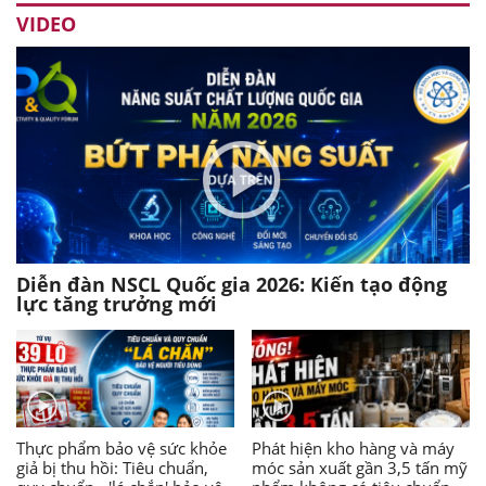
VIDEO
Diễn đàn NSCL Quốc gia 2026: Kiến tạo động
lực tăng trưởng mới
Thực phẩm bảo vệ sức khỏe
Phát hiện kho hàng và máy
giả bị thu hồi: Tiêu chuẩn,
móc sản xuất gần 3,5 tấn mỹ