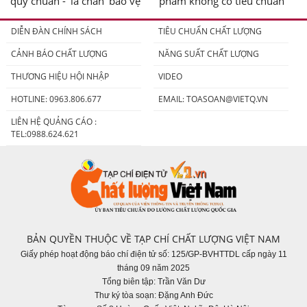
quy chuẩn - 'lá chắn' bảo vệ
phẩm không có tiêu chuẩn
người tiêu dùng
DIỄN ĐÀN CHÍNH SÁCH
TIÊU CHUẨN CHẤT LƯỢNG
CẢNH BÁO CHẤT LƯỢNG
NĂNG SUẤT CHẤT LƯỢNG
THƯƠNG HIỆU HỘI NHẬP
VIDEO
HOTLINE: 0963.806.677
EMAIL:
TOASOAN@VIETQ.VN
LIÊN HỆ QUẢNG CÁO :
TEL:0988.624.621
BẢN QUYỀN THUỘC VỀ TẠP CHÍ CHẤT LƯỢNG VIỆT NAM
Giấy phép hoạt động báo chí điện tử số: 125/GP-BVHTTDL cấp ngày 11
tháng 09 năm 2025
Tổng biên tập: Trần Văn Dư
Thư ký tòa soạn: Đặng Anh Đức