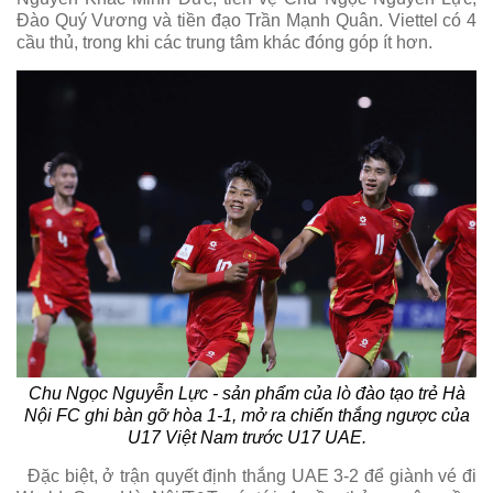
Đào Quý Vương và tiền đạo Trần Mạnh Quân. Viettel có 4
cầu thủ, trong khi các trung tâm khác đóng góp ít hơn.
Chu Ngọc Nguyễn Lực - sản phẩm của lò đào tạo trẻ Hà
Nội FC ghi bàn gỡ hòa 1-1, mở ra chiến thắng ngược của
U17 Việt Nam trước U17 UAE.
Đặc biệt, ở trận quyết định thắng UAE 3-2 để giành vé đi