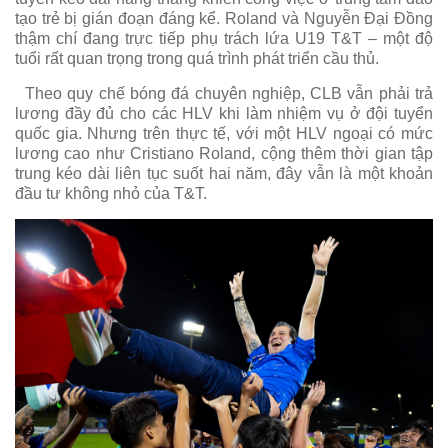
tạo trẻ bị gián đoạn đáng kể. Roland và Nguyễn Đại Đồng
thậm chí đang trực tiếp phụ trách lứa U19 T&T – một độ
tuổi rất quan trọng trong quá trình phát triển cầu thủ.
Theo quy chế bóng đá chuyên nghiệp, CLB vẫn phải trả
lương đầy đủ cho các HLV khi làm nhiệm vụ ở đội tuyển
quốc gia. Nhưng trên thực tế, với một HLV ngoại có mức
lương cao như Cristiano Roland, cộng thêm thời gian tập
trung kéo dài liên tục suốt hai năm, đây vẫn là một khoản
đầu tư không nhỏ của T&T.