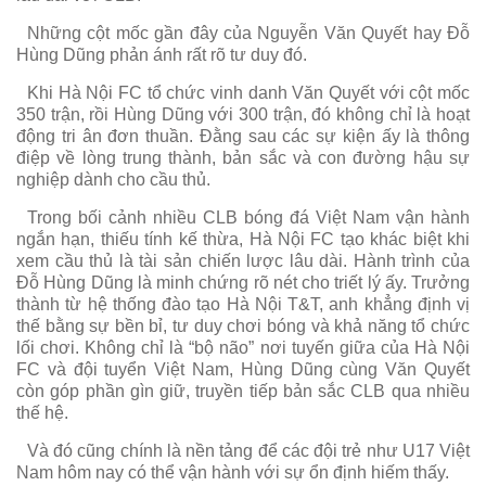
Những cột mốc gần đây của Nguyễn Văn Quyết hay Đỗ
Hùng Dũng phản ánh rất rõ tư duy đó.
Khi Hà Nội FC tổ chức vinh danh Văn Quyết với cột mốc
350 trận, rồi Hùng Dũng với 300 trận, đó không chỉ là hoạt
động tri ân đơn thuần. Đằng sau các sự kiện ấy là thông
điệp về lòng trung thành, bản sắc và con đường hậu sự
nghiệp dành cho cầu thủ.
Trong bối cảnh nhiều CLB bóng đá Việt Nam vận hành
ngắn hạn, thiếu tính kế thừa, Hà Nội FC tạo khác biệt khi
xem cầu thủ là tài sản chiến lược lâu dài. Hành trình của
Đỗ Hùng Dũng là minh chứng rõ nét cho triết lý ấy. Trưởng
thành từ hệ thống đào tạo Hà Nội T&T, anh khẳng định vị
thế bằng sự bền bỉ, tư duy chơi bóng và khả năng tổ chức
lối chơi. Không chỉ là “bộ não” nơi tuyến giữa của Hà Nội
FC và đội tuyển Việt Nam, Hùng Dũng cùng Văn Quyết
còn góp phần gìn giữ, truyền tiếp bản sắc CLB qua nhiều
thế hệ.
Và đó cũng chính là nền tảng để các đội trẻ như U17 Việt
Nam hôm nay có thể vận hành với sự ổn định hiếm thấy.