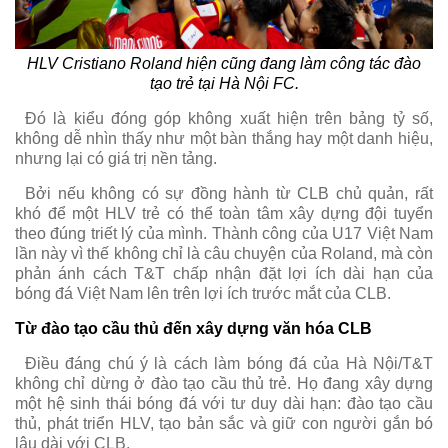
HLV Cristiano Roland hiện cũng đang làm công tác đào
tạo trẻ tại Hà Nội FC.
Đó là kiểu đóng góp không xuất hiện trên bảng tỷ số,
không dễ nhìn thấy như một bàn thắng hay một danh hiệu,
nhưng lại có giá trị nền tảng.
Bởi nếu không có sự đồng hành từ CLB chủ quản, rất
khó để một HLV trẻ có thể toàn tâm xây dựng đội tuyển
theo đúng triết lý của mình. Thành công của U17 Việt Nam
lần này vì thế không chỉ là câu chuyện của Roland, mà còn
phản ánh cách T&T chấp nhận đặt lợi ích dài hạn của
bóng đá Việt Nam lên trên lợi ích trước mắt của CLB.
Từ đào tạo cầu thủ đến xây dựng văn hóa CLB
Điều đáng chú ý là cách làm bóng đá của Hà Nội/T&T
không chỉ dừng ở đào tạo cầu thủ trẻ. Họ đang xây dựng
một hệ sinh thái bóng đá với tư duy dài hạn: đào tạo cầu
thủ, phát triển HLV, tạo bản sắc và giữ con người gắn bó
lâu dài với CLB.