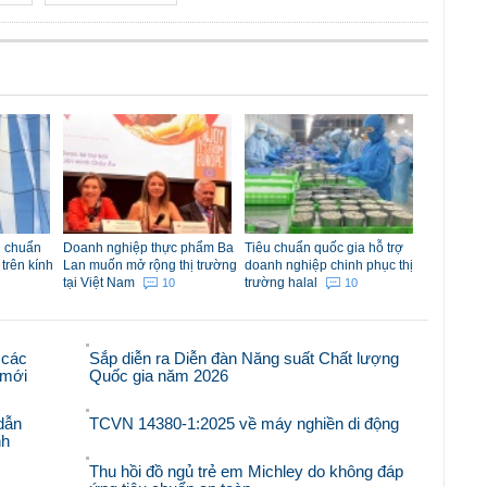
u chuẩn
Doanh nghiệp thực phẩm Ba
Tiêu chuẩn quốc gia hỗ trợ
 trên kính
Lan muốn mở rộng thị trường
doanh nghiệp chinh phục thị
tại Việt Nam
trường halal
10
10
 các
Sắp diễn ra Diễn đàn Năng suất Chất lượng
i mới
Quốc gia năm 2026
dẫn
TCVN 14380-1:2025 về máy nghiền di động
nh
Thu hồi đồ ngủ trẻ em Michley do không đáp