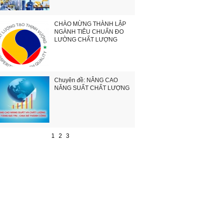
CHÀO MỪNG THÀNH LẬP
NGÀNH TIÊU CHUẨN ĐO
LƯỜNG CHẤT LƯỢNG
Chuyên đề: NÂNG CAO
NĂNG SUẤT CHẤT LƯỢNG
1
2
3