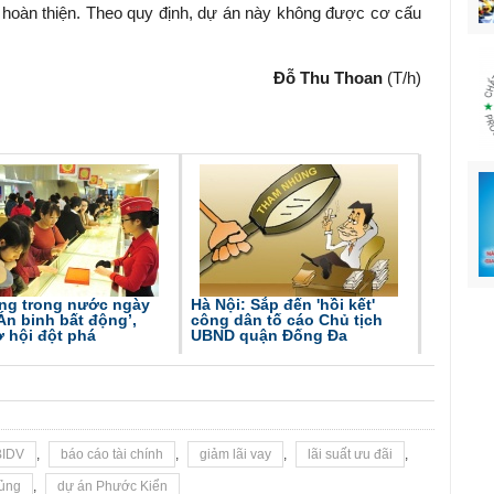
 hoàn thiện. Theo quy định, dự án này không được cơ cấu
Đỗ Thu Thoan
(T/h)
àng trong nước ngày
Hà Nội: Sắp đến 'hồi kết'
‘Án binh bất động’,
công dân tố cáo Chủ tịch
 hội đột phá
UBND quận Đống Đa
BIDV
,
báo cáo tài chính
,
giảm lãi vay
,
lãi suất ưu đãi
,
hủng
,
dự án Phước Kiển