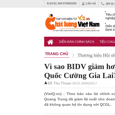
8:24:52 AM
07/08/2026
Liên hệ
(84-2)
Tiêu c
nghiệp
Diễn đ
Định h
phát tr
Sắp di
Chất l
DIỄN ĐÀN CHÍNH SÁCH
TIÊU CH
TRANG CHỦ
Thương hiệu Hội n
Vì sao BIDV giảm hơn
Quốc Cường Gia Lai
Đỗ Thu Thoan
09:03 30/06/2017
(VietQ.vn) - Theo báo cáo tài chính
Quang Trung đã giảm lãi suất cho doan
đã không quan hệ tín dụng với QCGL.