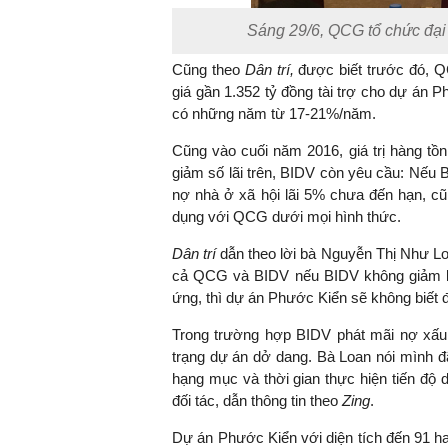
Sáng 29/6, QCG tổ chức đại 
Cũng theo
Dân trí,
được biết trước đó, Q
TS. Nguyễn Đức Độ - Ph
giá gần 1.352 tỷ đồng tài trợ cho dự án P
Viện Kinh tế Tài chính
có những năm từ 17-21%/năm.
Cũng vào cuối năm 2016, giá trị hàng t
"Có rất nhiều vi
giảm số lãi trên, BIDV còn yêu cầu: Nếu 
ngay từ bây giờ 
nợ nhà ở xã hội lãi 5% chưa đến hạn, c
đang được tiến
dụng với QCG dưới mọi hình thức.
đầu tư cho kho
nghệ; ban hành
Dân trí
dẫn theo lời bà Nguyễn Thị Như Lo
khuyến khích đổ
cả QCG và BIDV nếu BIDV không giảm lã
khởi nghiệp..."
ứng, thì dự án Phước Kiển sẽ không biết đ
Trong trường hợp BIDV phát mãi nợ xấu
trạng dự án dở dang. Bà Loan nói mình đã
hạng mục và thời gian thực hiện tiến độ
đối tác, dẫn thông tin theo
Zing
.
Dự án Phước Kiển với diện tích đến 91 ha