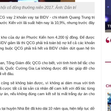
hội cổ đông thường niên 2017. Ảnh: Dân trí
CG vay 2 khoản vay tại BIDV - chi nhánh Quang Trung trị
ó Viện trưởng
hước Kiển với lãi suất hiện nay là 10,9%, nhưng trước đây
T
ồn kho của dự án Phước Kiển hơn 4.200 tỷ đồng. Để được
ệc phải làm
Việc sử dụng hiệu quả chính
BIDV giảm lãi thì QCG phải trả toàn bộ nợ kể cả các khoản
và trên thực tế
sách tài khóa không chỉ mang ý
ũng buộc QCG phải trả hết và BIDV chấm dứt quan hệ tín
 hành như tăng
nghĩa hỗ trợ ngắn hạn mà còn
a học công
đóng vai trò tạo nền tảng cho
 các cơ chế
tăng trưởng bền vững dài hạn.
an, Tổng Giám đốc QCG cho biết, với tình hình bế tắc cho
i mới sáng tạo,
i, Quốc Cường Gia Lai không được đối tác giúp đỡ cho
i về đâu.
 cũng sẽ không bán được, vì không ai dám mua với tình
CH
 cược tất cả tài sản cá nhân để cam kết với đối tác từng
 dự án, nếu không đúng cam kết sẽ bị mất trắng dự án cho
 tại huyện Nhà Bè đã kéo dài 10 năm qua, hiện tiếp tục dở