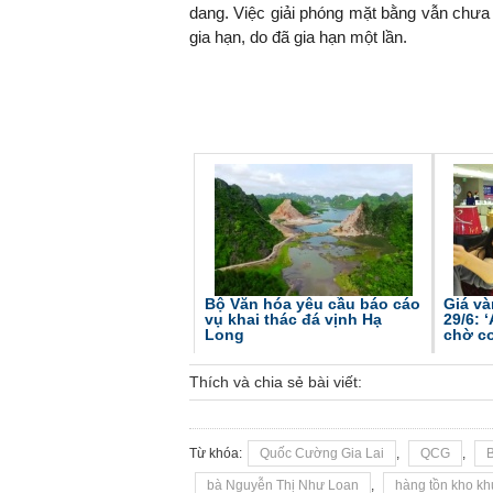
dang. Việc giải phóng mặt bằng vẫn chưa
gia hạn, do đã gia hạn một lần.
Bộ Văn hóa yêu cầu báo cáo
Giá v
vụ khai thác đá vịnh Hạ
29/6: 
Long
chờ cơ
Thích và chia sẻ bài viết:
Từ khóa:
Quốc Cường Gia Lai
,
QCG
,
bà Nguyễn Thị Như Loan
,
hàng tồn kho k