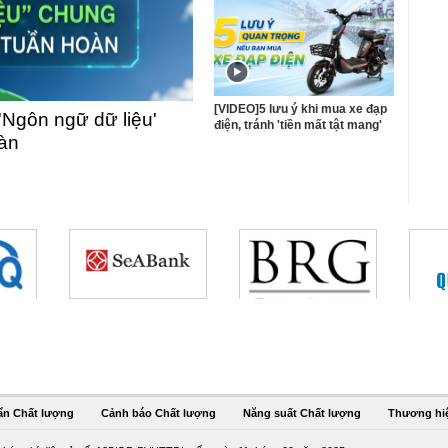
[VIDEO]5 lưu ý khi mua xe đạp
'Ngôn ngữ dữ liệu'
điện, tránh 'tiền mất tật mang'
oàn
ẩn Chất lượng
Cảnh báo Chất lượng
Năng suất Chất lượng
Thương hi