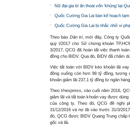
Nữ đại gia bí ẩn thoái vốn ‘khủng’ tại Q
Quốc Cường Gia Lai bàn kế hoạch tạm 
Quốc Cường Gia Lai bị nhắc nhở vi phạm
Theo báo
Dân trí
, mới đây, Công ty Quố
quý I/2017 cho Sở chứng khoán TP.HCM.
3/2017, QCG đã hoàn tất việc thanh toán 
đồng cho BIDV. Qua đó, BIDV đã chấm dứ
Việc tất toán với BIDV kéo khoản lãi va
đồng xuống còn hơn 98 tỷ đồng, tương 
khoản giảm lãi 237,1 tỷ đồng từ ngân hà
Theo
Vnexpress
, vào cuối năm 2016, QC
giảm lãi và tất toán khoản vay được dùn
của công ty. Theo đó, QCG đề nghị p
31/12/2016 và nợ lãi vào trước 31/3/2017
đó, QCG được BIDV Quang Trung chấp thu
gốc và lãi.