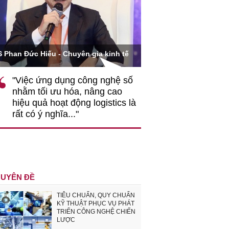
Ông Hoàng Quang Phòn
S Phan Đức Hiếu - Chuyên gia kinh tế
VCCI
"Việc ứng dụng công nghệ số
""Theo tôi, cần 
nhằm tối ưu hóa, nâng cao
gốc rễ về nhận
hiệu quả hoạt động logistics là
nghiệp cần coi
rất có ý nghĩa..."
động hài hoà là
triển..."
UYÊN ĐỀ
TIÊU CHUẨN, QUY CHUẨN
KỸ THUẬT PHỤC VỤ PHÁT
TRIỂN CÔNG NGHỆ CHIẾN
LƯỢC