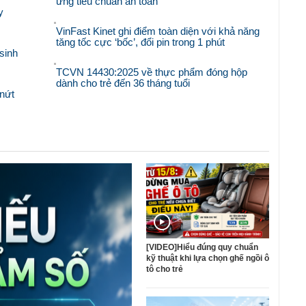
ứng tiêu chuẩn an toàn
y
VinFast Kinet ghi điểm toàn diện với khả năng
tăng tốc cực ‘bốc’, đổi pin trong 1 phút
sinh
TCVN 14430:2025 về thực phẩm đóng hộp
dành cho trẻ đến 36 tháng tuổi
nứt
[VIDEO]Hiểu đúng quy chuẩn
kỹ thuật khi lựa chọn ghế ngồi ô
tô cho trẻ