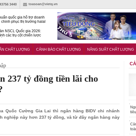
toasoan@vietq.vn
-43756 3440
huẩn quốc gia hỗ trợ doanh
 chinh phục thị trường halal
àn NSCL Quốc gia 2026:
ình các trụ cột chiến lược
iển trong thời đại mới
ễn ra Diễn đàn Năng suất
ượng Quốc gia năm 2026
UẨN CHẤT LƯỢNG
CẢNH BÁO CHẤT LƯỢNG
NĂNG SUẤT CHẤT LƯỢNG
CẢ
hập
 237 tỷ đồng tiền lãi cho
?
Ngư
 của Quốc Cường Gia Lai thì ngân hàng BIDV chi nhánh
tiê
h nghiệp này hơn 237 tỷ đồng, và từ đây ngân hàng này
Cả
toà