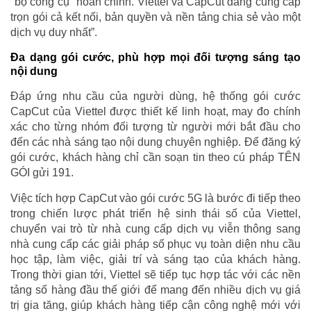
"bộ công cụ" hoàn chỉnh. Viettel và CapCut đang cung cấp
trọn gói cả kết nối, bản quyền và nền tảng chia sẻ vào một
dịch vụ duy nhất”.
Đa dạng gói cước, phù hợp mọi đối tượng sáng tạo
nội dung
Đáp ứng nhu cầu của người dùng, hệ thống gói cước
CapCut của Viettel được thiết kế linh hoạt, may đo chính
xác cho từng nhóm đối tượng từ người mới bắt đầu cho
đến các nhà sáng tạo nội dung chuyên nghiệp. Để đăng ký
gói cước, khách hàng chỉ cần soạn tin theo cú pháp TÊN
GÓI gửi 191.
Việc tích hợp CapCut vào gói cước 5G là bước đi tiếp theo
trong chiến lược phát triển hệ sinh thái số của Viettel,
chuyển vai trò từ nhà cung cấp dịch vụ viễn thông sang
nhà cung cấp các giải pháp số phục vụ toàn diện nhu cầu
học tập, làm việc, giải trí và sáng tạo của khách hàng.
Trong thời gian tới, Viettel sẽ tiếp tục hợp tác với các nền
tảng số hàng đầu thế giới để mang đến nhiều dịch vụ giá
trị gia tăng, giúp khách hàng tiếp cận công nghệ mới với