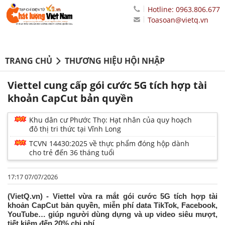
Hotline: 0963.806.677
Toasoan@vietq.vn
TRANG CHỦ
THƯƠNG HIỆU HỘI NHẬP
Viettel cung cấp gói cước 5G tích hợp tài
khoản CapCut bản quyền
Khu dân cư Phước Thọ: Hạt nhân của quy hoạch
đô thị tri thức tại Vĩnh Long
TCVN 14430:2025 về thực phẩm đóng hộp dành
cho trẻ đến 36 tháng tuổi
17:17 07/07/2026
(VietQ.vn) - Viettel vừa ra mắt gói cước 5G tích hợp tài
khoản CapCut bản quyền, miễn phí data TikTok, Facebook,
YouTube… giúp người dùng dựng và up video siêu mượt,
tiết kiệm đến 20% chi phí.