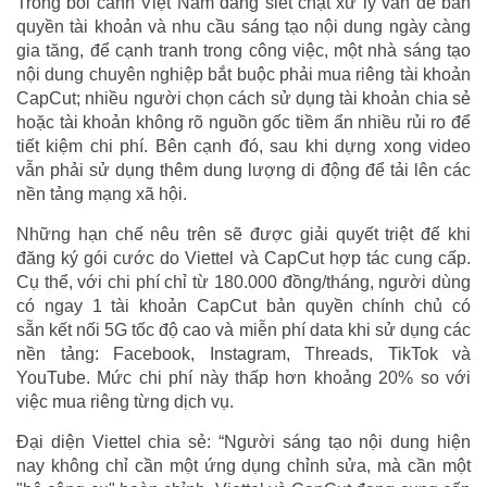
Trong bối cảnh Việt Nam đang siết chặt xử lý vấn đề bản
quyền tài khoản và nhu cầu sáng tạo nội dung ngày càng
gia tăng, để cạnh tranh trong công việc, một nhà sáng tạo
nội dung chuyên nghiệp bắt buộc phải mua riêng tài khoản
CapCut; nhiều người chọn cách sử dụng tài khoản chia sẻ
hoặc tài khoản không rõ nguồn gốc tiềm ẩn nhiều rủi ro để
tiết kiệm chi phí. Bên cạnh đó, sau khi dựng xong video
vẫn phải sử dụng thêm dung lượng di động để tải lên các
nền tảng mạng xã hội.
Những hạn chế nêu trên sẽ được giải quyết triệt để khi
đăng ký gói cước do Viettel và CapCut hợp tác cung cấp.
Cụ thể, với chi phí chỉ từ 180.000 đồng/tháng, người dùng
có ngay 1 tài khoản CapCut bản quyền chính chủ có
sẵn kết nối 5G tốc độ cao và miễn phí data khi sử dụng các
nền tảng: Facebook, Instagram, Threads, TikTok và
YouTube. Mức chi phí này thấp hơn khoảng 20% so với
việc mua riêng từng dịch vụ.
Đại diện Viettel chia sẻ: “Người sáng tạo nội dung hiện
nay không chỉ cần một ứng dụng chỉnh sửa, mà cần một