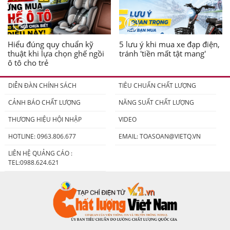
Hiểu đúng quy chuẩn kỹ
5 lưu ý khi mua xe đạp điện,
thuật khi lựa chọn ghế ngồi
tránh 'tiền mất tật mang'
ô tô cho trẻ
DIỄN ĐÀN CHÍNH SÁCH
TIÊU CHUẨN CHẤT LƯỢNG
CẢNH BÁO CHẤT LƯỢNG
NĂNG SUẤT CHẤT LƯỢNG
THƯƠNG HIỆU HỘI NHẬP
VIDEO
HOTLINE: 0963.806.677
EMAIL:
TOASOAN@VIETQ.VN
LIÊN HỆ QUẢNG CÁO :
TEL:0988.624.621