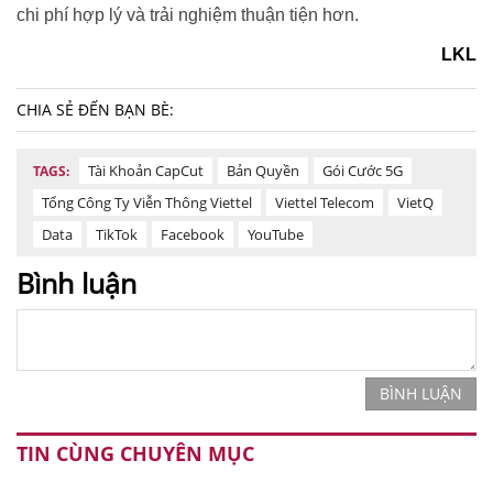
chi phí hợp lý và trải nghiệm thuận tiện hơn.
LKL
CHIA SẺ ĐẾN BẠN BÈ:
Tài Khoản CapCut
Bản Quyền
Gói Cước 5G
TAGS:
Tổng Công Ty Viễn Thông Viettel
Viettel Telecom
VietQ
Data
TikTok
Facebook
YouTube
Bình luận
BÌNH LUẬN
TIN CÙNG CHUYÊN MỤC