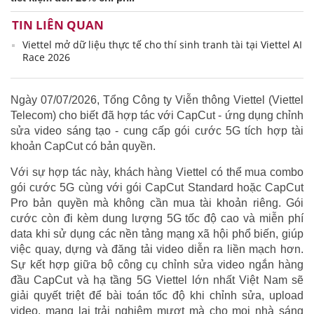
TIN LIÊN QUAN
Viettel mở dữ liệu thực tế cho thí sinh tranh tài tại Viettel AI
Race 2026
Ngày 07/07/2026, Tổng Công ty Viễn thông Viettel (Viettel
Telecom) cho biết đã hợp tác với CapCut - ứng dụng chỉnh
sửa video sáng tạo - cung cấp gói cước 5G tích hợp tài
khoản CapCut có bản quyền.
Với sự hợp tác này, khách hàng Viettel có thể mua combo
gói cước 5G cùng với gói CapCut Standard hoặc CapCut
Pro bản quyền mà không cần mua tài khoản riêng. Gói
cước còn đi kèm dung lượng 5G tốc độ cao và miễn phí
data khi sử dụng các nền tảng mạng xã hội phổ biến, giúp
việc quay, dựng và đăng tải video diễn ra liền mạch hơn.
Sự kết hợp giữa bộ công cụ chỉnh sửa video ngắn hàng
đầu CapCut và hạ tầng 5G Viettel lớn nhất Việt Nam sẽ
giải quyết triệt để bài toán tốc độ khi chỉnh sửa, upload
video, mang lại trải nghiệm mượt mà cho mọi nhà sáng