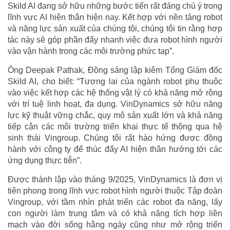
Skild AI đang sở hữu những bước tiến rất đáng chú ý trong
lĩnh vực AI hiện thân hiện nay. Kết hợp với nền tảng robot
và năng lực sản xuất của chúng tôi, chúng tôi tin rằng hợp
tác này sẽ góp phần đẩy nhanh việc đưa robot hình người
vào vận hành trong các môi trường phức tạp”.
Ông Deepak Pathak, Đồng sáng lập kiêm Tổng Giám đốc
Skild AI, cho biết: “Tương lai của ngành robot phụ thuộc
vào việc kết hợp các hệ thống vật lý có khả năng mở rộng
với trí tuệ linh hoạt, đa dụng. VinDynamics sở hữu năng
lực kỹ thuật vững chắc, quy mô sản xuất lớn và khả năng
tiếp cận các môi trường triển khai thực tế thông qua hệ
sinh thái Vingroup. Chúng tôi rất hào hứng được đồng
hành với công ty để thúc đẩy AI hiện thân hướng tới các
ứng dụng thực tiễn”.
Được thành lập vào tháng 9/2025, VinDynamics là đơn vị
tiên phong trong lĩnh vực robot hình người thuộc Tập đoàn
Vingroup, với tầm nhìn phát triển các robot đa năng, lấy
con người làm trung tâm và có khả năng tích hợp liền
mạch vào đời sống hằng ngày cũng như mở rộng triển