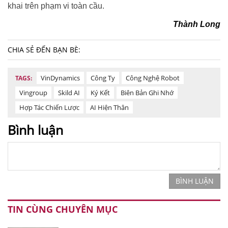
khai trên phạm vi toàn cầu.
Thành Long
CHIA SẺ ĐẾN BẠN BÈ:
VinDynamics
Công Ty
Công Nghệ Robot
TAGS:
Vingroup
Skild AI
Ký Kết
Biên Bản Ghi Nhớ
Hợp Tác Chiến Lược
AI Hiện Thân
Bình luận
BÌNH LUẬN
TIN CÙNG CHUYÊN MỤC