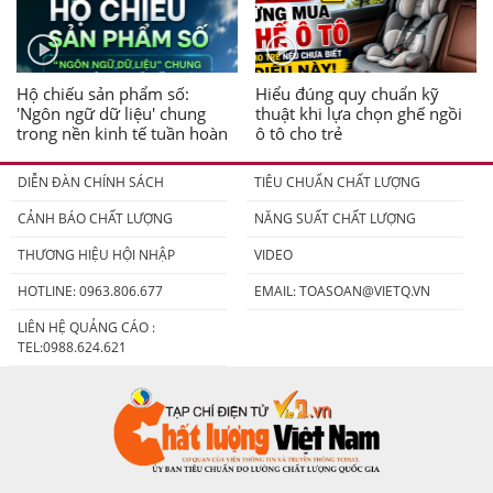
Hộ chiếu sản phẩm số:
Hiểu đúng quy chuẩn kỹ
'Ngôn ngữ dữ liệu' chung
thuật khi lựa chọn ghế ngồi
trong nền kinh tế tuần hoàn
ô tô cho trẻ
DIỄN ĐÀN CHÍNH SÁCH
TIÊU CHUẨN CHẤT LƯỢNG
CẢNH BÁO CHẤT LƯỢNG
NĂNG SUẤT CHẤT LƯỢNG
THƯƠNG HIỆU HỘI NHẬP
VIDEO
HOTLINE: 0963.806.677
EMAIL:
TOASOAN@VIETQ.VN
LIÊN HỆ QUẢNG CÁO :
TEL:0988.624.621