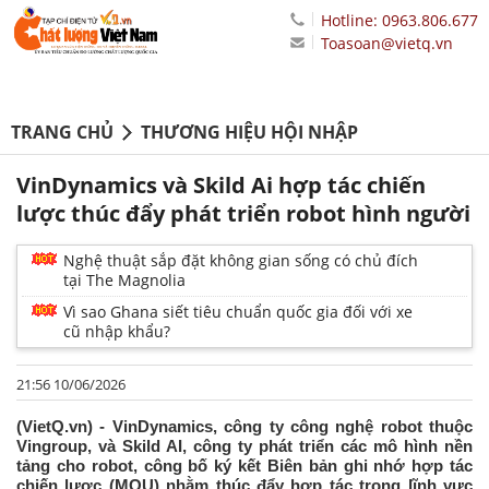
Hotline: 0963.806.677
Toasoan@vietq.vn
TRANG CHỦ
THƯƠNG HIỆU HỘI NHẬP
VinDynamics và Skild Ai hợp tác chiến
lược thúc đẩy phát triển robot hình người
Nghệ thuật sắp đặt không gian sống có chủ đích
tại The Magnolia
Vì sao Ghana siết tiêu chuẩn quốc gia đối với xe
cũ nhập khẩu?
21:56 10/06/2026
(VietQ.vn) - VinDynamics, công ty công nghệ robot thuộc
Vingroup, và Skild AI, công ty phát triển các mô hình nền
tảng cho robot, công bố ký kết Biên bản ghi nhớ hợp tác
chiến lược (MOU) nhằm thúc đẩy hợp tác trong lĩnh vực