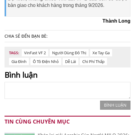
bàn giao cho khách hàng trong tháng 9/2026.
Thành Long
CHIA SẺ ĐẾN BẠN BÈ:
VinFast VF 2
Người Dùng Đô Thị
Xe Tay Ga
TAGS:
Gia Đình
Ô Tô Điện Nhỏ
Dễ Lái
Chi Phí Thấp
Bình luận
BÌNH LUẬN
TIN CÙNG CHUYÊN MỤC