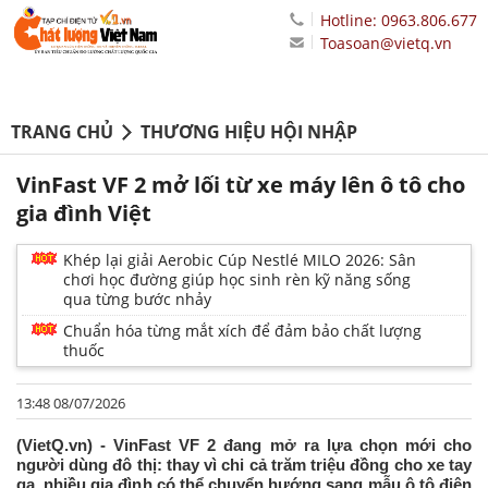
Hotline: 0963.806.677
Toasoan@vietq.vn
TRANG CHỦ
THƯƠNG HIỆU HỘI NHẬP
VinFast VF 2 mở lối từ xe máy lên ô tô cho
gia đình Việt
Khép lại giải Aerobic Cúp Nestlé MILO 2026: Sân
chơi học đường giúp học sinh rèn kỹ năng sống
qua từng bước nhảy
Chuẩn hóa từng mắt xích để đảm bảo chất lượng
thuốc
13:48 08/07/2026
(VietQ.vn) - VinFast VF 2 đang mở ra lựa chọn mới cho
người dùng đô thị: thay vì chi cả trăm triệu đồng cho xe tay
ga, nhiều gia đình có thể chuyển hướng sang mẫu ô tô điện