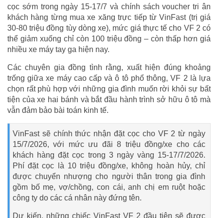
cọc sớm trong ngày 15-17/7 và chính sách voucher tri ân
khách hàng từng mua xe xăng trực tiếp từ VinFast (trị giá
30-80 triệu đồng tùy dòng xe), mức giá thực tế cho VF 2 có
thể giảm xuống chỉ còn 100 triệu đồng – còn thấp hơn giá
nhiều xe máy tay ga hiện nay.
Các chuyên gia đồng tình rằng, xuất hiện đúng khoảng
trống giữa xe máy cao cấp và ô tô phổ thông, VF 2 là lựa
chọn rất phù hợp với những gia đình muốn rời khỏi sự bất
tiện của xe hai bánh và bắt đầu hành trình sở hữu ô tô mà
vẫn đảm bảo bài toán kinh tế.
VinFast sẽ chính thức nhận đặt cọc cho VF 2 từ ngày
15/7/2026, với mức ưu đãi 8 triệu đồng/xe cho các
khách hàng đặt cọc trong 3 ngày vàng 15-17/7/2026.
Phí đặt cọc là 10 triệu đồng/xe, không hoàn hủy, chỉ
được chuyển nhượng cho người thân trong gia đình
gồm bố mẹ, vợ/chồng, con cái, anh chị em ruột hoặc
công ty do các cá nhân này đứng tên.
Dự kiến, những chiếc VinFast VF 2 đầu tiên sẽ được