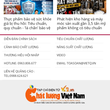
Thực phẩm bảo vệ sức khỏe
Phát hiện kho hàng và máy
giả bị thu hồi: Tiêu chuẩn,
móc sản xuất gần 3,5 tấn mỹ
quy chuẩn - 'lá chắn' bảo vệ
phẩm không có tiêu chuẩn
người tiêu dùng
DIỄN ĐÀN CHÍNH SÁCH
TIÊU CHUẨN CHẤT LƯỢNG
CẢNH BÁO CHẤT LƯỢNG
NĂNG SUẤT CHẤT LƯỢNG
THƯƠNG HIỆU HỘI NHẬP
VIDEO
HOTLINE: 0963.806.677
EMAIL:
TOASOAN@VIETQ.VN
LIÊN HỆ QUẢNG CÁO :
TEL:0988.624.621