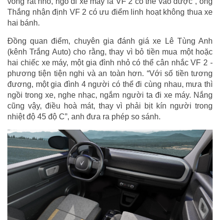
vòng rất nhỏ, ngõ đi xe máy là VF 2 có thể vào được”, ông
Thắng nhận định VF 2 có ưu điểm linh hoạt không thua xe
hai bánh.
Đồng quan điểm, chuyên gia đánh giá xe Lê Tùng Anh
(kênh Trắng Auto) cho rằng, thay vì bỏ tiền mua một hoặc
hai chiếc xe máy, một gia đình nhỏ có thể cân nhắc VF 2 -
phương tiện tiện nghi và an toàn hơn. “Với số tiền tương
đương, một gia đình 4 người có thể đi cùng nhau, mưa thì
ngồi trong xe, nghe nhạc, ngắm người ta đi xe máy. Nắng
cũng vậy, điều hoà mát, thay vì phải bịt kín người trong
nhiệt độ 45 độ C”, anh đưa ra phép so sánh.