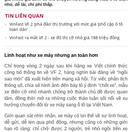
nhỏ, dễ lái, chi phí thấp.
TIN LIÊN QUAN
VinFast VF 2 ‘phá đảo’ thị trường với mức giá ‘phổ cập ô tô
toàn dân’
VinFast ra mắt VF 2 - xe đô thị cỡ nhỏ giá 188 triệu đồng
Linh hoạt như xe máy nhưng an toàn hơn
Chỉ trong vòng 2 ngày sau khi hãng xe Việt chính thức
công bố thông tin về VF 2, hàng nghìn bài đăng về “ngôi
sao mới” đã xuất hiện trên mạng xã hội. Từ việc phân tích
thông số, chia sẻ hình ảnh đến bày tỏ ý định “chốt xe”, mẫu
xe điện cỡ nhỏ nhanh chóng trở thành chủ đề được quan
tâm, đồng thời mở ra những cuộc thảo luận sôi nổi về xu
hướng chuyển đổi từ xe máy sang ô tô tại Việt Nam.
Giới quan sát nhìn nhận, xe máy có lợi thế về sự linh hoạt,
dễ gửi, dễ len qua phố đông, nhưng cũng có những giới
hạn rõ ràng: chỉ chở được 2 người, trẻ nhỏ ngồi trên xe