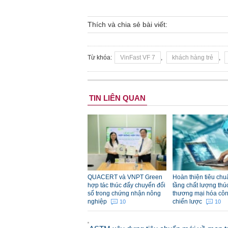
Thích và chia sẻ bài viết:
Từ khóa:
VinFast VF 7
,
khách hàng trẻ
,
TIN LIÊN QUAN
QUACERT và VNPT Green
Hoàn thiện tiêu chu
hợp tác thúc đẩy chuyển đổi
tầng chất lượng thú
số trong chứng nhận nông
thương mại hóa cô
nghiệp
chiến lược
10
10