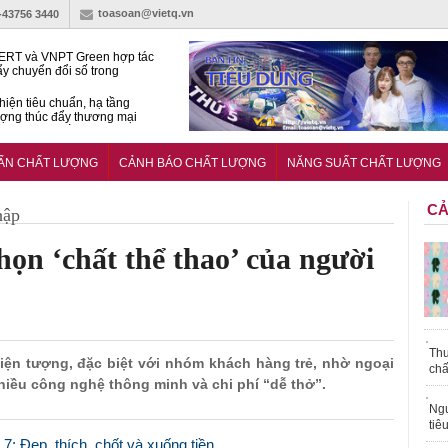
toasoan@vietq.vn
)-43756 3440
RT và VNPT Green hợp tác
ẩy chuyển đổi số trong
 nhận nông nghiệp
hiện tiêu chuẩn, hạ tầng
ượng thúc đẩy thương mại
ng nghệ chiến lược
14380-1:2025 về máy
 di động
UẨN CHẤT LƯỢNG
CẢNH BÁO CHẤT LƯỢNG
NĂNG SUẤT CHẤT LƯỢNG
CẢ
hập
họn ‘chất thể thao’ của người
Thu
 hiện tượng, đặc biệt với nhóm khách hàng trẻ, nhờ ngoại
chấ
iều công nghệ thông minh và chi phí “dễ thở”.
Ngư
tiê
: Đẹp, thích, chốt và xuống tiền