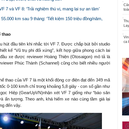
Cả
VF 7 và VF 8: ‘Trải nghiệm thú vị, mang lại sự an tâm’
toà
 55.000 km sau 9 tháng: ‘Tiết kiệm 150 triệu đồng/năm,
Thu
Lay
ể thao
Vin
ca 
hu hút đầu tiên khi nhắc tới VF 7. Được chắp bút bởi studio
iết kế “Vũ trụ phi đối xứng”, kết hợp giữa phong cách lai
ầu xe được reviewer Hoàng Thiện (Otosaigon) mô tả là
Reviewer Phúc Thành (Schannel) cũng cho biết nhiều người
thể thao của VF 7 là một khối động cơ điện đạt đến 349 mã
tốc 0-100 km/h chỉ trong khoảng 5,8 giây - con số gần như
 Ngọc Hiệp (GearUpVN)nhận xét VF 7 giống như “báo săn
à ấn tượng. Theo anh, khá hiếm xe nào cùng tầm giá lại
ng đến vậy.