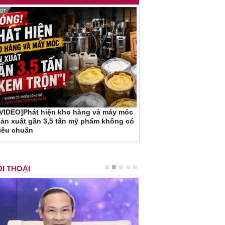
[VIDEO]Phát hiện kho hàng và máy móc
ản xuất gần 3,5 tấn mỹ phẩm không có
iêu chuẩn
I THOẠI