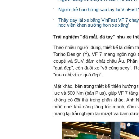
Người trẻ hào hứng sau tay lái VinFast 
Thầy dạy lái xe bằng VinFast VF 7 chạy
học viên khen sướng hơn xe xăng’
Trải nghiệm
“đã mắt, đã tay” như xe th
Theo nhiều người dùng, thiết kế là điểm t
Torino Design (Ý), VF 7 mang ngôn ngữ th
coupé và SUV đậm chất châu Âu. Phần đ
“quá đẹp”, còn đuôi xe “vô cùng sexy”. 
“mua chỉ vì xe quá đẹp”.
Mặt khác, bên trong thiết kế thiên hướng 
lực và 500 Nm (bản Plus), giúp VF 7 tăng 
không có đối thủ trong phân khúc. Anh
mồi” nhờ khả năng tăng tốc mạnh, đầm v
mang lại trải nghiệm lái mượt và bám đườ