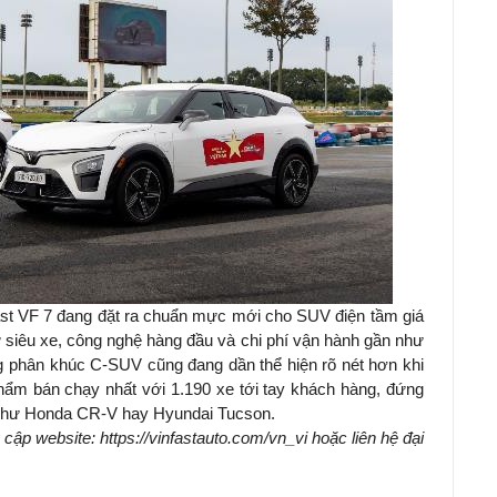
ast VF 7 đang đặt ra chuẩn mực mới cho SUV điện tầm giá
ư siêu xe, công nghệ hàng đầu và chi phí vận hành gần như
ng phân khúc C-SUV cũng đang dần thể hiện rõ nét hơn khi
hẩm bán chạy nhất với 1.190 xe tới tay khách hàng, đứng
ng như Honda CR-V hay Hyundai Tucson.
uy cập website: https://vinfastauto.com/vn_vi hoặc liên hệ đại