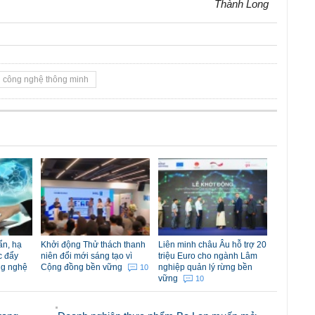
Thành Long
công nghệ thông minh
ẩn, hạ
Khởi động Thử thách thanh
Liên minh châu Âu hỗ trợ 20
c đẩy
niên đổi mới sáng tạo vì
triệu Euro cho ngành Lâm
ng nghệ
Cộng đồng bền vững
nghiệp quản lý rừng bền
10
vững
10