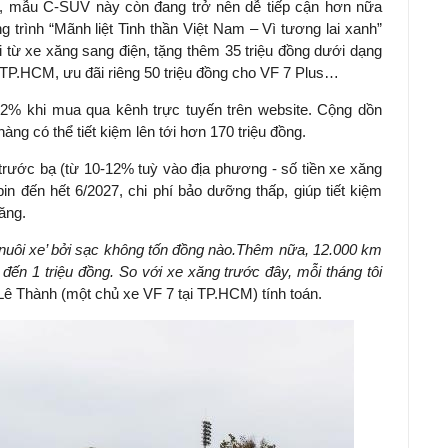
hưng, mẫu C-SUV này còn đang trở nên dễ tiếp cận hơn nữa
 trình “Mãnh liệt Tinh thần Việt Nam – Vì tương lai xanh”
đổi từ xe xăng sang điện, tặng thêm 35 triệu đồng dưới dạng
 TP.HCM, ưu đãi riêng 50 triệu đồng cho VF 7 Plus…
2% khi mua qua kênh trực tuyến trên website. Cộng dồn
àng có thể tiết kiệm lên tới hơn 170 triệu đồng.
trước bạ (từ 10-12% tuỳ vào địa phương - số tiền xe xăng
in đến hết 6/2027, chi phí bảo dưỡng thấp, giúp tiết kiệm
ăng.
nuôi xe
’
bởi sạc không tốn đồng nào
.
Thêm nữa, 12.000
km
đến 1 triệu đồng. So với xe xăng trước đây, mỗi tháng tôi
 Lê Thành (một chủ xe VF 7 tại TP.HCM) tính toán.