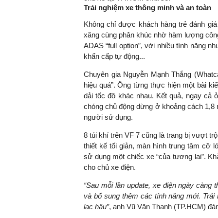
Trải nghiệm xe thông minh và an toàn
Không chỉ được khách hàng trẻ đánh giá 
xăng cùng phân khúc nhờ hàm lượng công 
TS. Nguyễn Đức Độ - Ph
ADAS “full option”, với nhiều tính năng nh
Viện Kinh tế Tài chính
khẩn cấp tự động...
Chuyên gia Nguyễn Mạnh Thắng (Whatcar
"Có rất nhiều vi
hiệu quả”. Ông từng thực hiện một bài k
ngay từ bây giờ 
dải tốc độ khác nhau. Kết quả, ngay cả 
đang được tiến
chóng chủ động dừng ở khoảng cách 1,8 m 
đầu tư cho kho
người sử dụng.
nghệ; ban hành
khuyến khích đổ
8 túi khí trên VF 7 cũng là trang bị vượt t
khởi nghiệp..."
thiết kế tối giản, màn hình trung tâm cỡ 
sử dụng một chiếc xe “của tương lai”. K
cho chủ xe điện.
“Sau mỗi lần update, xe điện ngày càng t
và bổ sung thêm các tính năng mới. Trái
lạc hậu”
, anh Vũ Văn Thanh (TP.HCM) đán