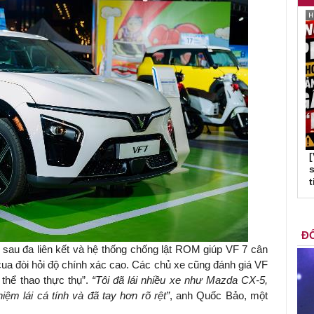
s
t
ĐỐ
au đa liên kết và hệ thống chống lật ROM giúp VF 7 cân
ua đòi hỏi độ chính xác cao. Các chủ xe cũng đánh giá VF
 thể thao thực thụ”.
“
Tôi đã lái nhiều xe như
Mazda
CX-5,
ệm lái cá tính và đã tay hơn rõ rệt
”
, anh Quốc Bảo, một