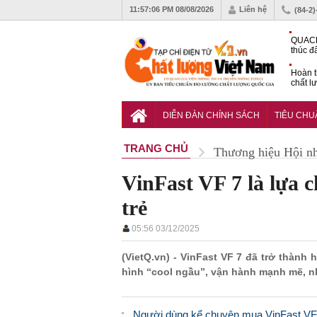
11:57:07 PM
08/08/2026
Liên hệ
(84-2
QUACE
thúc đ
chứng
Hoàn t
chất l
hóa cô
TCVN 
nghiền
DIỄN ĐÀN CHÍNH SÁCH
TIÊU CH
TRANG CHỦ
Thương hiệu Hội n
VinFast VF 7 là lựa c
trẻ
05:56 03/12/2025
(VietQ.vn) - VinFast VF 7 đã trở thành
hình “cool ngầu”, vận hành mạnh mẽ, nh
Người dùng kể chuyện mua VinFast VF 7