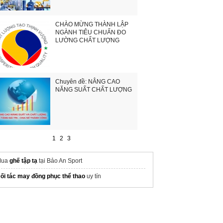
CHÀO MỪNG THÀNH LẬP
NGÀNH TIÊU CHUẨN ĐO
LƯỜNG CHẤT LƯỢNG
Chuyên đề: NÂNG CAO
NĂNG SUẤT CHẤT LƯỢNG
1
2
3
Mua
ghế tập tạ
tại Bảo An Sport
ối tác may đồng phục thể thao
uy tín