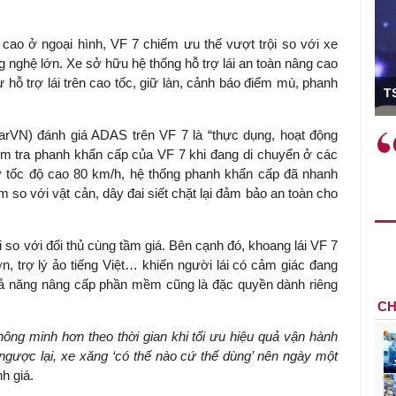
cao ở ngoại hình, VF 7 chiếm ưu thế vượt trội so với xe
nghệ lớn. Xe sở hữu hệ thống hỗ trợ lái an toàn nâng cao
ó Viện trưởng
ư hỗ trợ lái trên cao tốc, giữ làn, cảnh báo điểm mù, phanh
T
VN) đánh giá ADAS trên VF 7 là “thực dụng, hoạt động
ệc phải làm
Việc sử dụng hiệu quả chính
iểm tra phanh khẩn cấp của VF 7 khi đang di chuyển ở các
và trên thực tế
sách tài khóa không chỉ mang ý
ở tốc độ cao 80 km/h, hệ thống phanh khẩn cấp đã nhanh
 hành như tăng
nghĩa hỗ trợ ngắn hạn mà còn
so với vật cản, dây đai siết chặt lại đảm bảo an toàn cho
a học công
đóng vai trò tạo nền tảng cho
 các cơ chế
tăng trưởng bền vững dài hạn.
i mới sáng tạo,
rội so với đối thủ cùng tầm giá. Bên cạnh đó, khoang lái VF 7
lớn, trợ lý ảo tiếng Việt… khiến người lái có cảm giác đang
hả năng nâng cấp phần mềm cũng là đặc quyền dành riêng
CH
hông minh hơn theo thời gian khi tối ưu hiệu quả vận hành
 ngược lại, xe xăng
‘
có thế nào cứ thế dùng
’
nên ngày một
h giá.