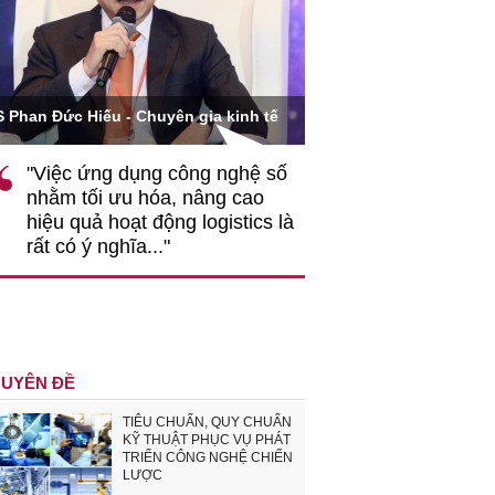
Ông Hoàng Quang Phòn
S Phan Đức Hiếu - Chuyên gia kinh tế
VCCI
"Việc ứng dụng công nghệ số
""Theo tôi, cần 
nhằm tối ưu hóa, nâng cao
gốc rễ về nhận
hiệu quả hoạt động logistics là
nghiệp cần coi
rất có ý nghĩa..."
động hài hoà là
triển..."
UYÊN ĐỀ
TIÊU CHUẨN, QUY CHUẨN
KỸ THUẬT PHỤC VỤ PHÁT
TRIỂN CÔNG NGHỆ CHIẾN
LƯỢC