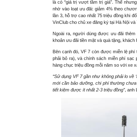
là có “giá trị vượt tầm trị giá”. Thế n
nhờ vào loạt ưu đãi: giảm 4% theo chương
lần 3, hỗ trợ cao nhất 75 triệu đồng khi 
VinClub cho chủ xe đăng ký tại Hà Nội và
Ngoài ra, người dùng được ưu đãi thêm 
khoản ưu đãi tiền mặt và quà tặng, khách h
Bên cạnh đó, VF 7 còn được miễn lệ phí 
phải bỏ ra), và chính sách miễn phí sạc p
hàng chục triệu đồng mỗi năm so với xe x
“Sử dụng
VF 7
gần như không phải lo về
‘
mới cần bảo dưỡng
, chi phí thường
chưa 
tiết kiệm được
ít nhất 2-3
triệu đồng”
, anh