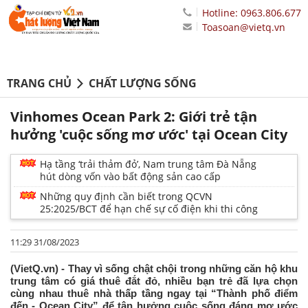
Hotline: 0963.806.677
Toasoan@vietq.vn
TRANG CHỦ
CHẤT LƯỢNG SỐNG
Vinhomes Ocean Park 2: Giới trẻ tận
hưởng 'cuộc sống mơ ước' tại Ocean City
Hạ tầng ‘trải thảm đỏ’, Nam trung tâm Đà Nẵng
hút dòng vốn vào bất động sản cao cấp
Những quy định cần biết trong QCVN
25:2025/BCT để hạn chế sự cố điện khi thi công
11:29 31/08/2023
(VietQ.vn) - Thay vì sống chật chội trong những căn hộ khu
trung tâm có giá thuê đắt đỏ, nhiều bạn trẻ đã lựa chọn
cùng nhau thuê nhà thấp tầng ngay tại “Thành phố điểm
đến - Ocean City” để tận hưởng cuộc sống đáng mơ ước