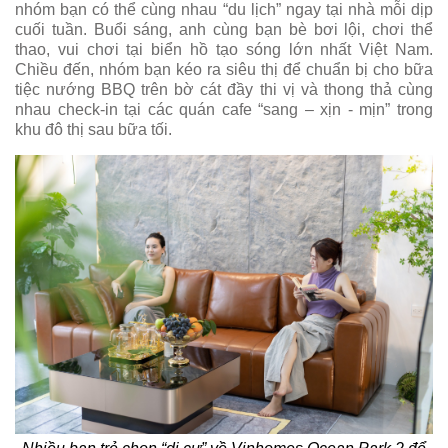
nhóm bạn có thể cùng nhau “du lịch” ngay tại nhà mỗi dịp
cuối tuần. Buổi sáng, anh cùng bạn bè bơi lội, chơi thể
thao, vui chơi tại biển hồ tạo sóng lớn nhất Việt Nam.
Chiều đến, nhóm bạn kéo ra siêu thị để chuẩn bị cho bữa
tiệc nướng BBQ trên bờ cát đầy thi vị và thong thả cùng
nhau check-in tại các quán cafe “sang – xịn - mịn” trong
khu đô thị sau bữa tối.