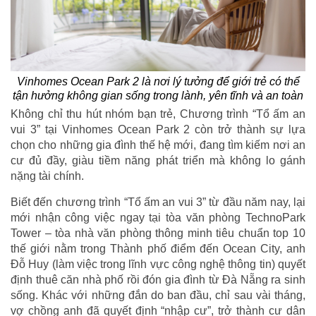
Vinhomes Ocean Park 2 là nơi lý tưởng để giới trẻ có thể
tận hưởng không gian sống trong lành, yên tĩnh và an toàn
Không chỉ thu hút nhóm bạn trẻ, Chương trình “Tổ ấm an
vui 3” tại Vinhomes Ocean Park 2 còn trở thành sự lựa
chọn cho những gia đình thế hệ mới, đang tìm kiếm nơi an
cư đủ đầy, giàu tiềm năng phát triển mà không lo gánh
nặng tài chính.
Biết đến chương trình “Tổ ấm an vui 3” từ đầu năm nay, lại
mới nhận công việc ngay tại tòa văn phòng TechnoPark
Tower – tòa nhà văn phòng thông minh tiêu chuẩn top 10
thế giới nằm trong Thành phố điểm đến Ocean City, anh
Đỗ Huy (làm việc trong lĩnh vực công nghệ thông tin) quyết
định thuê căn nhà phố rồi đón gia đình từ Đà Nẵng ra sinh
sống. Khác với những đắn do ban đầu, chỉ sau vài tháng,
vợ chồng anh đã quyết định “nhập cư”, trở thành cư dân