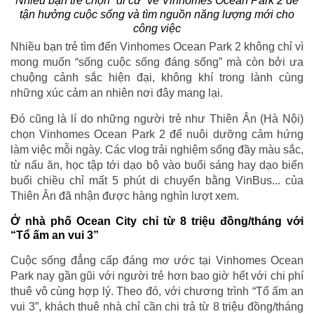
Nhiều bạn trẻ chọn “di cư” về Vinhomes Ocean Park 2 để
tận hưởng cuộc sống và tìm nguồn năng lượng mới cho
công việc
Nhiều bạn trẻ tìm đến Vinhomes Ocean Park 2 không chỉ vì
mong muốn “sống cuộc sống đáng sống” mà còn bởi ưa
chuộng cảnh sắc hiện đại, không khí trong lành cùng
những xúc cảm an nhiên nơi đây mang lại.
Đó cũng là lí do những người trẻ như Thiên Ân (Hà Nội)
chọn Vinhomes Ocean Park 2 để nuôi dưỡng cảm hứng
làm việc mỗi ngày. Các vlog trải nghiệm sống đầy màu sắc,
từ nấu ăn, học tập tới dạo bộ vào buổi sáng hay dạo biển
buổi chiều chỉ mất 5 phút di chuyển bằng VinBus... của
Thiên Ân đã nhận được hàng nghìn lượt xem.
Ở nhà phố Ocean City chỉ từ 8 triệu đồng/tháng với
“Tổ ấm an vui 3”
Cuộc sống đẳng cấp đáng mơ ước tại Vinhomes Ocean
Park nay gần gũi với người trẻ hơn bao giờ hết với chi phí
thuê vô cùng hợp lý. Theo đó, với chương trình “Tổ ấm an
vui 3”, khách thuê nhà chỉ cần chi trả từ 8 triệu đồng/tháng