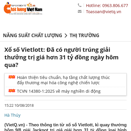
Hotline: 0963.806.677
Toasoan@vietq.vn
NĂNG SUẤT CHẤT LƯỢNG
THỊ TRƯỜNG
Xổ số Vietlott: Đã có người trúng giải
thưởng trị giá hơn 31 tỷ đồng ngày hôm
qua?
Hoàn thiện tiêu chuẩn, hạ tầng chất lượng thúc
đẩy thương mại hóa công nghệ chiến lược
TCVN 14380-1:2025 về máy nghiền di động
15:22 10/08/2018
Hà Thúy
(VietQ.vn) - Theo thông tin từ xổ số Vietlott, kì quay thưởng
hôm 9/8 giải Jackpot trị giá giải hơn 31 tỷ đồng loại hình