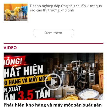
Doanh nghiệp đáp ứng tiêu chuẩn vượt qua
rào cản thị trường khó tính
Xem thêm
VIDEO
Phát hiện kho hàng và máy móc sản xuất gần