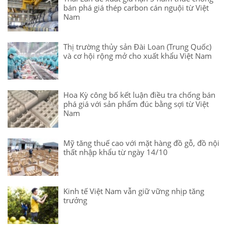
bán phá giá thép carbon cán nguội từ Việt
Nam
Thị trường thủy sản Đài Loan (Trung Quốc)
và cơ hội rộng mở cho xuất khẩu Việt Nam
Hoa Kỳ công bố kết luận điều tra chống bán
phá giá với sản phẩm đúc bằng sợi từ Việt
Nam
Mỹ tăng thuế cao với mặt hàng đồ gỗ, đồ nội
thất nhập khẩu từ ngày 14/10
Kinh tế Việt Nam vẫn giữ vững nhịp tăng
trưởng