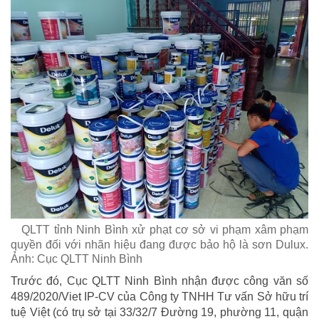
QLTT tỉnh Ninh Bình xử phạt cơ sở vi phạm xâm phạm
quyền đối với nhãn hiệu đang được bảo hộ là sơn Dulux.
Ảnh: Cục QLTT Ninh Bình
Trước đó, Cục QLTT Ninh Bình nhận được công văn số
489/2020/Viet IP-CV của Công ty TNHH Tư vấn Sở hữu trí
tuệ Việt (có trụ sở tại 33/32/7 Đường 19, phường 11, quận