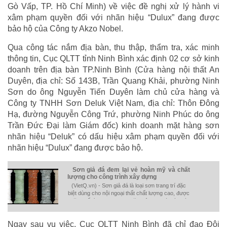
Gò Vấp, TP. Hồ Chí Minh) về việc đề nghị xử lý hành vi
xâm phạm quyền đối với nhãn hiệu “Dulux” đang được
bảo hộ của Công ty Akzo Nobel.
Qua công tác nắm địa bàn, thu thập, thẩm tra, xác minh
thông tin, Cục QLTT tỉnh Ninh Bình xác định 02 cơ sở kinh
doanh trên địa bàn TP.Ninh Bình (Cửa hàng nội thất An
Duyên, địa chỉ: Số 143B, Trần Quang Khải, phường Ninh
Sơn do ông Nguyễn Tiến Duyên làm chủ cửa hàng và
Công ty TNHH Sơn Deluk Việt Nam, địa chỉ: Thôn Đông
Hạ, đường Nguyễn Công Trứ, phường Ninh Phúc do ông
Trần Đức Đại làm Giám đốc) kinh doanh mặt hàng sơn
nhãn hiệu “Deluk” có dấu hiệu xâm phạm quyền đối với
nhãn hiệu “Dulux” đang được bảo hộ.
Sơn giả đá đem lại vẻ hoàn mỹ và chất
lượng cho công trình xây dựng
(VietQ.vn) - Sơn giả đá là loại sơn trang trí đặc
biệt dùng cho nội ngoại thất chất lượng cao, được
đặc chế từ nhựa Acrylic đặc biệt, hạt đá màu và
các phụ gia đặc biệt.
Ngay sau vụ việc, Cục QLTT Ninh Bình đã chỉ đạo Đội