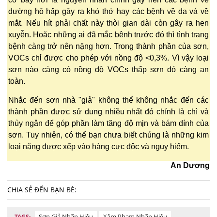
đường hô hấp gây ra khó thở hay các bệnh về da và về
mắt. Nếu hít phải chất này thòi gian dài còn gây ra hen
xuyễn. Hoặc những ai đã mắc bệnh trước đó thì tình trạng
bệnh càng trở nên nặng hơn. Trong thành phần của sơn,
VOCs chỉ được cho phép với nồng độ <0,3%. Vì vậy loại
sơn nào càng có nồng độ VOCs thấp sơn đó càng an
toàn.
Nhắc đến sơn nhà "giả" không thể không nhắc đến các
thành phần được sử dụng nhiều nhất đó chính là chì và
thủy ngân để góp phần làm tăng độ mịn và bám dính của
sơn. Tuy nhiên, có thể bạn chưa biết chúng là những kim
loại nặng được xếp vào hàng cực độc và nguy hiểm.
An Dương
CHIA SẺ ĐẾN BẠN BÈ:
Sơn Giả Nhãn Hiệu
Xâm Phạm Nhãn Hiệu
TAGS: