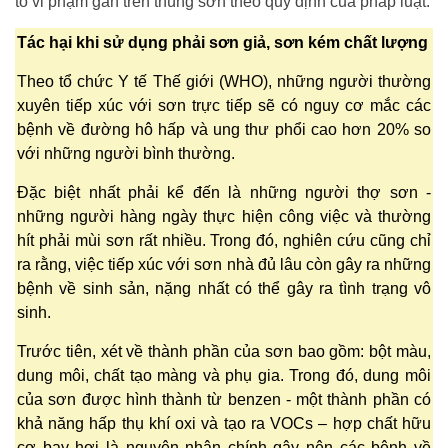
tố vi phạm gắn trên thùng sơn theo quy định của pháp luật.
Tác hại khi sử dụng phải sơn giả, sơn kém chất lượng
Theo tổ chức Y tế Thế giới (WHO), những người thường
xuyên tiếp xúc với sơn trực tiếp sẽ có nguy cơ mắc các
bệnh về đường hô hấp và ung thư phổi cao hơn 20% so
với những người bình thường.
Đặc biệt nhất phải kể đến là những người thợ sơn -
những người hàng ngày thực hiện công việc và thường
hít phải mùi sơn rất nhiều. Trong đó, nghiên cứu cũng chỉ
ra rằng, việc tiếp xúc với sơn nhà đủ lâu còn gây ra những
bệnh về sinh sản, nặng nhất có thể gây ra tình trạng vô
sinh.
Trước tiên, xét về thành phần của sơn bao gồm: bột màu,
dung môi, chất tạo màng và phụ gia. Trong đó, dung môi
của sơn được hình thành từ benzen - một thành phần có
khả năng hấp thụ khí oxi và tạo ra VOCs – hợp chất hữu
cơ bay hơi là nguyên nhân chính gây nên các bệnh về