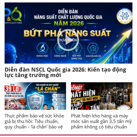
Diễn đàn NSCL Quốc gia 2026: Kiến tạo động
lực tăng trưởng mới
Thực phẩm bảo vệ sức khỏe
Phát hiện kho hàng và máy
giả bị thu hồi: Tiêu chuẩn,
móc sản xuất gần 3,5 tấn mỹ
quy chuẩn - 'lá chắn' bảo vệ
phẩm không có tiêu chuẩn
người tiêu dùng