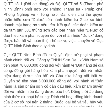
QLTT số 1 (Đội cơ động) và Đội QLTT số 5 (Thành phố
Ninh Bình) phối hợp với Phòng Thanh tra - Pháp chế,
Phòng Nghiệp vụ - Tổng hợp, Đại diện chủ thể quyền
nhãn hiệu sơn “Dulux” tiến hành kiểm tra 2 cơ sở kinh
doanh mặt hàng sơn nêu trên. Kết quả, các đoàn kiểm tra
đã tạm giữ 381 thùng sơn các loại nhãn hiệu “Deluk” có
dấu hiệu xâm phạm quyền đối với nhãn hiệu “Dulux” đang
được bảo hộ và hoàn thiện hồ sơ vụ việc, chuyển về Cục
QLTT Ninh Bình theo quy định.
Cục QLTT Ninh Bình đã ra Quyết định xử phạt vi phạm
hành chính đối với Công ty TNHH Sơn Deluk Việt Nam số
tiền phạt 78.000.000 đồng đối với hành vi “Đặt hàng để gia
công, đóng gói hàng hóa xâm phạm quyền đối với nhãn
hiệu đang được bảo hộ” và Chủ cửa hàng nội thất An
Duyên số tiền phạt 3.000.000 đồng đối với hành vi “Bán
hàng là sản phẩm sơn có gắn dấu hiệu xâm phạm quyền
đối với nhãn hiệu đang được bảo hộ”. Đồng thời áp dụng
hình thức xử phạt bổ sung: Đình chỉ hoạt động kinh doanh
của 2 cơ sở nói trên 2 tháng. Buộc loại bỏ và tiêu hủy yếu