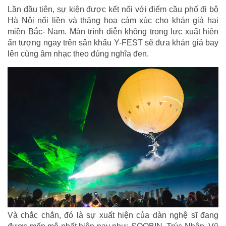
Lần đầu tiên, sự kiện được kết nối với điểm cầu phố đi bộ
Hà Nội nối liền và thăng hoa cảm xúc cho khán giả hai
miền Bắc- Nam. Màn trình diễn không trọng lực xuất hiện
ấn tượng ngay trên sân khấu Y-FEST sẽ đưa khán giả bay
lên cùng âm nhạc theo đúng nghĩa đen.
Và chắc chắn, đó là sự xuất hiện của dàn nghệ sĩ đang