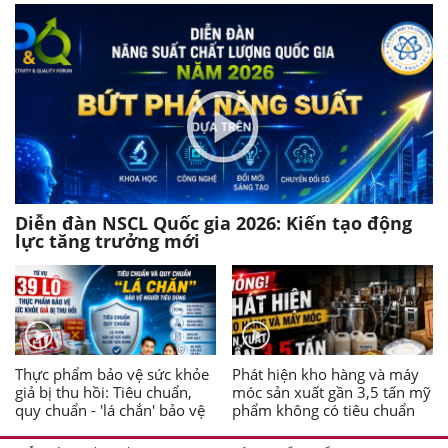
Diễn đàn NSCL Quốc gia 2026: Kiến tạo động
lực tăng trưởng mới
Thực phẩm bảo vệ sức khỏe
Phát hiện kho hàng và máy
giả bị thu hồi: Tiêu chuẩn,
móc sản xuất gần 3,5 tấn mỹ
quy chuẩn - 'lá chắn' bảo vệ
phẩm không có tiêu chuẩn
người tiêu dùng