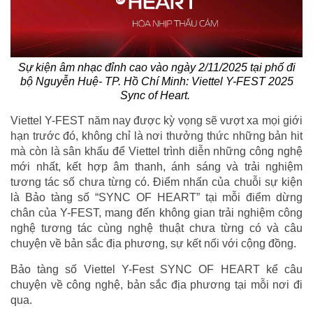
Sự kiện âm nhạc đỉnh cao vào ngày 2/11/2025 tại phố đi
bộ Nguyễn Huệ- TP. Hồ Chí Minh: Viettel Y-FEST 2025
Sync of Heart.
Viettel Y-FEST năm nay được kỳ vọng sẽ vượt xa mọi giới
hạn trước đó, không chỉ là nơi thưởng thức những bản hit
mà còn là sân khấu để Viettel trình diễn những công nghệ
mới nhất, kết hợp âm thanh, ánh sáng và trải nghiệm
tương tác số chưa từng có. Điểm nhấn của chuỗi sự kiện
là Bảo tàng số “SYNC OF HEART” tại mỗi điểm dừng
chân của Y-FEST, mang đến không gian trải nghiệm công
nghệ tương tác cùng nghệ thuật chưa từng có và câu
chuyện về bản sắc địa phương, sự kết nối với cộng đồng.
Bảo tàng số Viettel Y-Fest SYNC OF HEART kể câu
chuyện về công nghệ, bản sắc địa phương tại mỗi nơi đi
qua.