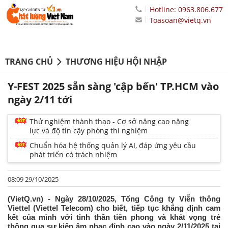
Hotline: 0963.806.677
Toasoan@vietq.vn
TRANG CHỦ
THƯƠNG HIỆU HỘI NHẬP
Y-FEST 2025 sẵn sàng 'cập bến' TP.HCM vào
ngày 2/11 tới
Thử nghiệm thành thạo - Cơ sở nâng cao năng
lực và độ tin cậy phòng thí nghiệm
Chuẩn hóa hệ thống quản lý AI, đáp ứng yêu cầu
phát triển có trách nhiệm
08:09 29/10/2025
(VietQ.vn) - Ngày 28/10/2025, Tổng Công ty Viễn thông
Viettel (Viettel Telecom) cho biết, tiếp tục khẳng định cam
kết của mình với tinh thần tiên phong và khát vọng trẻ
thông qua sự kiện âm nhạc đỉnh cao vào ngày 2/11/2025 tại