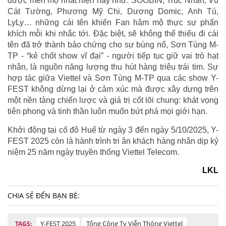
được mến mộ nhất hiện nay như: SOOBIN, Trúc Nhân, Vũ
Cát Tường, Phương Mỹ Chi, Dương Domic, Anh Tú,
LyLy… những cái tên khiến Fan hâm mộ thực sự phấn
khích mỗi khi nhắc tới. Đặc biệt, sẽ không thể thiếu đi cái
tên đã trở thành bảo chứng cho sự bùng nổ, Sơn Tùng M-
TP - “kẻ chốt show vĩ đại” - người tiếp tục giữ vai trò hạt
nhân, là nguồn năng lượng thu hút hàng triệu trái tim. Sự
hợp tác giữa Viettel và Sơn Tùng M-TP qua các show Y-
FEST không dừng lại ở cảm xúc mà được xây dựng trên
một nền tảng chiến lược và giá trị cốt lõi chung: khát vọng
tiên phong và tinh thần luôn muốn bứt phá mọi giới hạn.
Khởi động tại cố đô Huế từ ngày 3 đến ngày 5/10/2025, Y-
FEST 2025 còn là hành trình tri ân khách hàng nhân dịp kỷ
niệm 25 năm ngày truyền thống Viettel Telecom.
LKL
CHIA SẺ ĐẾN BẠN BÈ:
Y-FEST 2025
Tổng Công Ty Viễn Thông Viettel
TAGS: