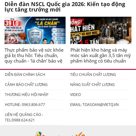
Diễn đàn NSCL Quốc gia 2026: Kiến tạo động
lực tăng trưởng mới
Thực phẩm bảo vệ sức khỏe
Phát hiện kho hàng và máy
giả bị thu hồi: Tiêu chuẩn,
móc sản xuất gần 3,5 tấn mỹ
quy chuẩn - 'lá chắn' bảo vệ
phẩm không có tiêu chuẩn
người tiêu dùng
DIỄN ĐÀN CHÍNH SÁCH
TIÊU CHUẨN CHẤT LƯỢNG
CẢNH BÁO CHẤT LƯỢNG
NĂNG SUẤT CHẤT LƯỢNG
THƯƠNG HIỆU HỘI NHẬP
VIDEO
HOTLINE: 0963.806.677
EMAIL:
TOASOAN@VIETQ.VN
LIÊN HỆ QUẢNG CÁO :
TEL:0988.624.621