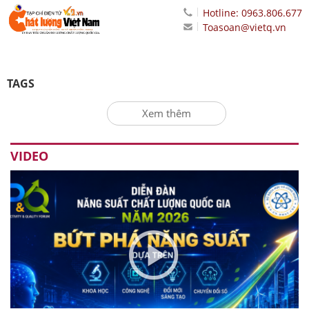
Hotline: 0963.806.677
Toasoan@vietq.vn
TAGS
Xem thêm
VIDEO