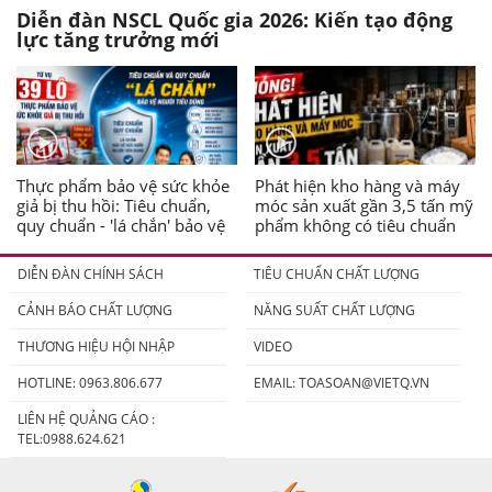
Diễn đàn NSCL Quốc gia 2026: Kiến tạo động
lực tăng trưởng mới
Thực phẩm bảo vệ sức khỏe
Phát hiện kho hàng và máy
giả bị thu hồi: Tiêu chuẩn,
móc sản xuất gần 3,5 tấn mỹ
quy chuẩn - 'lá chắn' bảo vệ
phẩm không có tiêu chuẩn
người tiêu dùng
DIỄN ĐÀN CHÍNH SÁCH
TIÊU CHUẨN CHẤT LƯỢNG
CẢNH BÁO CHẤT LƯỢNG
NĂNG SUẤT CHẤT LƯỢNG
THƯƠNG HIỆU HỘI NHẬP
VIDEO
HOTLINE: 0963.806.677
EMAIL:
TOASOAN@VIETQ.VN
LIÊN HỆ QUẢNG CÁO :
TEL:0988.624.621