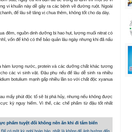
ng vi khuẩn này dễ gây ra các bệnh về đường ruột. Ngoài
anh, để lâu sẽ tăng vị chua thêm, không tốt cho dạ dày.
a đêm, nguồn dinh dưỡng bị hao hụt, lượng muối nitrat có
nhĩ, vốn để khô có thể bảo quản lâu ngày nhưng khi đã nấu
 hàm lượng nước, protein và các dưỡng chất khác tương
cho các vi sinh vật. Đậu phụ nếu để lâu dễ sinh ra nhiều
idium botulium mạnh gấp nhiều lần so với chất độc xyanua
 sau mấy phút độc tố sẽ bị phá hủy, nhưng nếu không được
cực kỳ nguy hiểm. Vì thế, các chế phẩm từ đậu tốt nhất
c phẩm tuyệt đối không nên ăn khi đi tắm biển
 - Để có một kỳ nghỉ hoàn hảo, nhất là không để ảnh hưởng đến