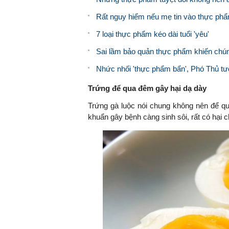
Rất nguy hiểm nếu mẹ tin vào thực phẩ
7 loại thực phẩm kéo dài tuổi 'yêu'
Sai lầm bảo quản thực phẩm khiến chúng
Nhức nhối 'thực phẩm bẩn', Phó Thủ tư
Trứng để qua đêm gây hại dạ dày
Trứng gà luộc nói chung không nên để qua
khuẩn gây bệnh càng sinh sôi, rất có hại 