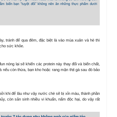
tắm biển bạn “tuyệt đối” không nên ăn những thực phẩm dưới
, tránh để qua đêm, đặc biệt là vào mùa xuân và hè thì
 cho sức khỏe.
un nóng lại sẽ khiến các protein này thay đổi và biến chất,
là nếu còn thừa, bạn kho hoặc rang mặn thịt gà sau đó bảo
i khi để lâu như vậy nước chè sẽ bị xỉn màu, thành phần
ủy, còn sản sinh nhiều vi khuẩn, nấm độc hại, do vậy rất
 trước 7 tác dụng phụ không ngờ của giấm táo