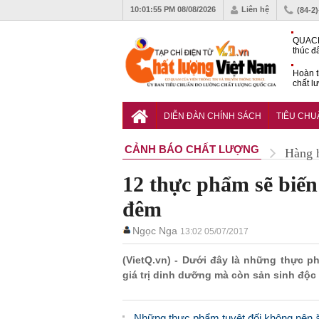
10:01:56 PM
08/08/2026
Liên hệ
(84-2
QUACE
thúc đ
chứng
Hoàn t
chất l
hóa cô
TCVN 
nghiền
DIỄN ĐÀN CHÍNH SÁCH
TIÊU CH
CẢNH BÁO CHẤT LƯỢNG
Hàng 
12 thực phẩm sẽ biến
đêm
Ngọc Nga
13:02 05/07/2017
(VietQ.vn) - Dưới đây là những thực 
giá trị dinh dưỡng mà còn sản sinh độc
Những thực phẩm tuyệt đối không nên ăn