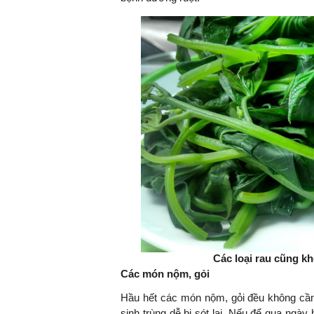
TS. Nguyễn Đức Độ - Ph
Viện Kinh tế Tài chính
"Có rất nhiều vi
ngay từ bây giờ 
đang được tiến
đầu tư cho kho
nghệ; ban hành
khuyến khích đổ
khởi nghiệp..."
Các loại rau cũng k
Các món nộm, gỏi
Hầu hết các món nộm, gỏi đều không cần 
sinh trùng dễ bị sót lại. Nếu để qua ngày