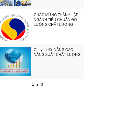
CHÀO MỪNG THÀNH LẬP
NGÀNH TIÊU CHUẨN ĐO
LƯỜNG CHẤT LƯỢNG
Chuyên đề: NÂNG CAO
NĂNG SUẤT CHẤT LƯỢNG
1
2
3