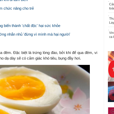
Cả
m chức năng cho trẻ
toà
Thu
Lay
 biến thành 'chất độc' hại sức khỏe
Vin
ớng nhắn nhủ 'đừng vì mình mà hại người'
ca 
 đêm. Đặc biệt là trứng lòng đào, bởi khi để qua đêm, vi
cho dạ dày sẽ có cảm giác khó tiêu, bụng đầy hơi.