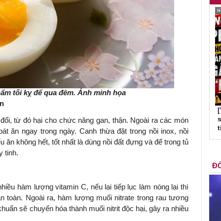
hẩm tối kỵ để qua đêm. Ảnh minh họa
ận
s
đổi, từ đó hại cho chức năng gan, thận. Ngoài ra các món
t
át ăn ngay trong ngày. Canh thừa đặt trong nồi inox, nồi
 ăn không hết, tốt nhất là dùng nồi đất đựng và để trong tủ
 tinh.
ĐỐ
hiều hàm lượng vitamin C, nếu lại tiếp lục làm nóng lại thì
 toàn. Ngoài ra, hàm lượng muối nitrate trong rau tương
 khuẩn sẽ chuyển hóa thành muối nitrit độc hại, gây ra nhiều