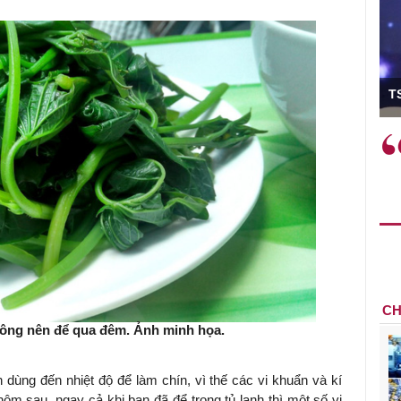
ó Viện trưởng
T
ệc phải làm
Việc sử dụng hiệu quả chính
và trên thực tế
sách tài khóa không chỉ mang ý
 hành như tăng
nghĩa hỗ trợ ngắn hạn mà còn
a học công
đóng vai trò tạo nền tảng cho
 các cơ chế
tăng trưởng bền vững dài hạn.
i mới sáng tạo,
CH
hông nên để qua đêm. Ảnh minh họa.
dùng đến nhiệt độ để làm chín, vì thế các vi khuẩn và kí
 hôm sau, ngay cả khi bạn đã để trong tủ lạnh thì một số vi