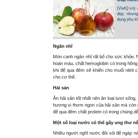
(VietQ.vn) 
đẹp, nhưng
dụng phụ k
Ngân nhĩ
Món canh ngân nhĩ rất bổ cho sức khỏe. Nế
hoàn máu, chất hemoglobin có trong hồng 
khi để qua đêm sẽ khiến cho muối nitrit 
cho cơ thể.
Hải sản
Ăn hải sản tốt nhất nên ăn loại tươi sốn
hương vị thơm ngon của hải sản mà còn d
để qua đêm chất protein có trong chúng dễ
Một số loại nước có thể gây ung thư n
Nhiều người nghĩ nước đôi sôi để ngày nà