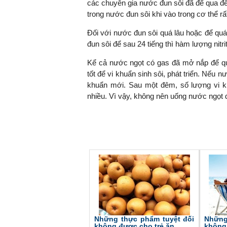
các chuyên gia nước đun sôi đã để qua đêm
trong nước đun sôi khi vào trong cơ thể rấ
Đối với nước đun sôi quá lâu hoặc để quá
đun sôi để sau 24 tiếng thì hàm lượng nitr
Kể cả nước ngọt có gas đã mở nắp để qu
tốt để vi khuẩn sinh sôi, phát triển. Nếu n
khuẩn mới. Sau một đêm, số lượng vi k
nhiều. Vì vậy, không nên uống nước ngọt
Những thực phẩm tuyệt đối
Những
không được cho trẻ ăn
không