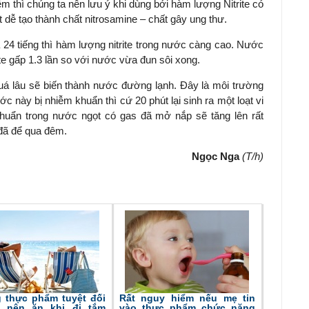
 thì chúng ta nên lưu ý khi dùng bởi hàm lượng Nitrite có
t dễ tạo thành chất nitrosamine – chất gây ung thư.
 24 tiếng thì hàm lượng nitrite trong nước càng cao. Nước
ite gấp 1.3 lần so với nước vừa đun sôi xong.
á lâu sẽ biến thành nước đường lạnh. Đây là môi trường
ước này bị nhiễm khuẩn thì cứ 20 phút lại sinh ra một loạt vi
huẩn trong nước ngọt có gas đã mở nắp sẽ tăng lên rất
 đã để qua đêm.
Ngọc Nga
(T/h)
 thực phẩm tuyệt đối
Rất nguy hiểm nếu mẹ tin
 nên ăn khi đi tắm
vào thực phẩm chức năng