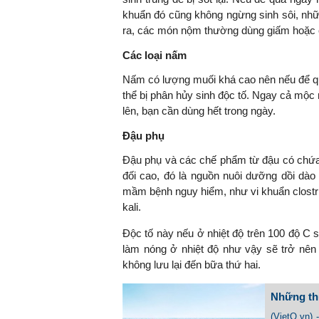
khuẩn đó cũng không ngừng sinh sôi, nhữ
ra, các món nộm thường dùng giấm hoặc ch
Các loại nấm
Nấm có lượng muối khá cao nên nếu để qu
thể bị phân hủy sinh độc tố. Ngay cả mộc 
lên, bạn cần dùng hết trong ngày.
Đậu phụ
Đậu phụ và các chế phẩm từ đậu có chứa
đối cao, đó là nguồn nuôi dưỡng dồi dào 
mầm bệnh nguy hiểm, như vi khuẩn clostr
kali.
Độc tố này nếu ở nhiệt độ trên 100 độ C
làm nóng ở nhiệt độ như vậy sẽ trở nên 
không lưu lại đến bữa thứ hai.
Những thự
(VietQ.vn)