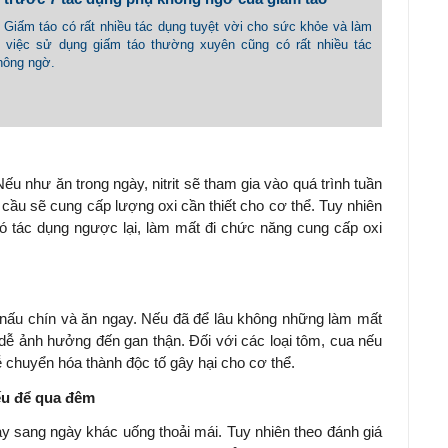
- Giấm táo có rất nhiều tác dụng tuyệt vời cho sức khỏe và làm
 việc sử dụng giấm táo thường xuyên cũng có rất nhiều tác
hông ngờ.
u như ăn trong ngày, nitrit sẽ tham gia vào quá trình tuần
cầu sẽ cung cấp lượng oxi cần thiết cho cơ thể. Tuy nhiên
có tác dụng ngược lại, làm mất đi chức năng cung cấp oxi
g, nấu chín và ăn ngay. Nếu đã để lâu không những làm mất
ễ ảnh hưởng đến gan thận. Đối với các loại tôm, cua nếu
 chuyển hóa thành độc tố gây hại cho cơ thể.
ếu để qua đêm
y sang ngày khác uống thoải mái. Tuy nhiên theo đánh giá