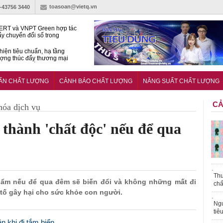
toasoan@vietq.vn
)-43756 3440
RT và VNPT Green hợp tác
ẩy chuyển đổi số trong
 nhận nông nghiệp
hiện tiêu chuẩn, hạ tầng
ượng thúc đẩy thương mại
ng nghệ chiến lược
14380-1:2025 về máy
 di động
UẨN CHẤT LƯỢNG
CẢNH BÁO CHẤT LƯỢNG
NĂNG SUẤT CHẤT LƯỢNG
CẢ
hóa dịch vụ
 thành 'chất độc' nếu để qua
Thu
phẩm nếu để qua đêm sẽ biến đổi và không những mất đi
chấ
 tố gây hại cho sức khỏe con người.
Ngư
tiê
 khi đi tắm biển