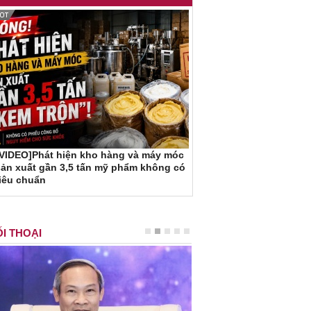
[VIDEO]Phát hiện kho hàng và máy móc
ản xuất gần 3,5 tấn mỹ phẩm không có
iêu chuẩn
I THOẠI