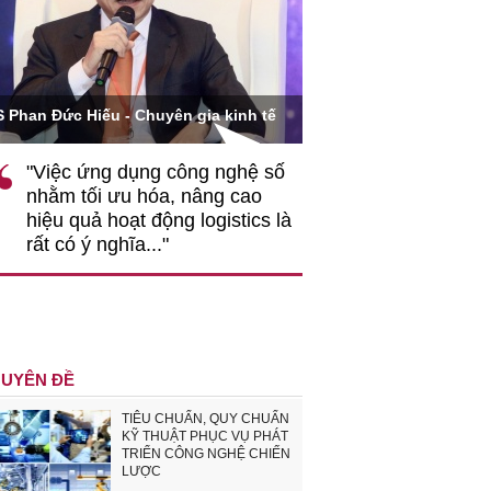
Ông Hoàng Quang Phòn
S Phan Đức Hiếu - Chuyên gia kinh tế
VCCI
"Việc ứng dụng công nghệ số
""Theo tôi, cần 
nhằm tối ưu hóa, nâng cao
gốc rễ về nhận
hiệu quả hoạt động logistics là
nghiệp cần coi
rất có ý nghĩa..."
động hài hoà là
triển..."
UYÊN ĐỀ
TIÊU CHUẨN, QUY CHUẨN
KỸ THUẬT PHỤC VỤ PHÁT
TRIỂN CÔNG NGHỆ CHIẾN
LƯỢC