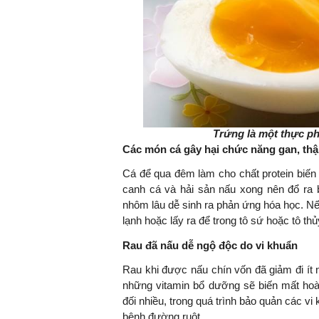
Trứng là một thực p
Các món cá gây hại chức năng gan, th
Cá để qua đêm làm cho chất protein biến 
canh cá và hải sản nấu xong nên đổ ra b
nhôm lâu dễ sinh ra phản ứng hóa học. Nếu
lạnh hoặc lấy ra để trong tô sứ hoặc tô thủy
Rau đã nấu dễ ngộ độc do vi khuẩn
Rau khi được nấu chín vốn đã giảm đi ít n
những vitamin bổ dưỡng sẽ biến mất hoàn
đối nhiều, trong quá trình bảo quản các vi
bệnh đường ruột.