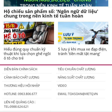
Hộ chiếu sản phẩm số: 'Ngôn ngữ dữ liệu'
chung trong nền kinh tế tuần hoàn
Hiểu đúng quy chuẩn kỹ
5 lưu ý khi mua xe đạp điện,
thuật khi lựa chọn ghế ngồi
tránh 'tiền mất tật mang'
ô tô cho trẻ
DIỄN ĐÀN CHÍNH SÁCH
TIÊU CHUẨN CHẤT LƯỢNG
CẢNH BÁO CHẤT LƯỢNG
NĂNG SUẤT CHẤT LƯỢNG
THƯƠNG HIỆU HỘI NHẬP
VIDEO
HOTLINE: 0963.806.677
EMAIL:
TOASOAN@VIETQ.VN
LIÊN HỆ QUẢNG CÁO :
TEL:0988.624.621