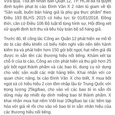
Vừa qua, Tòa án Nhân dân Quận 12, TP. HCM đã ra quyết
định tuyên phạt bị cáo Đinh Văn X 2 năm tù giam về tội
“Sản xuất, buôn bán hàng giả là phụ gia thực phẩm” theo
Điều 193 BLHS 2015 có hiệu lực từ 01/01/2018. Đồng
thời, căn cứ Điều 106 Bộ luật tố tùng hình sự, Hội đồng xét
xử quyết định tịch thu và tiêu hủy toàn bộ số hàng giả.
Trước đó, tổ công tác Công an Quận 12 phát hiện xe mô tô
do bị cáo điều khiển có biểu hiện nghi vấn nên tiến hành
kiểm tra và phát hiện hơn 150 gói bột ngọt, hạt nêm giả đã
được in sẵn tên các thương hiệu nổi tiếng. Khám xét tại
chỗ ở của bị cáo, Công an còn phát hiện và thu giữ hơn 25
gói bột ngọt thành phẩm và các bao bì, dụng cụ sử dụng
cho việc sản xuất các mặt hàng trên. Khai nhận với cơ
quan chức năng, bị cáo Đinh Văn X cho biết, X mua bột
ngọt xá có hiệu hiệu 2 con tôm nhập lậu từ Trung Quốc với
trọng lượng 25kg/bao, cho vào vỏ các bao bì in sẵn rồi
dùng máy ép nhiệt ép dính miệng bao bì thành phẩm. X
khai nhận mua hạt nêm Việt loại 10kg/bao tại các tiệm tạp
hóa với giá rẻ rồi cho vào vỏ bao bì in sẵn nhãn hiệu của
các thương hiệu nổi tiếng.