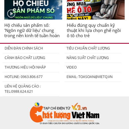
Hộ chiếu sản phẩm số:
Hiểu đúng quy chuẩn kỹ
'Ngôn ngữ dữ liệu' chung
thuật khi lựa chọn ghế ngồi
trong nền kinh tế tuần hoàn
ô tô cho trẻ
DIỄN ĐÀN CHÍNH SÁCH
TIÊU CHUẨN CHẤT LƯỢNG
CẢNH BÁO CHẤT LƯỢNG
NĂNG SUẤT CHẤT LƯỢNG
THƯƠNG HIỆU HỘI NHẬP
VIDEO
HOTLINE: 0963.806.677
EMAIL:
TOASOAN@VIETQ.VN
LIÊN HỆ QUẢNG CÁO :
TEL:0988.624.621