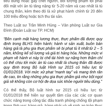
tiêu dùng hoặc gây chết người, đối tượng phạm tội phải
đối mặt với án tù tăng nặng từ 5-20 năm và cao nhất là tù
chung thân, kèm theo đó là xử phạt hành chính từ 20 đến
100 triệu đồng hoặc tịch thu tài sản.
Theo Luật sư Trần Minh Hùng – Văn phòng Luật sư Gia
Đình (Đoàn Luật sư TP. HCM)
“Bên cạnh mặt hàng lương thực, thực phẩm đã được quy
định trong BLHS hiện hành; hành vi sản xuất, buôn bán
hàng giả là phụ gia thực phẩm sẽ bị phạt tù ít nhất từ 2 – 5
năm, không kể số lượng và giá trị hàng hóa. Những mức vi
phạm về hành vi này bị chế tài hình sự nặng hơn thậm chí
có thể chịu tới mức án tù cao nhất là chung thân đã được
quy định trong Bộ luật Hình sự 2015 có hiệu lực từ
01/01/2018. Với mức xử phạt “mạnh tay” và mang tính răn
đe cao, tin rằng những phụ gia thực phẩm giả như bột ngọt
giả sẽ không còn cơ hội đe dọa sức khỏe người tiêu dùng.”
Có thể thấy, Bộ luật hình sự 2015 có hiệu lực từ
01/01/2018 thể hiện sự quyết tâm của các các cơ quan
chức năng trong công tác đấu tranh phòng chống tội phạm
trong lĩnh vực hàng giả, hàng nhái và vệ sinh an toàn thực