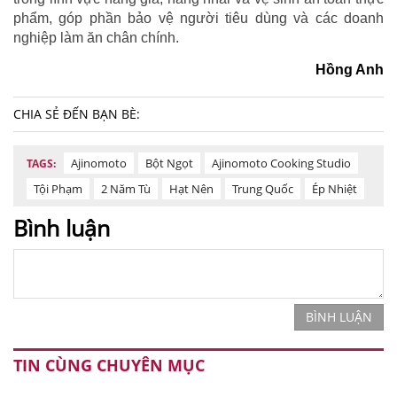
phẩm, góp phần bảo vệ người tiêu dùng và các doanh
nghiệp làm ăn chân chính.
Hồng Anh
CHIA SẺ ĐẾN BẠN BÈ:
Ajinomoto
Bột Ngọt
Ajinomoto Cooking Studio
TAGS:
Tội Phạm
2 Năm Tù
Hạt Nên
Trung Quốc
Ép Nhiệt
Bình luận
BÌNH LUẬN
TIN CÙNG CHUYÊN MỤC