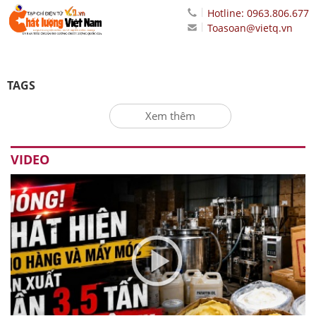
Hotline: 0963.806.677
Toasoan@vietq.vn
TAGS
Xem thêm
VIDEO