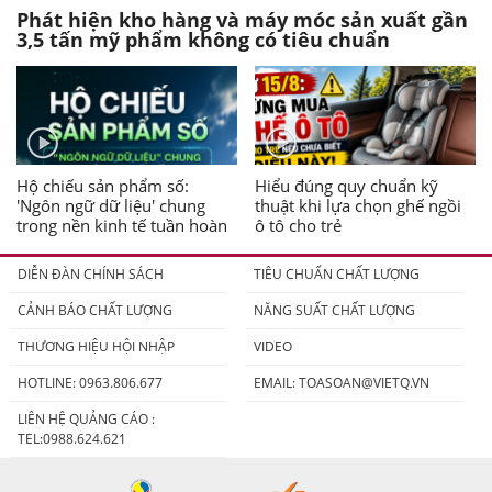
Phát hiện kho hàng và máy móc sản xuất gần
3,5 tấn mỹ phẩm không có tiêu chuẩn
Hộ chiếu sản phẩm số:
Hiểu đúng quy chuẩn kỹ
'Ngôn ngữ dữ liệu' chung
thuật khi lựa chọn ghế ngồi
trong nền kinh tế tuần hoàn
ô tô cho trẻ
DIỄN ĐÀN CHÍNH SÁCH
TIÊU CHUẨN CHẤT LƯỢNG
CẢNH BÁO CHẤT LƯỢNG
NĂNG SUẤT CHẤT LƯỢNG
THƯƠNG HIỆU HỘI NHẬP
VIDEO
HOTLINE: 0963.806.677
EMAIL:
TOASOAN@VIETQ.VN
LIÊN HỆ QUẢNG CÁO :
TEL:0988.624.621