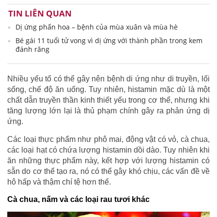
TIN LIÊN QUAN
Dị ứng phấn hoa – bệnh của mùa xuân và mùa hè
Bé gái 11 tuổi tử vong vì dị ứng với thành phần trong kem
đánh răng
Nhiều yếu tố có thể gây nên bệnh di ứng như di truyền, lối
sống, chế độ ăn uống. Tuy nhiên, histamin mặc dù là một
chất dẫn truyền thần kinh thiết yếu trong cơ thể, nhưng khi
tăng lượng lớn lại là thủ phạm chính gây ra phản ứng dị
ứng.
Các loại thực phẩm như phô mai, động vật có vỏ, cà chua,
các loại hạt có chứa lượng histamin dồi dào. Tuy nhiên khi
ăn những thực phẩm này, kết hợp với lượng histamin có
sẵn do cơ thể tạo ra, nó có thể gây khó chịu, các vấn đề về
hô hấp và thậm chí tệ hơn thế.
Cà chua, nấm và các loại rau tươi khác