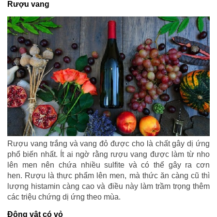
Rượu vang
Rượu vang trắng và vang đỏ được cho là chất gây dị ứng
phổ biến nhất. Ít ai ngờ rằng rượu vang được làm từ nho
lên men nên chứa nhiều sulfite và có thể gây ra cơn
hen. Rượu là thực phẩm lên men, mà thức ăn càng cũ thì
lượng histamin càng cao và điều này làm trầm trọng thêm
các triệu chứng dị ứng theo mùa.
Động vật có vỏ