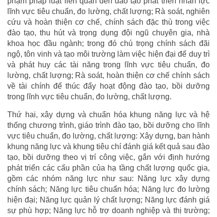
phạm pháp luật liên quan đến đào tạo phát triển nhân lực
lĩnh vực tiêu chuẩn, đo lường, chất lượng; Rà soát, nghiên
cứu và hoàn thiện cơ chế, chính sách đặc thù trong việc
đào tạo, thu hút và trọng dụng đội ngũ chuyên gia, nhà
khoa học đầu ngành; trong đó chú trọng chính sách đãi
ngộ, tôn vinh và tạo môi trường làm việc hiện đại để duy trì
và phát huy các tài năng trong lĩnh vực tiêu chuẩn, đo
lường, chất lượng; Rà soát, hoàn thiện cơ chế chính sách
về tài chính để thúc đẩy hoạt động đào tạo, bồi dưỡng
trong lĩnh vực tiêu chuẩn, đo lường, chất lượng.
Thứ hai, xây dựng và chuẩn hóa khung năng lực và hệ
thống chương trình, giáo trình đào tạo, bồi dưỡng cho lĩnh
vực tiêu chuẩn, đo lường, chất lượng: Xây dựng, ban hành
khung năng lực và khung tiêu chí đánh giá kết quả sau đào
tạo, bồi dưỡng theo vị trí công việc, gắn với định hướng
phát triển các cấu phần của hạ tầng chất lượng quốc gia,
gồm các nhóm năng lực như sau: Năng lực xây dựng
chính sách; Năng lực tiêu chuẩn hóa; Năng lực đo lường
hiện đại; Năng lực quản lý chất lượng; Năng lực đánh giá
sự phù hợp; Năng lực hỗ trợ doanh nghiệp và thị trường;