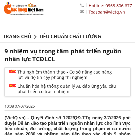
Hotline: 0963.806.677
Toasoan@vietq.vn
TRANG CHỦ
TIÊU CHUẨN CHẤT LƯỢNG
9 nhiệm vụ trọng tâm phát triển nguồn
nhân lực TCĐLCL
Thử nghiệm thành thạo - Cơ sở nâng cao năng
lực và độ tin cậy phòng thí nghiệm
Chuẩn hóa hệ thống quản lý AI, đáp ứng yêu cầu
phát triển có trách nhiệm
10:08 07/07/2026
(VietQ.vn) - Quyết định số 1202/QĐ-TTg ngày 3/7/2026 phê
duyệt Đề án đào tạo phát triển nguồn nhân lực cho lĩnh vực
tiêu chuẩn, đo lường, chất lượng trong phạm vi cả nước
đến năm 2030 và những năm tiếp theo xác định 9 nhóm