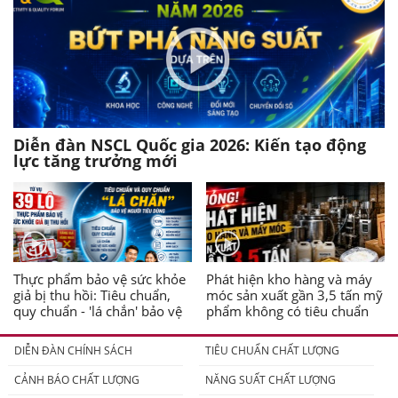
Diễn đàn NSCL Quốc gia 2026: Kiến tạo động
lực tăng trưởng mới
Thực phẩm bảo vệ sức khỏe
Phát hiện kho hàng và máy
giả bị thu hồi: Tiêu chuẩn,
móc sản xuất gần 3,5 tấn mỹ
quy chuẩn - 'lá chắn' bảo vệ
phẩm không có tiêu chuẩn
người tiêu dùng
DIỄN ĐÀN CHÍNH SÁCH
TIÊU CHUẨN CHẤT LƯỢNG
CẢNH BÁO CHẤT LƯỢNG
NĂNG SUẤT CHẤT LƯỢNG