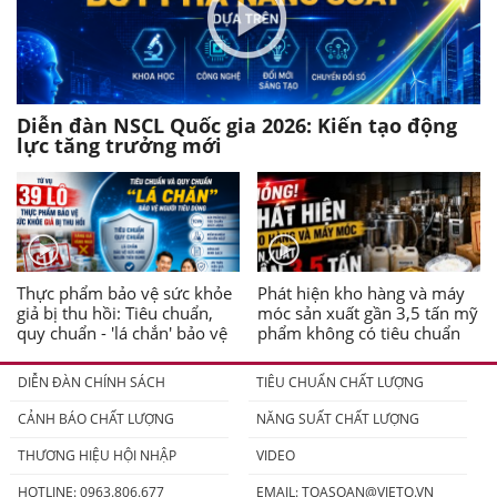
Diễn đàn NSCL Quốc gia 2026: Kiến tạo động
lực tăng trưởng mới
Thực phẩm bảo vệ sức khỏe
Phát hiện kho hàng và máy
giả bị thu hồi: Tiêu chuẩn,
móc sản xuất gần 3,5 tấn mỹ
quy chuẩn - 'lá chắn' bảo vệ
phẩm không có tiêu chuẩn
người tiêu dùng
DIỄN ĐÀN CHÍNH SÁCH
TIÊU CHUẨN CHẤT LƯỢNG
CẢNH BÁO CHẤT LƯỢNG
NĂNG SUẤT CHẤT LƯỢNG
THƯƠNG HIỆU HỘI NHẬP
VIDEO
HOTLINE: 0963.806.677
EMAIL:
TOASOAN@VIETQ.VN