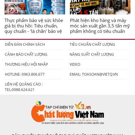
Thực phẩm bảo vệ sức khỏe
Phát hiện kho hàng và máy
giả bị thu hồi: Tiêu chuẩn,
móc sản xuất gần 3,5 tấn mỹ
quy chuẩn - 'lá chắn' bảo vệ
phẩm không có tiêu chuẩn
người tiêu dùng
DIỄN ĐÀN CHÍNH SÁCH
TIÊU CHUẨN CHẤT LƯỢNG
CẢNH BÁO CHẤT LƯỢNG
NĂNG SUẤT CHẤT LƯỢNG
THƯƠNG HIỆU HỘI NHẬP
VIDEO
HOTLINE: 0963.806.677
EMAIL:
TOASOAN@VIETQ.VN
LIÊN HỆ QUẢNG CÁO :
TEL:0988.624.621