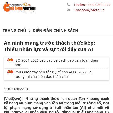
Hotline: 0963.806.677
Toasoan@vietq.vn
TRANG CHỦ
DIỄN ĐÀN CHÍNH SÁCH
An ninh mạng trước thách thức kép:
Thiếu nhân lực và sự trỗi dậy của AI
ISO 9001:2026 yêu cầu về cách tiếp cận toàn diện
hơn
Phú Quốc xây nền tảng y tế cho APEC 2027 và
tương lai của ‘hòn đảo toàn cầu’
16:07 06/06/2026
(VietQ.vn) - Những thách thức liên quan đến khoảng cách
kỹ năng an ninh mạng vẫn tồn tại trong môi trường số, nơi
tội phạm mạng sử dụng trí tuệ nhân tạo (AI) như một vũ
khí, ngược lại nhân viên, người dùng lại thiếu khả năng sử