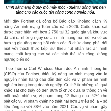
Trinh sát mạng ở quy mô máy móc - quét tự động làm nền
tảng cho các cuộc tấn công công nghiệp hóa.
Mới đây Fortinet đã công bố Báo cáo Khoảng cách Kỹ
năng An ninh mạng Toàn cầu năm 2026. Cuộc khảo sát
được thực hiện với hơn 2.750 tại 32 quốc gia và khu vực
đã chỉ ra những nguy cơ an ninh mạng mới nổi và có xu
hướng gia tăng trong bối cảnh các tổ chức đang phải đối
mặt với thách thức kép: sự thiếu hụt nhân lực an ninh
mạng chất lượng cao và các hình thái tấn công không
ngừng biến đổi.
Theo Tiến sĩ Carl Windsor, Giám đốc An ninh Thông tin
(CISO) của Fortinet, thiếu kỹ năng an ninh mạng vẫn là
nguyên nhân hàng đầu dẫn đến các vụ vi phạm an ninh
nghiêm trọng trong doanh nghiệp. Cụ thể từ những kết quả
khảo sát cho thấy có đến 86% tổ chức đưa ra thông tin về
một hoặc nhiều vụ vi phạm trong 12 tháng qua. 52% cho
biết các vụ vi phạm khiến họ thiệt hại hơn 1 triệu đô la – số
liệu tăng so với 38% vào năm 2021. Các vụ vi phạm gây