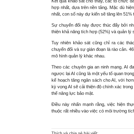
Kết quả khảo sát cho thấy, các tổ chức đ
hợp nhất, dựa trên nền tảng. Mặc dù hiệ
nhất, con số này dự kiến sẽ tăng lên 51% 
Sự chuyển đổi này được thúc đẩy bởi nhu
thiện khả năng tích hợp (52%) và quản lý 
Tuy nhiên khảo sát cũng chỉ ra các thác
chuyển đổi và sự gián đoạn là rào cản. 
mô hình quản lý khác nhau.
Theo các chuyên gia an ninh mạng. AI đa
ngược lại AI cũng là một yếu tố quan trọ
kế hoạch tăng ngân sách cho AI, với hơ
kỳ vọng AI sẽ cải thiện độ chính xác trong
thể năng lực bảo mật.
Điều này nhấn mạnh rằng, việc hiện thự
thuộc rất nhiều vào việc có môi trường tí
Thích và chia sẻ bài viết: