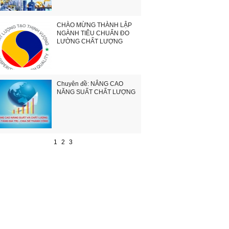
CHÀO MỪNG THÀNH LẬP
NGÀNH TIÊU CHUẨN ĐO
LƯỜNG CHẤT LƯỢNG
Chuyên đề: NÂNG CAO
NĂNG SUẤT CHẤT LƯỢNG
1
2
3