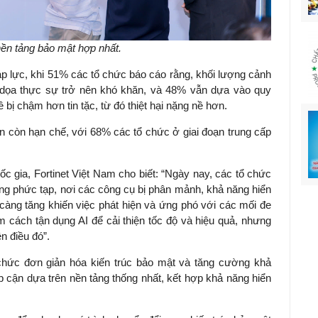
ền tảng bảo mật hợp nhất.
p lực, khi 51% các tổ chức báo cáo rằng, khối lượng cảnh
e dọa thực sự trở nên khó khăn, và 48% vẫn dựa vào quy
ề bị chậm hơn tin tặc, từ đó thiệt hại nặng nề hơn.
 còn hạn chế, với 68% các tổ chức ở giai đoạn trung cấp
gia, Fortinet Việt Nam cho biết: “Ngày nay, các tổ chức
ng phức tạp, nơi các công cụ bị phân mảnh, khả năng hiển
càng tăng khiến việc phát hiện và ứng phó với các mối đe
 cách tận dụng AI để cải thiện tốc độ và hiệu quả, nhưng
n điều đó”.
ổ chức đơn giản hóa kiến trúc bảo mật và tăng cường khả
 cận dựa trên nền tảng thống nhất, kết hợp khả năng hiển