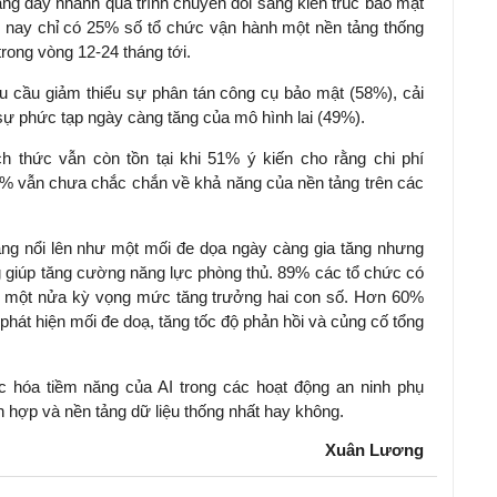
ang đẩy nhanh quá trình chuyển đổi sang kiến trúc bảo mật
n nay chỉ có 25% số tổ chức vận hành một nền tảng thống
trong vòng 12-24 tháng tới.
 cầu giảm thiểu sự phân tán công cụ bảo mật (58%), cải
sự phức tạp ngày càng tăng của mô hình lai (49%).
h thức vẫn còn tồn tại khi 51% ý kiến cho rằng chi phí
46% vẫn chưa chắc chắn về khả năng của nền tảng trên các
ng nổi lên như một mối đe dọa ngày càng gia tăng nhưng
ng giúp tăng cường năng lực phòng thủ. 89% các tổ chức có
n một nửa kỳ vọng mức tăng trưởng hai con số. Hơn 60%
 phát hiện mối đe doạ, tăng tốc độ phản hồi và củng cố tổng
c hóa tiềm năng của AI trong các hoạt động an ninh phụ
ch hợp và nền tảng dữ liệu thống nhất hay không.
Xuân Lương