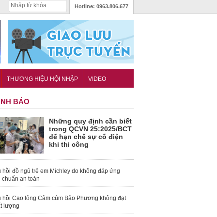
Hotline:
0963.806.677
THƯƠNG HIỆU HỘI NHẬP
VIDEO
NH BÁO
Những quy định cần biết
trong QCVN 25:2025/BCT
để hạn chế sự cố điện
khi thi công
 hồi đồ ngủ trẻ em Michley do không đáp ứng
u chuẩn an toàn
 hồi Cao lỏng Cảm cúm Bảo Phương không đạt
t lượng