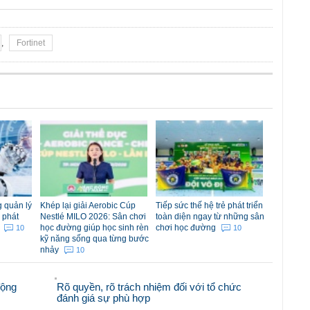
,
Fortinet
 quản lý
Khép lại giải Aerobic Cúp
Tiếp sức thế hệ trẻ phát triển
 phát
Nestlé MILO 2026: Sân chơi
toàn diện ngay từ những sân
m
học đường giúp học sinh rèn
chơi học đường
10
10
kỹ năng sống qua từng bước
nhảy
10
động
Rõ quyền, rõ trách nhiệm đối với tổ chức
đánh giá sự phù hợp