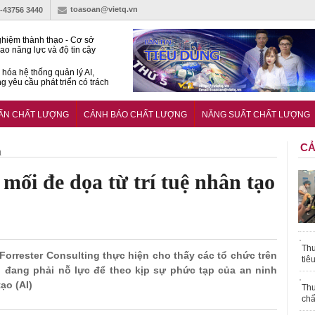
toasoan@vietq.vn
)-43756 3440
hiệm thành thạo - Cơ sở
ao năng lực và độ tin cậy
thí nghiệm
hóa hệ thống quản lý AI,
g yêu cầu phát triển có trách
15:2026/BCA yêu cầu kỹ
Trung tâm sát hạch lái xe
UẨN CHẤT LƯỢNG
CẢNH BÁO CHẤT LƯỢNG
NĂNG SUẤT CHẤT LƯỢNG
 bộ
CẢ
h
mối đe dọa từ trí tuệ nhân tạo
Thu
Forrester Consulting thực hiện cho thấy các tổ chức trên
tiê
đang phải nỗ lực để theo kịp sự phức tạp của an ninh
ạo (AI)
Thu
chấ