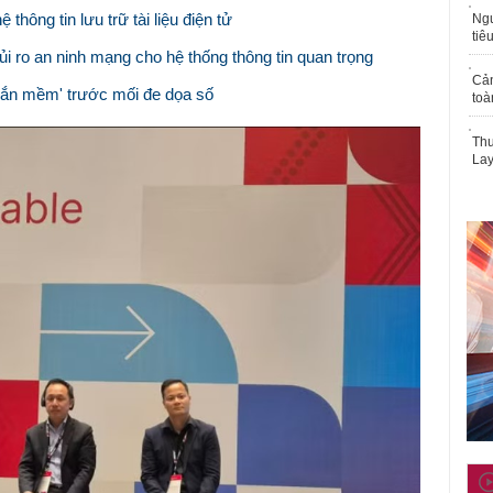
ông tin lưu trữ tài liệu điện tử
Ngư
tiê
 ro an ninh mạng cho hệ thống thông tin quan trọng
Cả
hắn mềm' trước mối đe dọa số
toà
Thu
Lay