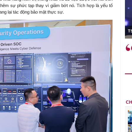
thêm sự phức tạp thay vì giảm bớt nó. Tích hợp là yếu tố
ng lại tác động bảo mật thực sự.
ó Viện trưởng
T
ệc phải làm
Việc sử dụng hiệu quả chính
và trên thực tế
sách tài khóa không chỉ mang ý
 hành như tăng
nghĩa hỗ trợ ngắn hạn mà còn
a học công
đóng vai trò tạo nền tảng cho
 các cơ chế
tăng trưởng bền vững dài hạn.
i mới sáng tạo,
CH