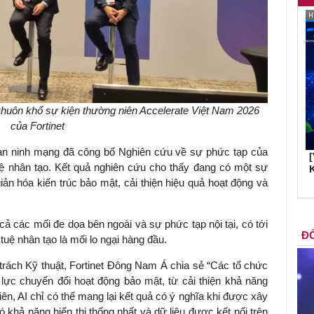
khuôn khổ sự kiện thường niên Accelerate Việt Nam 2026
của Fortinet
 an ninh mạng
đã công bố Nghiên cứu về sự phức tạp của
uệ nhân tạo. Kết quả nghiên cứu cho thấy đang có một sự
K
ản hóa kiến trúc bảo mật, cải thiện hiệu quả hoạt động và
ả các mối đe dọa bên ngoài và sự phức tạp nội tại, có tới
ĐỐ
tuệ nhân tạo là mối lo ngại hàng đầu.
rách Kỹ thuật, Fortinet Đông Nam Á chia sẻ “Các tổ chức
 lực chuyển đổi hoạt động bảo mật, từ cải thiện khả năng
iên, AI chỉ có thể mang lại kết quả có ý nghĩa khi được xây
 khả năng hiển thị thống nhất và dữ liệu được kết nối trên