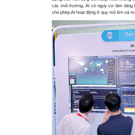
các môi trường, AI có nguy cơ làm tăng 
cho phép AI hoạt động ở quy mô lớn và ma
TS. Nguyễn Đức Độ - Ph
Viện Kinh tế Tài chính
"Có rất nhiều vi
ngay từ bây giờ 
đang được tiến
đầu tư cho kho
nghệ; ban hành
khuyến khích đổ
khởi nghiệp..."