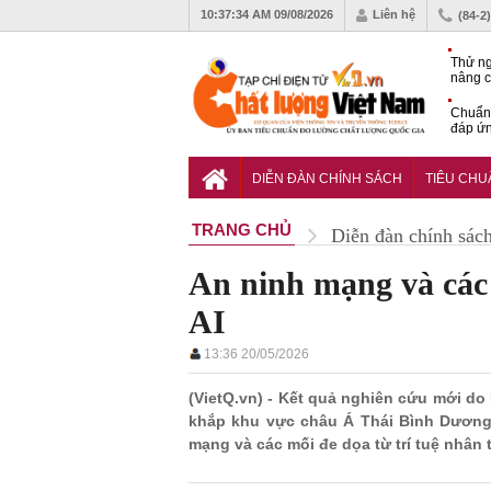
10:37:35 AM
09/08/2026
Liên hệ
(84-2
Thử ng
nâng c
phòng 
Chuẩn 
đáp ứn
nhiệm
QCVN 
thuật 
DIỄN ĐÀN CHÍNH SÁCH
TIÊU CH
đường
TRANG CHỦ
Diễn đàn chính sác
An ninh mạng và các 
AI
13:36 20/05/2026
(VietQ.vn) - Kết quả nghiên cứu mới do 
khắp khu vực châu Á Thái Bình Dương 
mạng và các mối đe dọa từ trí tuệ nhân t