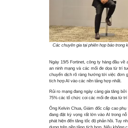
Các chuyên gia tại p
hiên họp báo trong 
Ngày 19/5 Fortinet,
công ty hàng đầu về
an ninh mạng và các mối đe dọa từ trí t
chuyển dịch rõ ràng hướng tới việc đơn gi
tích hợp AI vào các nền tảng hợp nhất.
Rủi ro mạng đang ngày càng gia tăng bởi c
75% các tổ chức coi các mối đe dọa từ trí 
Ông Kelvin Chua, Giám đốc cấp cao phụ t
đang đặt kỳ vọng rất lớn vào AI trong nỗ
phát hiện đến tăng tốc độ phản hồi. Tuy nh
dựng trên nền tảng tích hợp. Nếu không có