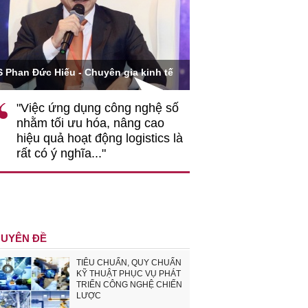
Ông Hoàng Quang Phòn
S Phan Đức Hiếu - Chuyên gia kinh tế
VCCI
"Việc ứng dụng công nghệ số
""Theo tôi, cần 
nhằm tối ưu hóa, nâng cao
gốc rễ về nhận
hiệu quả hoạt động logistics là
nghiệp cần coi
rất có ý nghĩa..."
động hài hoà là
triển..."
UYÊN ĐỀ
TIÊU CHUẨN, QUY CHUẨN
KỸ THUẬT PHỤC VỤ PHÁT
TRIỂN CÔNG NGHỆ CHIẾN
LƯỢC