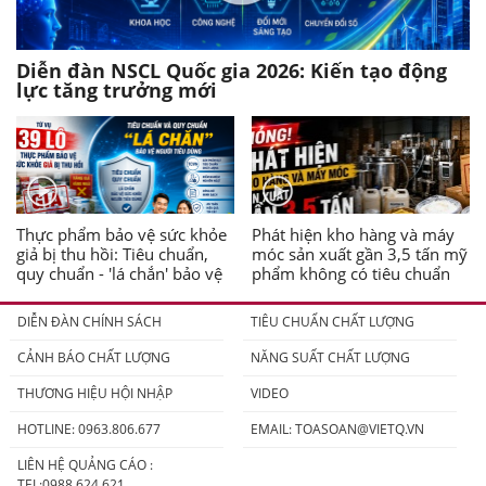
Diễn đàn NSCL Quốc gia 2026: Kiến tạo động
lực tăng trưởng mới
Thực phẩm bảo vệ sức khỏe
Phát hiện kho hàng và máy
giả bị thu hồi: Tiêu chuẩn,
móc sản xuất gần 3,5 tấn mỹ
quy chuẩn - 'lá chắn' bảo vệ
phẩm không có tiêu chuẩn
người tiêu dùng
DIỄN ĐÀN CHÍNH SÁCH
TIÊU CHUẨN CHẤT LƯỢNG
CẢNH BÁO CHẤT LƯỢNG
NĂNG SUẤT CHẤT LƯỢNG
THƯƠNG HIỆU HỘI NHẬP
VIDEO
HOTLINE: 0963.806.677
EMAIL:
TOASOAN@VIETQ.VN
LIÊN HỆ QUẢNG CÁO :
TEL:0988.624.621