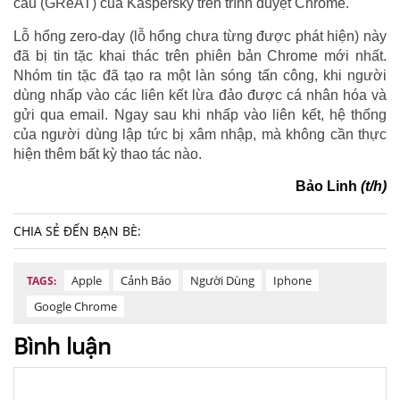
cầu (GReAT) của Kaspersky trên trình duyệt Chrome.
Lỗ hổng zero-day (lỗ hổng chưa từng được phát hiện) này
đã bị tin tặc khai thác trên phiên bản Chrome mới nhất.
Nhóm tin tặc đã tạo ra một làn sóng tấn công, khi người
dùng nhấp vào các liên kết lừa đảo được cá nhân hóa và
gửi qua email. Ngay sau khi nhấp vào liên kết, hệ thống
của người dùng lập tức bị xâm nhập, mà không cần thực
hiện thêm bất kỳ thao tác nào.
Bảo Linh
(t/h)
CHIA SẺ ĐẾN BẠN BÈ:
Apple
Cảnh Báo
Người Dùng
Iphone
TAGS:
Google Chrome
Bình luận