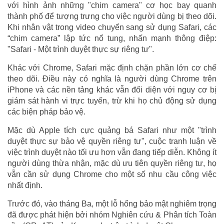
với hình ảnh những "chim camera" cơ học bay quanh
thành phố để tượng trưng cho việc người dùng bị theo dõi.
Khi nhân vật trong video chuyển sang sử dụng Safari, các
“chim camera” lập tức nổ tung, nhấn mạnh thông điệp:
"Safari - Một trình duyệt thực sự riêng tư".
Khác với Chrome, Safari mặc định chặn phần lớn cơ chế
theo dõi. Điều này có nghĩa là người dùng Chrome trên
iPhone và các nền tảng khác vẫn đối diện với nguy cơ bị
giám sát hành vi trực tuyến, trừ khi họ chủ động sử dụng
các biện pháp bảo vệ.
Mặc dù Apple tích cực quảng bá Safari như một "trình
duyệt thực sự bảo vệ quyền riêng tư", cuộc tranh luận về
việc trình duyệt nào tối ưu hơn vẫn đang tiếp diễn. Không ít
người dùng thừa nhận, mặc dù ưu tiên quyền riêng tư, họ
vẫn cần sử dụng Chrome cho một số nhu cầu công việc
nhất định.
Trước đó, vào tháng Ba, một lỗ hổng bảo mật nghiêm trọng
đã được phát hiện bởi nhóm Nghiên cứu & Phân tích Toàn