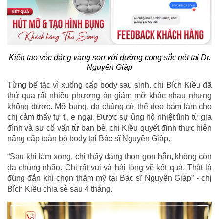
Kiến tạo vóc dáng vàng son với đường cong sắc nét tại Dr.
Nguyên Giáp
Từng bế tắc vì xuống cấp body sau sinh, chị Bích Kiều đã
thử qua rất nhiều phương án giảm mỡ khác nhau nhưng
không được. Mỡ bụng, da chùng cứ thế đeo bám làm cho
chị cảm thấy tự ti, e ngại. Được sự ủng hộ nhiệt tình từ gia
đình và sự cố vấn từ bạn bè, chị Kiều quyết định thực hiện
nâng cấp toàn bộ body tại Bác sĩ Nguyên Giáp.
“Sau khi làm xong, chị thấy dáng thon gọn hẳn, không còn
da chùng nhão. Chị rất vui và hài lòng về kết quả. Thật là
đúng đắn khi chọn thẩm mỹ tại Bác sĩ Nguyên Giáp” - chị
Bích Kiều chia sẻ sau 4 tháng.