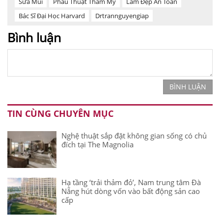
Sửa Mũi
Phẫu Thuật Thẩm Mỹ
Làm Đẹp An Toàn
Bác Sĩ Đại Học Harvard
Drtrannguyengiap
Bình luận
BÌNH LUẬN
TIN CÙNG CHUYÊN MỤC
Nghệ thuật sắp đặt không gian sống có chủ
đích tại The Magnolia
Hạ tầng ‘trải thảm đỏ’, Nam trung tâm Đà
Nẵng hút dòng vốn vào bất động sản cao
cấp