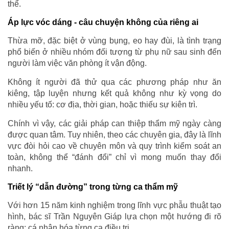
thể.
Áp lực vóc dáng - câu chuyện không của riêng ai
Thừa mỡ, đặc biệt ở vùng bụng, eo hay đùi, là tình trạng
phổ biến ở nhiều nhóm đối tượng từ phụ nữ sau sinh đến
người làm việc văn phòng ít vận động.
Không ít người đã thử qua các phương pháp như ăn
kiêng, tập luyện nhưng kết quả không như kỳ vọng do
nhiều yếu tố: cơ địa, thời gian, hoặc thiếu sự kiên trì.
Chính vì vậy, các giải pháp can thiệp thẩm mỹ ngày càng
được quan tâm. Tuy nhiên, theo các chuyên gia, đây là lĩnh
vực đòi hỏi cao về chuyên môn và quy trình kiểm soát an
toàn, không thể “đánh đổi” chỉ vì mong muốn thay đổi
nhanh.
Triết lý “dẫn đường” trong từng ca thẩm mỹ
Với hơn 15 năm kinh nghiệm trong lĩnh vực phẫu thuật tạo
hình, bác sĩ Trần Nguyên Giáp lựa chọn một hướng đi rõ
ràng: cá nhân hóa từng ca điều trị.