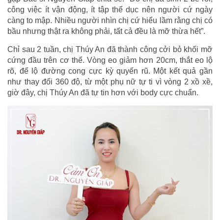
công việc ít vận động, ít tập thể dục nên người cứ ngày
càng to mập. Nhiều người nhìn chị cứ hiểu lầm rằng chị có
bầu nhưng thật ra không phải, tất cả đều là mỡ thừa hết”.
Chỉ sau 2 tuần, chị Thúy An đã thành công cởi bỏ khối mỡ
cứng đầu trên cơ thể. Vòng eo giảm hơn 20cm, thắt eo lộ
rõ, để lộ đường cong cực kỳ quyến rũ. Một kết quả gần
như thay đổi 360 độ, từ một phụ nữ tự ti vì vòng 2 xồ xề,
giờ đây, chị Thúy An đã tự tin hơn với body cực chuẩn.