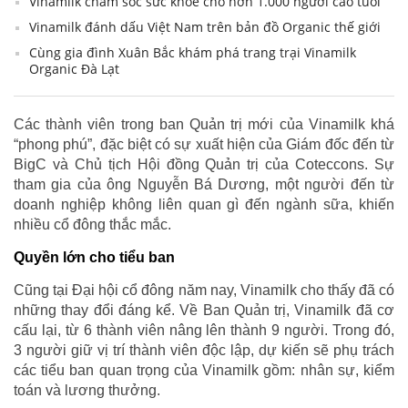
Vinamilk chăm sóc sức khỏe cho hơn 1.000 người cao tuổi
Vinamilk đánh dấu Việt Nam trên bản đồ Organic thế giới
Cùng gia đình Xuân Bắc khám phá trang trại Vinamilk
Organic Đà Lạt
Các thành viên trong ban Quản trị mới của Vinamilk khá
“phong phú”, đặc biệt có sự xuất hiện của Giám đốc đến từ
BigC và Chủ tịch Hội đồng Quản trị của Coteccons. Sự
tham gia của ông Nguyễn Bá Dương, một người đến từ
doanh nghiệp không liên quan gì đến ngành sữa, khiến
nhiều cổ đông thắc mắc.
Quyền lớn cho tiểu ban
Cũng tại Đại hội cổ đông năm nay, Vinamilk cho thấy đã có
những thay đổi đáng kể. Về Ban Quản trị, Vinamilk đã cơ
cấu lại, từ 6 thành viên nâng lên thành 9 người. Trong đó,
3 người giữ vị trí thành viên độc lập, dự kiến sẽ phụ trách
các tiểu ban quan trọng của Vinamilk gồm: nhân sự, kiểm
toán và lương thưởng.