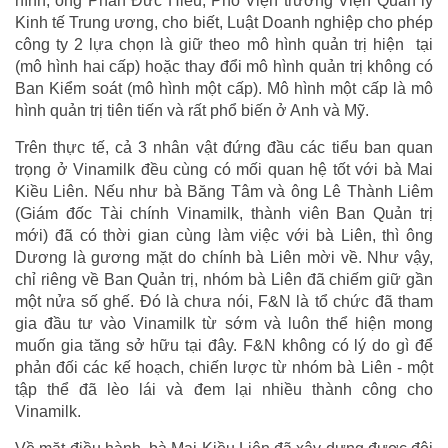
hình, ông Phan Đức Hiếu, Phó Viện trưởng Viện Quản lý
Kinh tế Trung ương, cho biết, Luật Doanh nghiệp cho phép
công ty 2 lựa chọn là giữ theo mô hình quản trị hiện tại
(mô hình hai cấp) hoặc thay đổi mô hình quản trị không có
Ban Kiểm soát (mô hình một cấp). Mô hình một cấp là mô
hình quản trị tiên tiến và rất phổ biến ở Anh và Mỹ.
Trên thực tế, cả 3 nhân vật đứng đầu các tiểu ban quan
trọng ở Vinamilk đều cùng có mối quan hệ tốt với bà Mai
Kiều Liên. Nếu như bà Băng Tâm và ông Lê Thành Liêm
(Giám đốc Tài chính Vinamilk, thành viên Ban Quản trị
mới) đã có thời gian cùng làm việc với bà Liên, thì ông
Dương là gương mặt do chính bà Liên mời về. Như vậy,
chỉ riêng về Ban Quản trị, nhóm bà Liên đã chiếm giữ gần
một nửa số ghế. Đó là chưa nói, F&N là tổ chức đã tham
gia đầu tư vào Vinamilk từ sớm và luôn thể hiện mong
muốn gia tăng sở hữu tại đây. F&N không có lý do gì để
phản đối các kế hoạch, chiến lược từ nhóm bà Liên - một
tập thể đã lèo lái và đem lại nhiều thành công cho
Vinamilk.