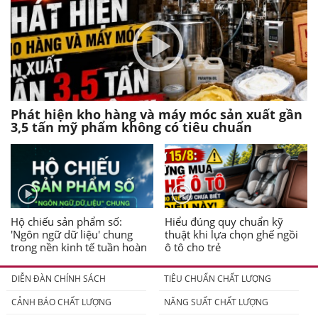
Phát hiện kho hàng và máy móc sản xuất gần
3,5 tấn mỹ phẩm không có tiêu chuẩn
Hộ chiếu sản phẩm số:
Hiểu đúng quy chuẩn kỹ
'Ngôn ngữ dữ liệu' chung
thuật khi lựa chọn ghế ngồi
trong nền kinh tế tuần hoàn
ô tô cho trẻ
DIỄN ĐÀN CHÍNH SÁCH
TIÊU CHUẨN CHẤT LƯỢNG
CẢNH BÁO CHẤT LƯỢNG
NĂNG SUẤT CHẤT LƯỢNG