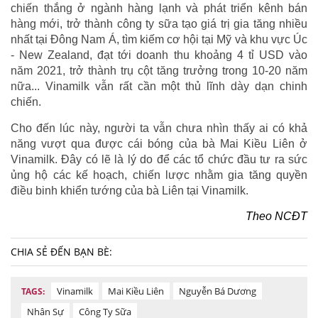
chiến thắng ở ngành hàng lạnh và phát triển kênh bán
hàng mới, trở thành công ty sữa tạo giá trị gia tăng nhiều
nhất tại Đông Nam Á, tìm kiếm cơ hội tại Mỹ và khu vực Úc
- New Zealand, đạt tới doanh thu khoảng 4 tỉ USD vào
năm 2021, trở thành trụ cột tăng trưởng trong 10-20 năm
nữa... Vinamilk vẫn rất cần một thủ lĩnh dày dạn chinh
chiến.
Cho đến lúc này, người ta vẫn chưa nhìn thấy ai có khả
năng vượt qua được cái bóng của bà Mai Kiều Liên ở
Vinamilk. Đây có lẽ là lý do để các tổ chức đầu tư ra sức
ủng hộ các kế hoạch, chiến lược nhằm gia tăng quyền
điều binh khiển tướng của bà Liên tại Vinamilk.
Theo NCĐT
CHIA SẺ ĐẾN BẠN BÈ:
Vinamilk
Mai Kiều Liên
Nguyễn Bá Dương
TAGS:
Nhân Sự
Công Ty Sữa