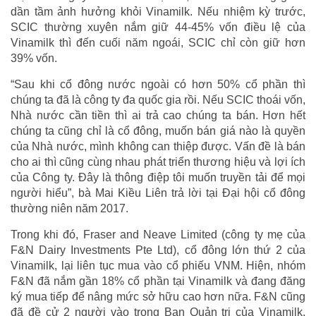
dần tầm ảnh hưởng khỏi Vinamilk. Nếu nhiệm kỳ trước,
SCIC thường xuyên nắm giữ 44-45% vốn điều lệ của
Vinamilk thì đến cuối năm ngoái, SCIC chỉ còn giữ hơn
39% vốn.
“Sau khi cổ đông nước ngoài có hơn 50% cổ phần thì
chúng ta đã là công ty đa quốc gia rồi. Nếu SCIC thoái vốn,
Nhà nước cần tiền thì ai trả cao chúng ta bán. Hơn hết
chúng ta cũng chỉ là cổ đông, muốn bán giá nào là quyền
của Nhà nước, mình không can thiệp được. Vấn đề là bán
cho ai thì cũng cùng nhau phát triển thương hiệu và lợi ích
của Công ty. Đây là thông điệp tôi muốn truyền tải để mọi
người hiểu”, bà Mai Kiều Liên trả lời tại Đại hội cổ đông
thường niên năm 2017.
Trong khi đó, Fraser and Neave Limited (công ty mẹ của
F&N Dairy Investments Pte Ltd), cổ đông lớn thứ 2 của
Vinamilk, lại liên tục mua vào cổ phiếu VNM. Hiện, nhóm
F&N đã nắm gần 18% cổ phần tại Vinamilk và đang đăng
ký mua tiếp để nâng mức sở hữu cao hơn nữa. F&N cũng
đã đề cử 2 người vào trong Ban Quản trị của Vinamilk,