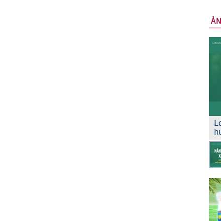
Ả
L
h