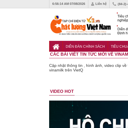
6:56:15 AM
07/08/2026
Liên hệ
(84-2)
Tiêu c
nghiệp
Diễn đ
Định h
phát tr
Sắp di
Chất l
DIỄN ĐÀN CHÍNH SÁCH
TIÊU CH
CÁC BÀI VIẾT TIN TỨC MỚI VỀ VINA
Cập nhật thông tin , hình ảnh, video clip về
vinamilk trên VietQ
Bột rau
Cảnh báo
VIDEO HOT
‘detox’ vi
39 lô thực
phạm về
phẩm bảo
chất lượng,
vệ sức
tiêu hủy
khỏe giả,
gần 76.000
kém chất
hộp
lượng bị
thu hồi