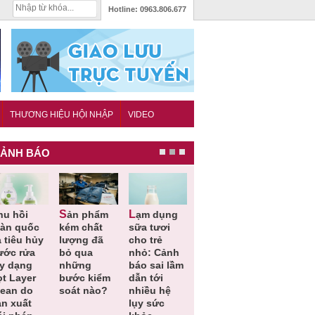
Hotline:
0963.806.677
THƯƠNG HIỆU HỘI NHẬP
VIDEO
ẢNH BÁO
Sản phẩm
Lạm dụng
Bột rau
Cảnh báo
 quốc
kém chất
sữa tươi
‘detox’ vi
39 lô thực
êu hủy
lượng đã
cho trẻ
phạm về
phẩm bảo
 rửa
bỏ qua
nhỏ: Cảnh
chất lượng,
vệ sức
dạng
những
báo sai lầm
tiêu hủy
khỏe giả,
Layer
bước kiểm
dẫn tới
gần 76.000
kém chất
n do
soát nào?
nhiều hệ
hộp
lượng bị
xuất
lụy sức
thu hồi