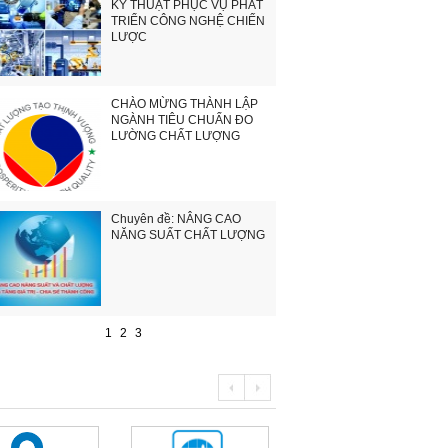
KỸ THUẬT PHỤC VỤ PHÁT
TRIỂN CÔNG NGHỆ CHIẾN
LƯỢC
CHÀO MỪNG THÀNH LẬP
NGÀNH TIÊU CHUẨN ĐO
LƯỜNG CHẤT LƯỢNG
Chuyên đề: NÂNG CAO
NĂNG SUẤT CHẤT LƯỢNG
1
2
3