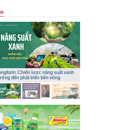
NH
ongform: Chiến lược năng suất xanh
ướng đến phát triển bền vững