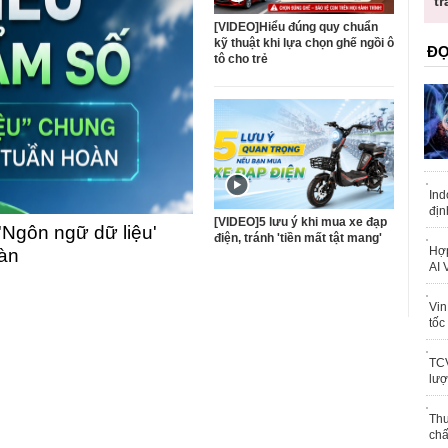
trái 
[VIDEO]Hiểu đúng quy chuẩn
kỹ thuật khi lựa chọn ghế ngồi ô
ĐỌ
tô cho trẻ
Ind
địn
[VIDEO]5 lưu ý khi mua xe đạp
'Ngôn ngữ dữ liệu'
điện, tránh 'tiền mất tật mang'
Hợp
oàn
AI 
Vin
tốc
TCV
lượ
Thu
chấ