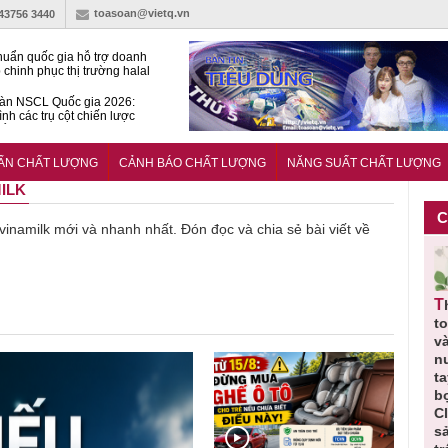
toasoan@vietq.vn
-43756 3440
huẩn quốc gia hỗ trợ doanh
 chinh phục thị trường halal
àn NSCL Quốc gia 2026:
ình các trụ cột chiến lược
iển trong thời đại mới
ễn ra Diễn đàn Năng suất
ượng Quốc gia năm 2026
UẨN CHẤT LƯỢNG
CẢNH BÁO CHẤT LƯỢNG
NĂNG SUẤT CHẤT LƯỢNG
MILK
C
 vinamilk mới và nhanh nhất. Đón đọc và chia sẻ bài viết về
Thu hồi
Thu hồi
Người tiêu
Cảnh báo
Thu hồi
toàn quốc
Cao lỏng
dùng cần
sản phẩm
toàn
sản phẩm
Cảm cúm
cảnh giác
nhập ngoại
và ti
tắm gội
Bảo
lựa chọn
bị thu hồi
nước
Oatrum và
Phương
thịt lợn đạt
do mất an
tay 
Tabame Pro
không đạt
tiêu chuẩn
toàn có thể
bọt 
không đạt
chất lượng
và an toàn
xuất hiện
Clea
chất lượng
tại Việt Nam
sản 