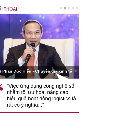
I THOẠI
Ông Hoàng Quang Phòn
S Phan Đức Hiếu - Chuyên gia kinh tế
VCCI
"Việc ứng dụng công nghệ số
""Theo tôi, cần 
nhằm tối ưu hóa, nâng cao
gốc rễ về nhận
hiệu quả hoạt động logistics là
nghiệp cần coi
rất có ý nghĩa..."
động hài hoà là
triển..."