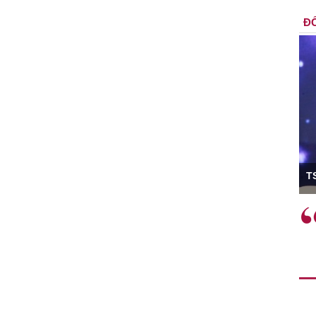
ĐỐ
ó Viện trưởng
T
ệc phải làm
Việc sử dụng hiệu quả chính
và trên thực tế
sách tài khóa không chỉ mang ý
 hành như tăng
nghĩa hỗ trợ ngắn hạn mà còn
a học công
đóng vai trò tạo nền tảng cho
 các cơ chế
tăng trưởng bền vững dài hạn.
i mới sáng tạo,