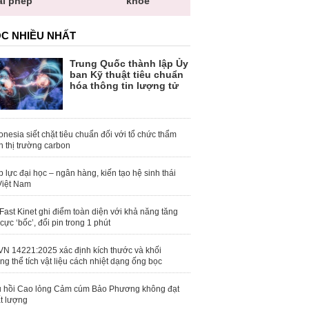
phép
khỏe
toàn quốc
C NHIỀU NHẤT
Trung Quốc thành lập Ủy
ban Kỹ thuật tiêu chuẩn
hóa thông tin lượng tử
onesia siết chặt tiêu chuẩn đối với tổ chức thẩm
h thị trường carbon
 lực đại học – ngân hàng, kiến tạo hệ sinh thái
Việt Nam
Fast Kinet ghi điểm toàn diện với khả năng tăng
 cực ‘bốc’, đổi pin trong 1 phút
N 14221:2025 xác định kích thước và khối
ng thể tích vật liệu cách nhiệt dạng ống bọc
 hồi Cao lỏng Cảm cúm Bảo Phương không đạt
t lượng