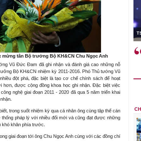
TS Phan Đức Hiếu 
Việc sử dụng hiệu quả chính
"Việc ứng
ế
sách tài khóa không chỉ mang ý
nhằm tối ư
c mừng tân Bộ trưởng Bộ KH&CN Chu Ngọc Anh
g
nghĩa hỗ trợ ngắn hạn mà còn
hiệu quả ho
 tướng Vũ Đức Đam đã ghi nhận và đánh giá cao những nỗ
đóng vai trò tạo nền tảng cho
rất có ý ngh
 trưởng Bộ KH&CN nhiệm kỳ 2011-2016. Phó Thủ tướng Vũ
tăng trưởng bền vững dài hạn.
iều đột phá, đặc biệt là tạo cơ chế chính sách để hoạt
o,
i hơn, được cộng đồng khoa học ghi nhận. Đặc biệt việc
 công nghệ giai đoạn 2011 - 2020 đã qua 5 năm triển khai
 nhận.
CH
biết, trong suốt nhiệm kỳ qua cá nhân ông cùng tập thể cán
ệ thống pháp lý với nhiều đổi mới và cũng đạt được những
u khó khăn phía trước.
ong giai đoạn tới ông Chu Ngọc Anh cùng với các đồng chí