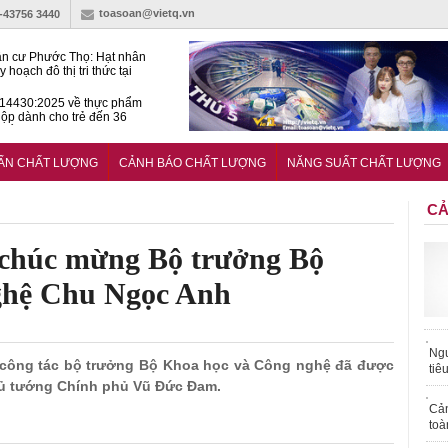
toasoan@vietq.vn
)-43756 3440
n cư Phước Thọ: Hạt nhân
 hoạch đô thị tri thức tại
Long
14430:2025 về thực phẩm
ộp dành cho trẻ đến 36
tuổi
huẩn mới đánh giá khả năng
nứt của hỗn hợp bê tông
UẨN CHẤT LƯỢNG
CẢNH BÁO CHẤT LƯỢNG
NĂNG SUẤT CHẤT LƯỢNG
CẢ
à chúc mừng Bộ trưởng Bộ
ghệ Chu Ngọc Anh
Ngư
ao công tác bộ trưởng Bộ Khoa học và Công nghệ đã được
tiê
hủ tướng Chính phủ Vũ Đức Đam.
Cả
toà