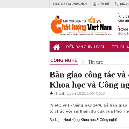
12:31:15 PM
06/08/2026
Liên hệ
(84-2
Khu dâ
của quy
Vĩnh 
TCVN 
đóng h
tháng 
Tiêu c
chống 
DIỄN ĐÀN CHÍNH SÁCH
TIÊU CH
nhựa
CÔNG NGHỆ
Tin tức
Bàn giao công tác v
Khoa học và Công n
Thanh Uyên
19:21 14/04/2016
(VietQ.vn) - Sáng nay 14/4, Lễ bàn gi
tổ chức với sự tham dự của của Phó T
Sự kiện:
Hoạt động Khoa học & Công nghệ