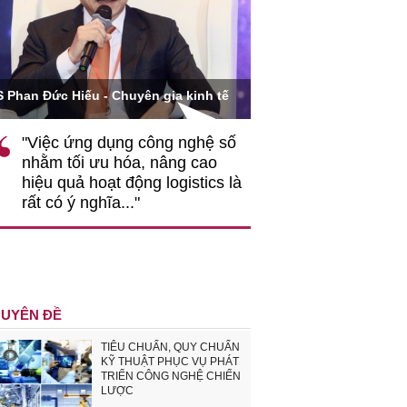
Ông Hoàng Quang Phòng - Phó Chủ tịc
- Chuyên gia kinh tế
VCCI
 dụng công nghệ số
""Theo tôi, cần sự thay đổi từ
u hóa, nâng cao
gốc rễ về nhận thức, doanh
ạt động logistics là
nghiệp cần coi quan hệ lao
ĩa..."
động hài hoà là động lực phá
triển..."
UYÊN ĐỀ
TIÊU CHUẨN, QUY CHUẨN
KỸ THUẬT PHỤC VỤ PHÁT
TRIỂN CÔNG NGHỆ CHIẾN
LƯỢC