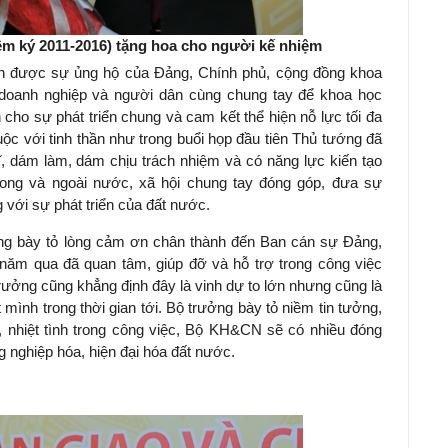
m ký 2011-2016) tặng hoa cho người kế nhiệm
n được sự ủng hộ của Đảng, Chính phủ, cộng đồng khoa
 doanh nghiệp và người dân cùng chung tay để khoa học
ho sự phát triển chung và cam kết thể hiện nỗ lực tối đa
ộc với tinh thần như trong buổi họp đầu tiên Thủ tướng đã
hĩ, dám làm, dám chịu trách nhiệm và có năng lực kiến tạo
ong và ngoài nước, xã hội chung tay đóng góp, đưa sự
 với sự phát triển của đất nước.
 bày tỏ lòng cảm ơn chân thành đến Ban cán sự Đảng,
ăm qua đã quan tâm, giúp đỡ và hỗ trợ trong công việc
rưởng cũng khẳng định đây là vinh dự to lớn nhưng cũng là
 mình trong thời gian tới. Bộ trưởng bày tỏ niềm tin tưởng,
o, nhiệt tình trong công việc, Bộ KH&CN sẽ có nhiều đóng
 nghiệp hóa, hiện đại hóa đất nước.