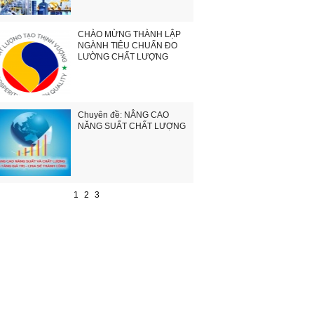
CHÀO MỪNG THÀNH LẬP
NGÀNH TIÊU CHUẨN ĐO
LƯỜNG CHẤT LƯỢNG
Chuyên đề: NÂNG CAO
NĂNG SUẤT CHẤT LƯỢNG
1
2
3