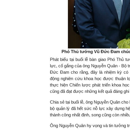
TS. Nguyễn Đức Độ - Phó Viện trưởng
Viện Kinh tế Tài chính
"Có rất nhiều việc phải làm
ngay từ bây giờ và trên thực t
Phó Thủ tướng Vũ Đức Đam chú
đang được tiến hành như tăn
Phát biểu tại buổi lễ bàn giao Phó Thủ
đầu tư cho khoa học công
lực, cố gắng của ông Nguyễn Quân - Bộ
nghệ; ban hành các cơ chế
Đức Đam cho rằng, đây là nhiệm kỳ có nh
khuyến khích đổi mới sáng tạ
động nghiên cứu khoa học được thuận lợ
khởi nghiệp..."
thực hiện Chiến lược phát triển khoa học
cũng đã đạt được những kết quả đáng ghi
Chia sẻ tại buổi lễ, ông Nguyễn Quân cho 
bộ quản lý đã hết sức nỗ lực xây dựng h
thành công nhất định, song cũng còn nhiề
Ông Nguyễn Quân hy vọng và tin tưởng tr