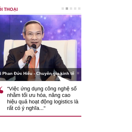
I THOẠI
Ông Hoàng Quang Phòn
S Phan Đức Hiếu - Chuyên gia kinh tế
VCCI
"Việc ứng dụng công nghệ số
""Theo tôi, cần 
nhằm tối ưu hóa, nâng cao
gốc rễ về nhận
hiệu quả hoạt động logistics là
nghiệp cần coi
rất có ý nghĩa..."
động hài hoà là
triển..."