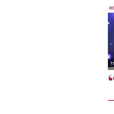
ĐỐ
ó Viện trưởng
T
ệc phải làm
Việc sử dụng hiệu quả chính
và trên thực tế
sách tài khóa không chỉ mang ý
 hành như tăng
nghĩa hỗ trợ ngắn hạn mà còn
a học công
đóng vai trò tạo nền tảng cho
 các cơ chế
tăng trưởng bền vững dài hạn.
i mới sáng tạo,