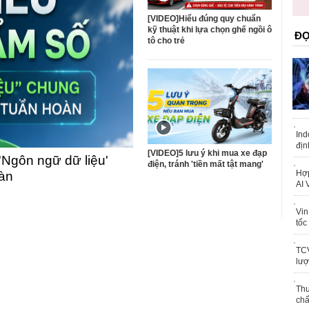
trái phép
khỏe
[VIDEO]Hiểu đúng quy chuẩn
kỹ thuật khi lựa chọn ghế ngồi ô
ĐỌ
tô cho trẻ
Ind
địn
[VIDEO]5 lưu ý khi mua xe đạp
'Ngôn ngữ dữ liệu'
điện, tránh 'tiền mất tật mang'
Hợp
oàn
AI 
Vin
tốc
TCV
lượ
Thu
chấ