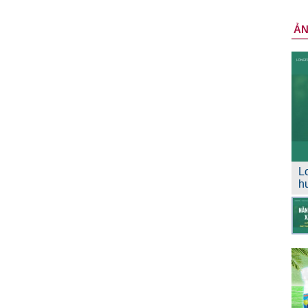
Ả
L
h