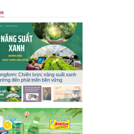
NH
ongform: Chiến lược năng suất xanh
ướng đến phát triển bền vững