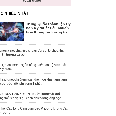
toàn quốc
C NHIỀU NHẤT
Trung Quốc thành lập Ủy
ban Kỹ thuật tiêu chuẩn
hóa thông tin lượng tử
onesia siết chặt tiêu chuẩn đối với tổ chức thẩm
h thị trường carbon
 lực đại học – ngân hàng, kiến tạo hệ sinh thái
Việt Nam
Fast Kinet ghi điểm toàn diện với khả năng tăng
 cực ‘bốc’, đổi pin trong 1 phút
N 14221:2025 xác định kích thước và khối
ng thể tích vật liệu cách nhiệt dạng ống bọc
 hồi Cao lỏng Cảm cúm Bảo Phương không đạt
t lượng