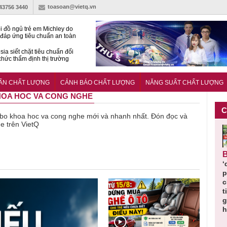
toasoan@vietq.vn
-43756 3440
i đồ ngủ trẻ em Michley do
đáp ứng tiêu chuẩn an toàn
sia siết chặt tiêu chuẩn đối
 chức thẩm định thị trường
n
27:2025/BCT: Quy chuẩn
ng chuẩn quản lý an toàn
UẨN CHẤT LƯỢNG
CẢNH BÁO CHẤT LƯỢNG
NĂNG SUẤT CHẤT LƯỢNG
rình thủy điện
KHOA HOC VA CONG NGHE
C
về bo khoa hoc va cong nghe mới và nhanh nhất. Đón đọc và
e trên VietQ
Cảnh báo
Thu hồi
Sản phẩm
Lạm dụng
Bột rau
n
sản phẩm
toàn quốc
kém chất
sữa tươi
‘d
ác
nhập ngoại
và tiêu hủy
lượng đã
cho trẻ
p
n
bị thu hồi
nước rửa
bỏ qua
nhỏ: Cảnh
c
 đạt
do mất an
tay dạng
những
báo sai lầm
ti
uẩn
toàn có thể
bọt Layer
bước kiểm
dẫn tới
g
àn
xuất hiện
Clean do
soát nào?
nhiều hệ
h
tại Việt Nam
sản xuất
lụy sức