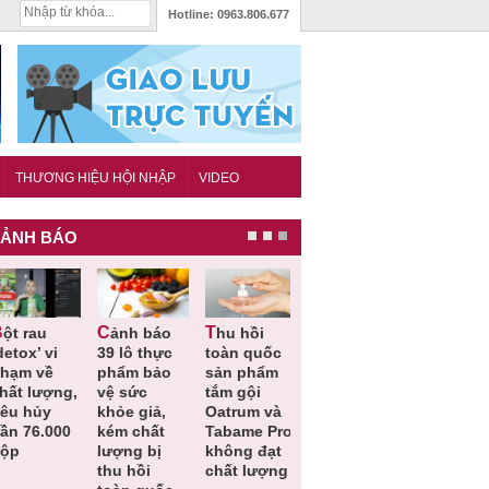
Hotline:
0963.806.677
THƯƠNG HIỆU HỘI NHẬP
VIDEO
ẢNH BÁO
Cảnh báo
Thu hồi
Thu hồi
Người tiêu
etox’ vi
39 lô thực
toàn quốc
Cao lỏng
dùng cần
hạm về
phẩm bảo
sản phẩm
Cảm cúm
cảnh giác
hất lượng,
vệ sức
tắm gội
Bảo
lựa chọn
êu hủy
khỏe giả,
Oatrum và
Phương
thịt lợn đ
ần 76.000
kém chất
Tabame Pro
không đạt
tiêu chuẩ
ộp
lượng bị
không đạt
chất lượng
và an toà
thu hồi
chất lượng