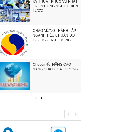
KỸ THUẬT PHỤC VỤ PHÁT
TRIỂN CÔNG NGHỆ CHIẾN
LƯỢC
CHÀO MỪNG THÀNH LẬP
NGÀNH TIÊU CHUẨN ĐO
LƯỜNG CHẤT LƯỢNG
Chuyên đề: NÂNG CAO
NĂNG SUẤT CHẤT LƯỢNG
1
2
3