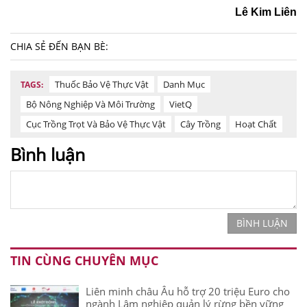
Lê Kim Liên
CHIA SẺ ĐẾN BẠN BÈ:
Thuốc Bảo Vệ Thực Vật
Danh Mục
TAGS:
Bộ Nông Nghiệp Và Môi Trường
VietQ
Cục Trồng Trọt Và Bảo Vệ Thực Vật
Cây Trồng
Hoạt Chất
Bình luận
BÌNH LUẬN
TIN CÙNG CHUYÊN MỤC
Liên minh châu Âu hỗ trợ 20 triệu Euro cho
ngành Lâm nghiệp quản lý rừng bền vững