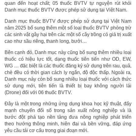
quan đến hoạt chất; 05 thuốc BVTV tự nguyện rút khỏi
Danh mục thuốc BVTV được phép sử dụng tại Việt Nam.
Danh mục thuốc BVTV được phép sử dụng tại Việt Nam
năm 2025 bổ sung thêm một số loại thuốc BVTV phòng trừ
các sinh vật gây hại trên các một số cây trồng có giá trị xuất
cao như sầu riêng, thanh long, bưởi…
Bên cạnh đó, Danh mục này cũng bổ sung thêm nhiều loại
thuốc có hiệu lực tốt, dạng thuốc tiên tiến như OD, EW,
WG … đặc biệt là các thuốc đăng ký sử dụng trên rau, quả,
chè đều có thời gian cách ly ngắn, độ độc thấp. Ngoài ra,
Danh mục này còn bổ sung nhiều loại thuốc với cách thức
sử dụng mới, tiên tiến là thiết bị bay không người lái
(Drone) đối với 06 thuốc BVTV.
Đây là một trong những ứng dụng khoa học kỹ thuật, đẩy
mạnh chuyển đổi số trong sản xuất nông nghiệp và là
bước đột phá tạo nền tảng đưa nông nghiệp phát triển
theo hướng thông minh, hiện đại và bền vững, đáp ứng
yêu cầu tái cơ cấu trong giai đoạn mới.