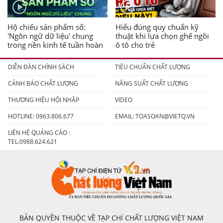
Hộ chiếu sản phẩm số:
Hiểu đúng quy chuẩn kỹ
'Ngôn ngữ dữ liệu' chung
thuật khi lựa chọn ghế ngồi
trong nền kinh tế tuần hoàn
ô tô cho trẻ
DIỄN ĐÀN CHÍNH SÁCH
TIÊU CHUẨN CHẤT LƯỢNG
CẢNH BÁO CHẤT LƯỢNG
NĂNG SUẤT CHẤT LƯỢNG
THƯƠNG HIỆU HỘI NHẬP
VIDEO
HOTLINE: 0963.806.677
EMAIL:
TOASOAN@VIETQ.VN
LIÊN HỆ QUẢNG CÁO :
TEL:0988.624.621
BẢN QUYỀN THUỘC VỀ TẠP CHÍ CHẤT LƯỢNG VIỆT NAM