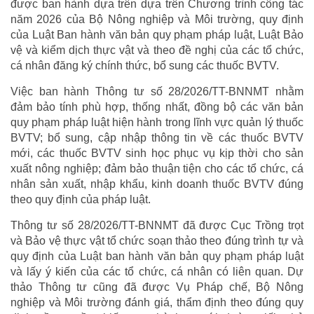
được ban hành dựa trên dựa trên Chương trình công tác
năm 2026 của Bộ Nông nghiệp và Môi trường, quy định
của Luật Ban hành văn bản quy phạm pháp luật, Luật Bảo
vệ và kiểm dịch thực vật và theo đề nghị của các tổ chức,
cá nhân đăng ký chính thức, bổ sung các thuốc BVTV.
Việc ban hành Thông tư số 28/2026/TT-BNNMT nhằm
đảm bảo tính phù hợp, thống nhất, đồng bộ các văn bản
quy phạm pháp luật hiện hành trong lĩnh vực quản lý thuốc
BVTV; bổ sung, cập nhập thông tin về các thuốc BVTV
mới, các thuốc BVTV sinh học phục vụ kịp thời cho sản
xuất nông nghiệp; đảm bảo thuận tiện cho các tổ chức, cá
nhân sản xuất, nhập khẩu, kinh doanh thuốc BVTV đúng
theo quy định của pháp luật.
Thông tư số 28/2026/TT-BNNMT đã được Cục Trồng trọt
và Bảo vệ thực vật tổ chức soạn thảo theo đúng trình tự và
quy định của Luật ban hành văn bản quy phạm pháp luật
và lấy ý kiến của các tổ chức, cá nhân có liên quan. Dự
thảo Thông tư cũng đã được Vụ Pháp chế, Bộ Nông
nghiệp và Môi trường đánh giá, thẩm định theo đúng quy