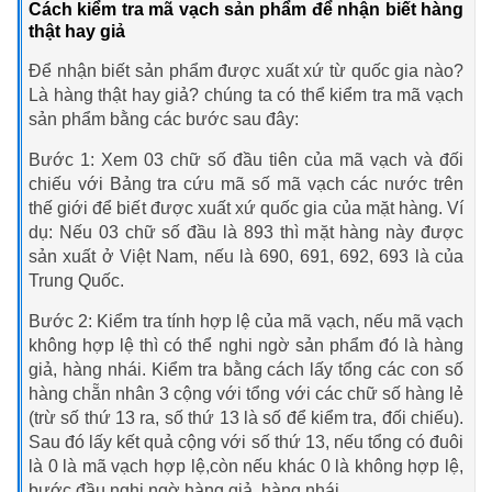
Cách kiểm tra mã vạch sản phẩm để nhận biết hàng
thật hay giả
Để nhận biết sản phẩm được xuất xứ từ quốc gia nào?
Là hàng thật hay giả? chúng ta có thể kiểm tra mã vạch
sản phẩm bằng các bước sau đây:
Bước 1: Xem 03 chữ số đầu tiên của mã vạch và đối
chiếu với Bảng tra cứu mã số mã vạch các nước trên
thế giới để biết được xuất xứ quốc gia của mặt hàng. Ví
dụ: Nếu 03 chữ số đầu là 893 thì mặt hàng này được
sản xuất ở Việt Nam, nếu là 690, 691, 692, 693 là của
Trung Quốc.
Bước 2: Kiểm tra tính hợp lệ của mã vạch, nếu mã vạch
không hợp lệ thì có thể nghi ngờ sản phẩm đó là hàng
giả, hàng nhái. Kiểm tra bằng cách lấy tổng các con số
hàng chẵn nhân 3 cộng với tổng với các chữ số hàng lẻ
(trừ số thứ 13 ra, số thứ 13 là số để kiểm tra, đối chiếu).
Sau đó lấy kết quả cộng với số thứ 13, nếu tổng có đuôi
là 0 là mã vạch hợp lệ,còn nếu khác 0 là không hợp lệ,
bước đầu nghi ngờ hàng giả, hàng nhái.