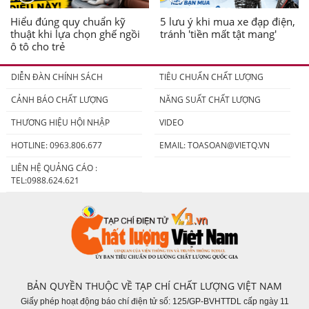
Hiểu đúng quy chuẩn kỹ
5 lưu ý khi mua xe đạp điện,
thuật khi lựa chọn ghế ngồi
tránh 'tiền mất tật mang'
ô tô cho trẻ
DIỄN ĐÀN CHÍNH SÁCH
TIÊU CHUẨN CHẤT LƯỢNG
CẢNH BÁO CHẤT LƯỢNG
NĂNG SUẤT CHẤT LƯỢNG
THƯƠNG HIỆU HỘI NHẬP
VIDEO
HOTLINE: 0963.806.677
EMAIL:
TOASOAN@VIETQ.VN
LIÊN HỆ QUẢNG CÁO :
TEL:0988.624.621
BẢN QUYỀN THUỘC VỀ TẠP CHÍ CHẤT LƯỢNG VIỆT NAM
Giấy phép hoạt động báo chí điện tử số: 125/GP-BVHTTDL cấp ngày 11