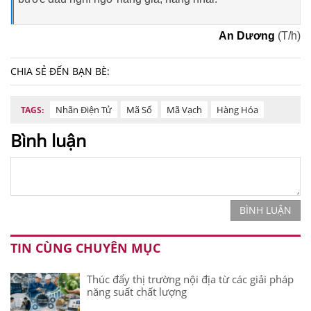
An Dương
(T/h)
CHIA SẺ ĐẾN BẠN BÈ:
Nhãn Điện Tử
Mã Số
Mã Vạch
Hàng Hóa
TAGS:
Bình luận
BÌNH LUẬN
TIN CÙNG CHUYÊN MỤC
Thúc đẩy thị trường nội địa từ các giải pháp
năng suất chất lượng