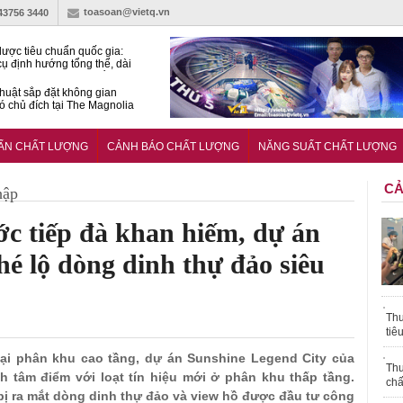
toasoan@vietq.vn
-43756 3440
lược tiêu chuẩn quốc gia:
ụ định hướng tổng thể, dài
o hoạt động tiêu chuẩn
huật sắp đặt không gian
ó chủ đích tại The Magnolia
 Ghana siết tiêu chuẩn quốc
i với xe cũ nhập khẩu?
UẨN CHẤT LƯỢNG
CẢNH BÁO CHẤT LƯỢNG
NĂNG SUẤT CHẤT LƯỢNG
CẢ
hập
c tiếp đà khan hiếm, dự án
é lộ dòng dinh thự đảo siêu
Thu
tiê
 tại phân khu cao tầng, dự án Sunshine Legend City của
Thu
h tâm điểm với loạt tín hiệu mới ở phân khu thấp tầng.
chấ
bị ra mắt dòng dinh thự đảo và view hồ được đầu tư công