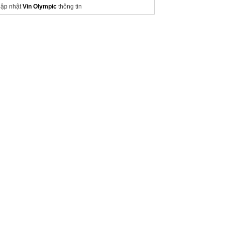
ập nhật
Vin Olympic
thông tin
hám phá
ParkCity Hà Nội
đáng sống
hông Tin
Vinhomes Hóc Môn
Sài Gòn
rang bán
đất Lâm Đồng giá rẻ
hú Mỹ Hưng phumyhungreals.com.vn
acthanglong-urbancity.com.vn
oble Westlake Giá bán
bao nhiêu?
ịch vụ
Cải tạo nhà đà nẵng