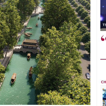
Viện trưởng
TS 
c phải làm
Việc sử dụng hiệu quả chính
à trên thực tế
sách tài khóa không chỉ mang ý
ành như tăng
nghĩa hỗ trợ ngắn hạn mà còn
học công
đóng vai trò tạo nền tảng cho
ác cơ chế
tăng trưởng bền vững dài hạn.
 mới sáng tạo,
CH