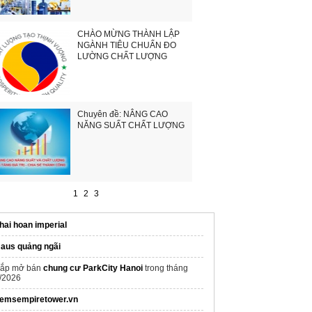
CHÀO MỪNG THÀNH LẬP
NGÀNH TIÊU CHUẨN ĐO
LƯỜNG CHẤT LƯỢNG
Chuyên đề: NÂNG CAO
NĂNG SUẤT CHẤT LƯỢNG
1
2
3
hai hoan imperial
aus quảng ngãi
ắp mở bán
chung cư ParkCity Hanoi
trong tháng
/2026
emsempiretower.vn