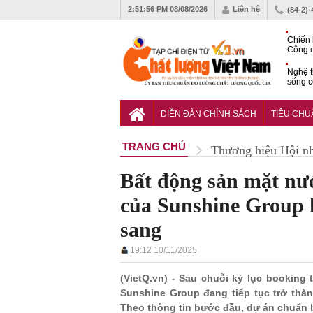
2:51:58 PM
08/08/2026
Liên hệ
(84-2)
Chiến 
Công c
hạn ch
Nghệ t
sống c
Vì sao
gia đố
DIỄN ĐÀN CHÍNH SÁCH
TIÊU CH
TRANG CHỦ
Thương hiệu Hội n
Bất động sản mặt nướ
của Sunshine Group h
sang
19:12 10/11/2025
(VietQ.vn) - Sau chuỗi kỷ lục booking
Sunshine Group đang tiếp tục trở thàn
Theo thông tin bước đầu, dự án chuẩn 