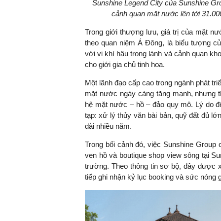
Sunshine Legend City của Sunshine Gro
cảnh quan mặt nước lên tới 31.00
Trong giới thượng lưu, giá trị của mặt nư
theo quan niệm Á Đông, là biểu tượng củ
với vi khí hậu trong lành và cảnh quan kh
cho giới gia chủ tinh hoa.
Một lãnh đạo cấp cao trong ngành phát triể
mặt nước ngày càng tăng mạnh, nhưng thị 
hệ mặt nước – hồ – đảo quy mô. Lý do đế
tạp: xử lý thủy văn bài bản, quỹ đất đủ lớ
dài nhiều năm.
Trong bối cảnh đó, việc Sunshine Group c
ven hồ và boutique shop view sông tại Sun
trường. Theo thông tin sơ bộ, đây được xe
tiếp ghi nhận kỷ lục booking và sức nóng 