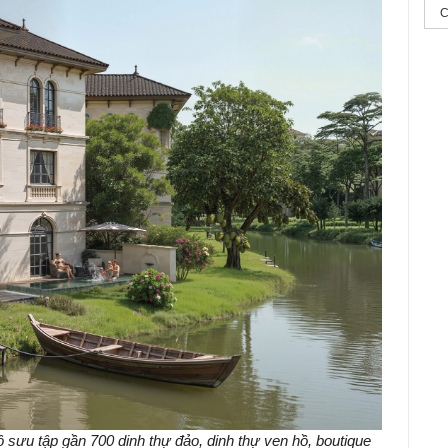
C
K
T
T
P
b
N
D
 sưu tập gần 700 dinh thự đảo, dinh thự ven hồ, boutique