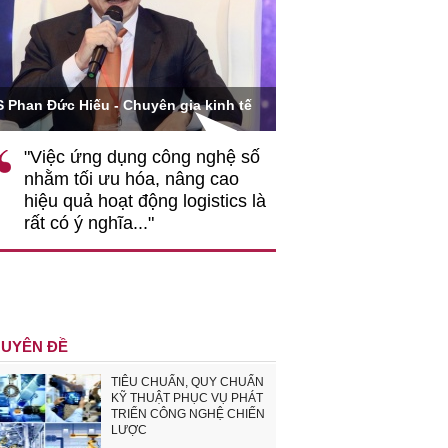
Ông Hoàng Quang Phòng 
Phan Đức Hiếu - Chuyên gia kinh tế
VCCI
"Việc ứng dụng công nghệ số
""Theo tôi, cần s
nhằm tối ưu hóa, nâng cao
gốc rễ về nhận t
hiệu quả hoạt động logistics là
nghiệp cần coi q
rất có ý nghĩa..."
động hài hoà là 
triển..."
UYÊN ĐỀ
TIÊU CHUẨN, QUY CHUẨN
KỸ THUẬT PHỤC VỤ PHÁT
TRIỂN CÔNG NGHỆ CHIẾN
LƯỢC