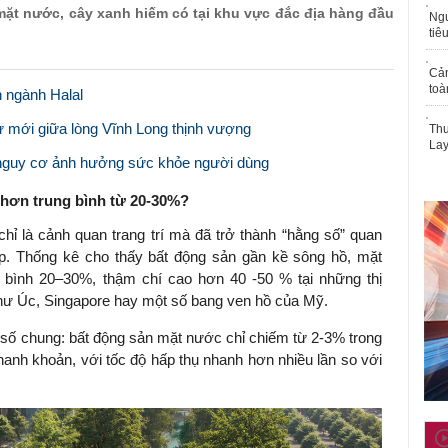
 mặt nước, cây xanh hiếm có tại khu vực đắc địa hàng đầu
Ngư
tiê
Cả
toà
n ngành Halal
 mới giữa lòng Vĩnh Long thịnh vượng
Thu
Lay
, nguy cơ ảnh hưởng sức khỏe người dùng
 hơn trung bình từ 20-30%?
hỉ là cảnh quan trang trí mà đã trở thành “hằng số” quan
ấp. Thống kê cho thấy bất động sản gần kề sông hồ, mặt
bình 20–30%, thậm chí cao hơn 40 -50 % tại những thị
như Úc, Singapore hay một số bang ven hồ của Mỹ.
 số chung: bất động sản mặt nước chỉ chiếm từ 2-3% trong
anh khoản, với tốc độ hấp thụ nhanh hơn nhiều lần so với