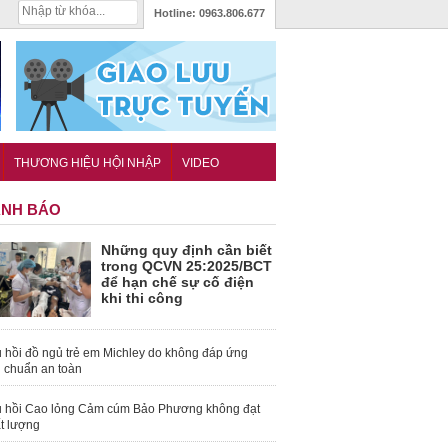
Hotline:
0963.806.677
THƯƠNG HIỆU HỘI NHẬP
VIDEO
NH BÁO
Những quy định cần biết
trong QCVN 25:2025/BCT
để hạn chế sự cố điện
khi thi công
 hồi đồ ngủ trẻ em Michley do không đáp ứng
u chuẩn an toàn
 hồi Cao lỏng Cảm cúm Bảo Phương không đạt
t lượng