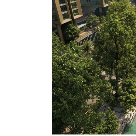
TS. Nguyễn Đức Độ - Phó 
Viện Kinh tế Tài chính
"Có rất nhiều việ
ngay từ bây giờ v
đang được tiến h
đầu tư cho khoa 
nghệ; ban hành c
khuyến khích đổi
khởi nghiệp..."