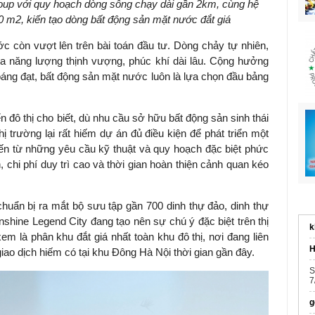
up với quy hoạch dòng sông chạy dài gần 2km, cùng hệ
0 m2, kiến tạo dòng bất động sản mặt nước đắt giá
ớc còn vượt lên trên bài toán đầu tư. Dòng chảy tự nhiên,
a năng lượng thịnh vượng, phúc khí dài lâu. Cộng hưởng
oáng đạt, bất động sản mặt nước luôn là lựa chọn đầu bảng
n đô thị cho biết, dù nhu cầu sở hữu bất động sản sinh thái
trường lại rất hiếm dự án đủ điều kiện để phát triển một
n từ những yêu cầu kỹ thuật và quy hoạch đặc biệt phức
n, chi phí duy trì cao và thời gian hoàn thiện cảnh quan kéo
huẩn bị ra mắt bộ sưu tập gần 700 dinh thự đảo, dinh thự
shine Legend City đang tạo nên sự chú ý đặc biệt trên thị
k
m là phân khu đắt giá nhất toàn khu đô thị, nơi đang liên
H
giao dịch hiếm có tại khu Đông Hà Nội thời gian gần đây.
S
7
g