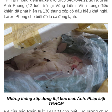
TP.Hải Phòng kiểm tra xe ô tô BKS 54C-844.12 do Nguyễn
Anh Phong (42 tuổi, trú tại Vũng Liêm, Vĩnh Long) điều
khiển đã phát hiện ra 130 thùng xốp có dấu hiệu khả nghi.
Lái xe Phong cho biết đó là cá đông lạnh.
Những thùng xốp đựng thịt bốc mùi. Ảnh: Pháp luật
TP.HCM
PV của báo Pháp luật TP.HCM cho biết, lực lượng chức