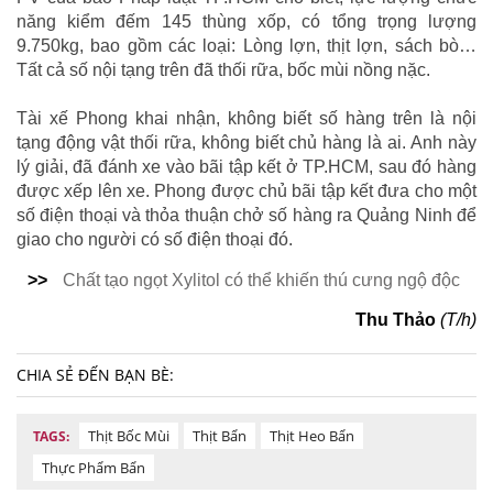
năng kiểm đếm 145 thùng xốp, có tổng trọng lượng
9.750kg, bao gồm các loại: Lòng lợn, thịt lợn, sách bò…
Tất cả số nội tạng trên đã thối rữa, bốc mùi nồng nặc.
Tài xế Phong khai nhận, không biết số hàng trên là nội
tạng động vật thối rữa, không biết chủ hàng là ai. Anh này
lý giải, đã đánh xe vào bãi tập kết ở TP.HCM, sau đó hàng
được xếp lên xe. Phong được chủ bãi tập kết đưa cho một
số điện thoại và thỏa thuận chở số hàng ra Quảng Ninh để
giao cho người có số điện thoại đó.
>>
Chất tạo ngọt Xylitol có thể khiến thú cưng ngộ độc
Thu Thảo
(T/h)
CHIA SẺ ĐẾN BẠN BÈ:
Thịt Bốc Mùi
Thịt Bẩn
Thịt Heo Bẩn
TAGS:
Thực Phẩm Bẩn