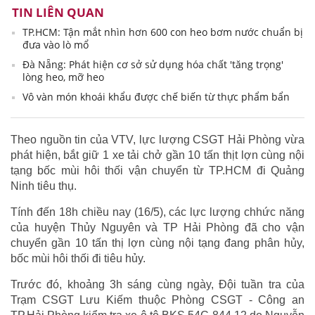
TIN LIÊN QUAN
TP.HCM: Tận mắt nhìn hơn 600 con heo bơm nước chuẩn bị
đưa vào lò mổ
Đà Nẵng: Phát hiện cơ sở sử dụng hóa chất 'tăng trọng'
lòng heo, mỡ heo
Vô vàn món khoái khẩu được chế biến từ thực phẩm bẩn
Theo nguồn tin của VTV, lực lượng CSGT Hải Phòng vừa
phát hiện, bắt giữ 1 xe tải chở gần 10 tấn thịt lợn cùng nội
tạng bốc mùi hôi thối vận chuyển từ TP.HCM đi Quảng
Ninh tiêu thụ.
Tính đến 18h chiều nay (16/5), các lực lượng chhức năng
của huyện Thủy Nguyên và TP Hải Phòng đã cho vận
chuyển gần 10 tấn thị lợn cùng nội tạng đang phân hủy,
bốc mùi hôi thối đi tiêu hủy.
Trước đó, khoảng 3h sáng cùng ngày, Đội tuần tra của
Trạm CSGT Lưu Kiếm thuộc Phòng CSGT - Công an