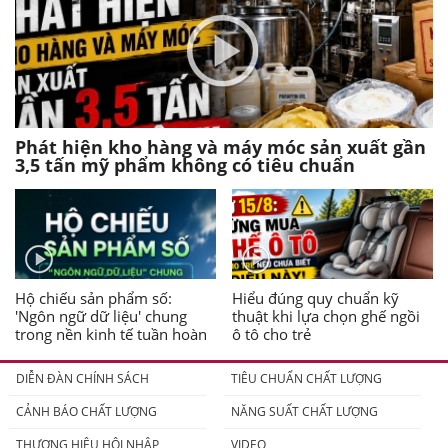
Phát hiện kho hàng và máy móc sản xuất gần
3,5 tấn mỹ phẩm không có tiêu chuẩn
Hộ chiếu sản phẩm số:
Hiểu đúng quy chuẩn kỹ
'Ngôn ngữ dữ liệu' chung
thuật khi lựa chọn ghế ngồi
trong nền kinh tế tuần hoàn
ô tô cho trẻ
DIỄN ĐÀN CHÍNH SÁCH
TIÊU CHUẨN CHẤT LƯỢNG
CẢNH BÁO CHẤT LƯỢNG
NĂNG SUẤT CHẤT LƯỢNG
THƯƠNG HIỆU HỘI NHẬP
VIDEO