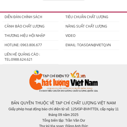
DIỄN ĐÀN CHÍNH SÁCH
TIÊU CHUẨN CHẤT LƯỢNG
CẢNH BÁO CHẤT LƯỢNG
NĂNG SUẤT CHẤT LƯỢNG
THƯƠNG HIỆU HỘI NHẬP
VIDEO
HOTLINE: 0963.806.677
EMAIL:
TOASOAN@VIETQ.VN
LIÊN HỆ QUẢNG CÁO :
TEL:0988.624.621
BẢN QUYỀN THUỘC VỀ TẠP CHÍ CHẤT LƯỢNG VIỆT NAM
Giấy phép hoạt động báo chí điện tử số: 125/GP-BVHTTDL cấp ngày 11
tháng 09 năm 2025
Tổng biên tập: Trần Văn Dư
Thư ký tòa soạn: Đặng Anh Đức