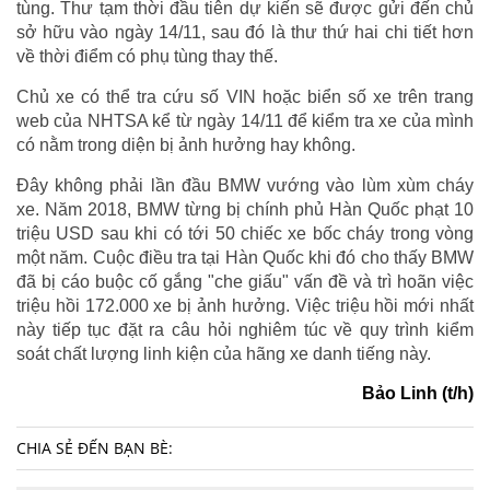
tùng. Thư tạm thời đầu tiên dự kiến sẽ được gửi đến chủ
sở hữu vào ngày 14/11, sau đó là thư thứ hai chi tiết hơn
về thời điểm có phụ tùng thay thế.
Chủ xe có thể tra cứu số VIN hoặc biển số xe trên trang
web của NHTSA kể từ ngày 14/11 để kiểm tra xe của mình
có nằm trong diện bị ảnh hưởng hay không.
Đây không phải lần đầu BMW vướng vào lùm xùm cháy
xe. Năm 2018, BMW từng bị chính phủ Hàn Quốc phạt 10
triệu USD sau khi có tới 50 chiếc xe bốc cháy trong vòng
một năm. Cuộc điều tra tại Hàn Quốc khi đó cho thấy BMW
đã bị cáo buộc cố gắng "che giấu" vấn đề và trì hoãn việc
triệu hồi 172.000 xe bị ảnh hưởng. Việc triệu hồi mới nhất
này tiếp tục đặt ra câu hỏi nghiêm túc về quy trình kiểm
soát chất lượng linh kiện của hãng xe danh tiếng này.
Bảo Linh (t/h)
CHIA SẺ ĐẾN BẠN BÈ: