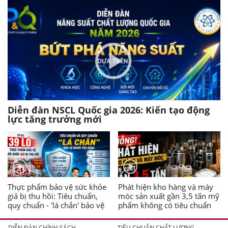
Diễn đàn NSCL Quốc gia 2026: Kiến tạo động
lực tăng trưởng mới
Thực phẩm bảo vệ sức khỏe
Phát hiện kho hàng và máy
giả bị thu hồi: Tiêu chuẩn,
móc sản xuất gần 3,5 tấn mỹ
quy chuẩn - 'lá chắn' bảo vệ
phẩm không có tiêu chuẩn
người tiêu dùng
DIỄN ĐÀN CHÍNH SÁCH
TIÊU CHUẨN CHẤT LƯỢNG