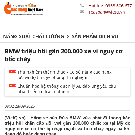
Hotline: 0963.806.677
Toasoan@vietq.vn
NĂNG SUẤT CHẤT LƯỢNG
SẢN PHẨM DỊCH VỤ
BMW triệu hồi gần 200.000 xe vì nguy cơ
bốc cháy
Thử nghiệm thành thạo - Cơ sở nâng cao năng
lực và độ tin cậy phòng thí nghiệm
Chuẩn hóa hệ thống quản lý AI, đáp ứng yêu cầu
phát triển có trách nhiệm
08:02 28/09/2025
(VietQ.vn) - Hãng xe của Đức BMW vừa phát đi thông báo
triệu hồi khẩn cấp đối với gần 200.000 chiếc xe tại Mỹ do
nguy cơ xe có thể bị chập mạch và bốc cháy ngay cả khi
đang đỗ hoặc đang chạy.