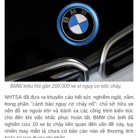
BMW triệu hồi gần 200.000 xe vì nguy cơ bốc cháy.
NHTSA đã đưa ra khuyến cáo hết sức nghiêm ngặt, nằm
trong phần "cảnh báo nguy cơ cháy nổ": chủ sở hữu xe
nên đỗ xe ngoài trời và tránh xa các công trình kiến trúc
cho đến khi việc khắc phục hoàn tất. BMW cho biết đã
nghiên cứu 10 xe bị cháy liên quan đến vấn đề này, tuy
nhiên may mắn là chưa có báo cáo nào về thương tích
hoặc tai nạn được ghi nhận.