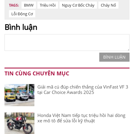
BMW
Triệu Hồi
Nguy Cơ Bốc Cháy
Cháy Nổ
TAGS:
Lỗi Động Cơ
Bình luận
BÌNH LUẬN
TIN CÙNG CHUYÊN MỤC
Giải mã cú đúp chiến thắng của VinFast VF 3
tại Car Choice Awards 2025
Honda Việt Nam tiếp tục triệu hồi hai dòng
xe mô tô để sửa lỗi kỹ thuật