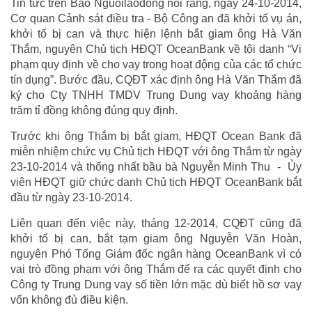
Tin tức trên Báo Nguoilaodong nói rằng, ngày 24-10-2014,
Cơ quan Cảnh sát điều tra - Bộ Công an đã khởi tố vụ án,
khởi tố bị can và thực hiện lệnh bắt giam ông Hà Văn
Thắm, nguyên Chủ tịch HĐQT OceanBank về tội danh “Vi
phạm quy định về cho vay trong hoạt động của các tổ chức
tín dụng”. Bước đầu, CQĐT xác định ông Hà Văn Thắm đã
ký cho Cty TNHH TMDV Trung Dung vay khoảng hàng
trăm tỉ đồng không đúng quy định.
Trước khi ông Thắm bị bắt giam, HĐQT Ocean Bank đã
miễn nhiệm chức vụ Chủ tịch HĐQT với ông Thắm từ ngày
23-10-2014 và thống nhất bầu bà Nguyễn Minh Thu - Ủy
viên HĐQT giữ chức danh Chủ tịch HĐQT OceanBank bắt
đầu từ ngày 23-10-2014.
Liên quan đến việc này, tháng 12-2014, CQĐT cũng đã
khởi tố bị can, bắt tạm giam ông Nguyễn Văn Hoàn,
nguyên Phó Tổng Giám đốc ngân hàng OceanBank vì có
vai trò đồng phạm với ông Thắm để ra các quyết định cho
Công ty Trung Dung vay số tiền lớn mặc dù biết hồ sơ vay
vốn không đủ điều kiện.