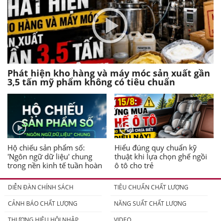
Phát hiện kho hàng và máy móc sản xuất gần
3,5 tấn mỹ phẩm không có tiêu chuẩn
Hộ chiếu sản phẩm số:
Hiểu đúng quy chuẩn kỹ
'Ngôn ngữ dữ liệu' chung
thuật khi lựa chọn ghế ngồi
trong nền kinh tế tuần hoàn
ô tô cho trẻ
DIỄN ĐÀN CHÍNH SÁCH
TIÊU CHUẨN CHẤT LƯỢNG
CẢNH BÁO CHẤT LƯỢNG
NĂNG SUẤT CHẤT LƯỢNG
THƯƠNG HIỆU HỘI NHẬP
VIDEO