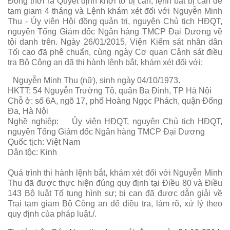
Đồng thời ra Quyết định khởi tố bị can, lệnh bắt bị can để
tạm giam 4 tháng và Lệnh khám xét đối với Nguyễn Minh
Thu - Ủy viên Hội đồng quản trị, nguyên Chủ tịch HĐQT,
nguyên Tổng Giám đốc Ngân hàng TMCP Đại Dương về
tội danh trên. Ngày 26/01/2015, Viện Kiểm sát nhân dân
Tối cao đã phê chuẩn, cùng ngày Cơ quan Cảnh sát điều
tra Bộ Công an đã thi hành lệnh bắt, khám xét đối với:
Nguyễn Minh Thu (nữ), sinh ngày 04/10/1973.
HKTT: 54 Nguyễn Trường Tộ, quận Ba Đình, TP Hà Nội
Chỗ ở: số 6A, ngõ 17, phố Hoàng Ngọc Phách, quận Đống
Đa, Hà Nội
Nghề nghiệp:
Ủy viên HĐQT, nguyên Chủ tịch HĐQT,
nguyên Tổng Giám đốc Ngân hàng TMCP Đại Dương
Quốc tịch: Việt Nam
Dân tộc: Kinh
Quá trình thi hành lệnh bắt, khám xét đối với Nguyễn Minh
Thu đã được thực hiện đúng quy định tại Điều 80 và Điều
143 Bộ luật Tố tụng hình sự; bị can đã được dẫn giải về
Trại tạm giam Bộ Công an để điều tra, làm rõ, xử lý theo
quy định của pháp luật./.