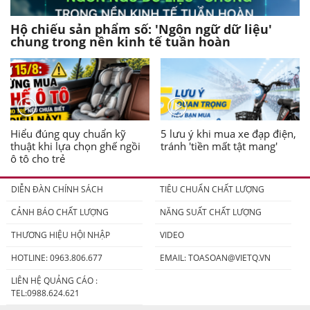
Hộ chiếu sản phẩm số: 'Ngôn ngữ dữ liệu'
chung trong nền kinh tế tuần hoàn
Hiểu đúng quy chuẩn kỹ
5 lưu ý khi mua xe đạp điện,
thuật khi lựa chọn ghế ngồi
tránh 'tiền mất tật mang'
ô tô cho trẻ
DIỄN ĐÀN CHÍNH SÁCH
TIÊU CHUẨN CHẤT LƯỢNG
CẢNH BÁO CHẤT LƯỢNG
NĂNG SUẤT CHẤT LƯỢNG
THƯƠNG HIỆU HỘI NHẬP
VIDEO
HOTLINE: 0963.806.677
EMAIL:
TOASOAN@VIETQ.VN
LIÊN HỆ QUẢNG CÁO :
TEL:0988.624.621