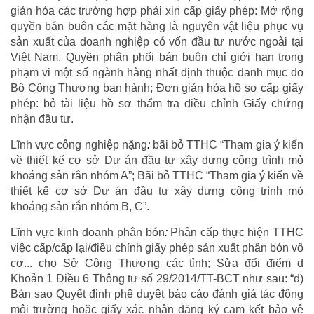
giản hóa các trường hợp phải xin cấp giấy phép: Mở rộng
quyền bán buôn các mặt hàng là nguyên vật liệu phục vụ
sản xuất của doanh nghiệp có vốn đầu tư nước ngoài tại
Việt Nam. Quyền phân phối bán buôn chỉ giới hạn trong
phạm vi một số ngành hàng nhất định thuộc danh mục do
Bộ Công Thương ban hành; Đơn giản hóa hồ sơ cấp giấy
phép: bỏ tài liệu hồ sơ thẩm tra điều chỉnh Giấy chứng
nhận đầu tư.
Lĩnh vực công nghiệp nặng
:
bãi bỏ TTHC “Tham gia ý kiến
về thiết kế cơ sở Dự án đầu tư xây dựng công trình mỏ
khoáng sản rắn nhóm A”; Bãi bỏ TTHC “Tham gia ý kiến về
thiết kế cơ sở Dự án đầu tư xây dựng công trình mỏ
khoáng sản rắn nhóm B, C”.
Lĩnh vực kinh doanh phân bón
:
Phân cấp thực hiện TTHC
việc cấp/cấp lại/điều chỉnh giấy phép sản xuất phân bón vô
cơ... cho Sở Công Thương các tỉnh; Sửa đổi điểm d
Khoản 1 Điều 6 Thông tư số 29/2014/TT-BCT như sau: “d)
Bản sao Quyết định phê duyệt báo cáo đánh giá tác động
môi trường hoặc giấy xác nhận đăng ký cam kết bảo vệ