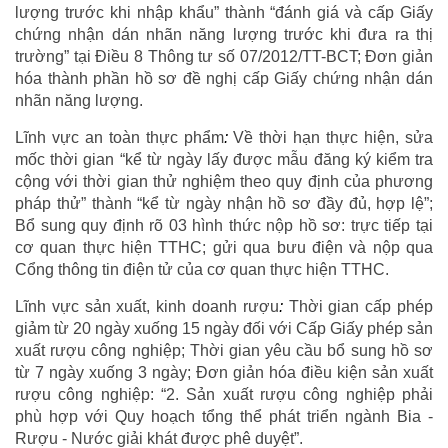
lượng trước khi nhập khẩu” thành “đánh giá và cấp Giấy
chứng nhận dán nhãn năng lượng trước khi đưa ra thị
trường” tại Điều 8 Thông tư số 07/2012/TT-BCT; Đơn giản
hóa thành phần hồ sơ đề nghị cấp Giấy chứng nhận dán
nhãn năng lượng.
Lĩnh vực an toàn thực phẩm
:
Về thời hạn thực hiện, sửa
mốc thời gian “kể từ ngày lấy được mẫu đăng ký kiểm tra
cộng với thời gian thử nghiệm theo quy định của phương
pháp thử” thành “kể từ ngày nhận hồ sơ đầy đủ, hợp lệ”;
Bổ sung quy định rõ 03 hình thức nộp hồ sơ: trực tiếp tại
cơ quan thực hiện TTHC; gửi qua bưu điện và nộp qua
Cổng thông tin điện tử của cơ quan thực hiện TTHC.
Lĩnh vực sản xuất, kinh doanh rượu
:
Thời gian cấp phép
giảm từ 20 ngày xuống 15 ngày đối với Cấp Giấy phép sản
xuất rượu công nghiệp; Thời gian yêu cầu bổ sung hồ sơ
từ 7 ngày xuống 3 ngày; Đơn giản hóa điều kiện sản xuất
rượu công nghiệp: “2. Sản xuất rượu công nghiệp phải
phù hợp với Quy hoạch tổng thể phát triển ngành Bia -
Rượu - Nước giải khát được phê duyệt”.