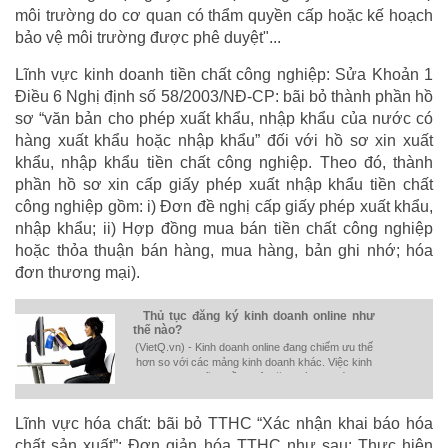
môi trường do cơ quan có thẩm quyền cấp hoặc kế hoạch
bảo vệ môi trường được phê duyệt"...
Lĩnh vực kinh doanh tiền chất công nghiệp: Sửa Khoản 1
Điều 6 Nghị định số 58/2003/NĐ-CP: bãi bỏ thành phần hồ
sơ “văn bản cho phép xuất khẩu, nhập khẩu của nước có
hàng xuất khẩu hoặc nhập khẩu” đối với hồ sơ xin xuất
khẩu, nhập khẩu tiền chất công nghiệp. Theo đó, thành
phần hồ sơ xin cấp giấy phép xuất nhập khẩu tiền chất
công nghiệp gồm: i) Đơn đề nghị cấp giấy phép xuất khẩu,
nhập khẩu; ii) Hợp đồng mua bán tiền chất công nghiệp
hoặc thỏa thuận bán hàng, mua hàng, bản ghi nhớ; hóa
đơn thương mại).
Thủ tục đăng ký kinh doanh online như
thế nào?
(VietQ.vn) - Kinh doanh online đang chiếm ưu thế
hơn so với các mảng kinh doanh khác. Việc kinh
doanh online cũng cần phải đăng ký theo trình tự,
thủ tục nhất định.
Lĩnh vực hóa chất: bãi bỏ TTHC “Xác nhận khai báo hóa
chất sản xuất”; Đơn giản hóa TTHC như sau: Thực hiện