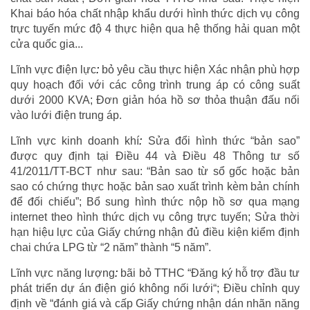
Khai báo hóa chất nhập khẩu dưới hình thức dịch vụ công
trực tuyến mức độ 4 thực hiện qua hệ thống hải quan một
cửa quốc gia...
Lĩnh vực điện lực
:
bỏ yêu cầu thực hiện Xác nhận phù hợp
quy hoạch đối với các công trình trung áp có công suất
dưới 2000 KVA; Đơn giản hóa hồ sơ thỏa thuận đấu nối
vào lưới điện trung áp.
Lĩnh vực kinh doanh khí
:
Sửa đổi hình thức “bản sao”
được quy định tại Điều 44 và Điều 48 Thông tư số
41/2011/TT-BCT như sau: “Bản sao từ sổ gốc hoặc bản
sao có chứng thực hoặc bản sao xuất trình kèm bản chính
để đối chiếu”; Bổ sung hình thức nộp hồ sơ qua mạng
internet theo hình thức dịch vụ công trực tuyến; Sửa thời
hạn hiệu lực của Giấy chứng nhận đủ điều kiện kiểm định
chai chứa LPG từ “2 năm” thành “5 năm”.
Lĩnh vực năng lượng
:
bãi bỏ TTHC “Đăng ký hỗ trợ đầu tư
phát triển dự án điện gió không nối lưới“; Điều chỉnh quy
định về “đánh giá và cấp Giấy chứng nhận dán nhãn năng