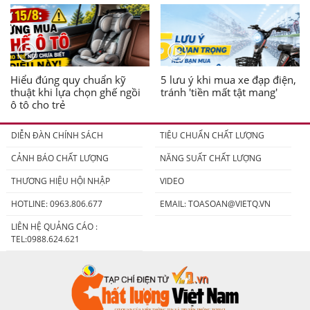
Hiểu đúng quy chuẩn kỹ
5 lưu ý khi mua xe đạp điện,
thuật khi lựa chọn ghế ngồi
tránh 'tiền mất tật mang'
ô tô cho trẻ
DIỄN ĐÀN CHÍNH SÁCH
TIÊU CHUẨN CHẤT LƯỢNG
CẢNH BÁO CHẤT LƯỢNG
NĂNG SUẤT CHẤT LƯỢNG
THƯƠNG HIỆU HỘI NHẬP
VIDEO
HOTLINE: 0963.806.677
EMAIL:
TOASOAN@VIETQ.VN
LIÊN HỆ QUẢNG CÁO :
TEL:0988.624.621