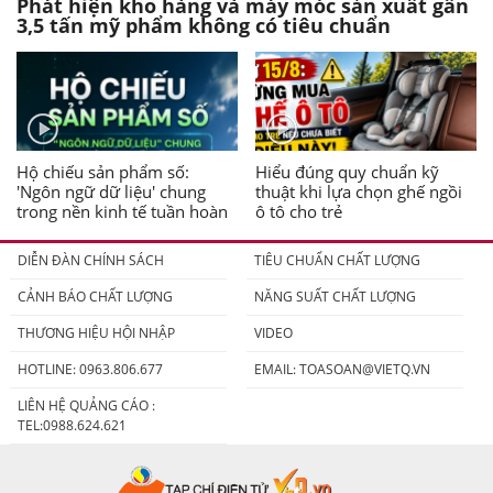
Phát hiện kho hàng và máy móc sản xuất gần
3,5 tấn mỹ phẩm không có tiêu chuẩn
Hộ chiếu sản phẩm số:
Hiểu đúng quy chuẩn kỹ
'Ngôn ngữ dữ liệu' chung
thuật khi lựa chọn ghế ngồi
trong nền kinh tế tuần hoàn
ô tô cho trẻ
DIỄN ĐÀN CHÍNH SÁCH
TIÊU CHUẨN CHẤT LƯỢNG
CẢNH BÁO CHẤT LƯỢNG
NĂNG SUẤT CHẤT LƯỢNG
THƯƠNG HIỆU HỘI NHẬP
VIDEO
HOTLINE: 0963.806.677
EMAIL:
TOASOAN@VIETQ.VN
LIÊN HỆ QUẢNG CÁO :
TEL:0988.624.621