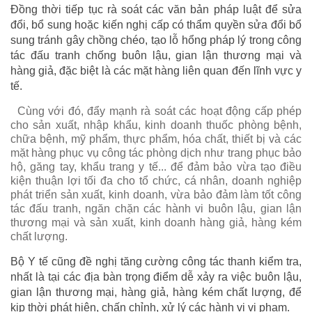
Đồng thời tiếp tục rà soát các văn bản pháp luật để sửa
đổi, bổ sung hoặc kiến nghị cấp có thẩm quyền sửa đổi bổ
sung tránh gây chồng chéo, tạo lỗ hổng pháp lý trong công
tác đấu tranh chống buôn lậu, gian lận thương mại và
hàng giả, đặc biệt là các mặt hàng liên quan đến lĩnh vực y
tế.
Cùng với đó, đẩy mạnh rà soát các hoạt động cấp phép
cho sản xuất, nhập khẩu, kinh doanh thuốc phòng bệnh,
chữa bệnh, mỹ phẩm, thực phẩm, hóa chất, thiết bị và các
mặt hàng phục vụ công tác phòng dịch như trang phục bảo
hộ, găng tay, khẩu trang y tế... để đảm bảo vừa tạo điều
kiện thuận lợi tối đa cho tổ chức, cá nhân, doanh nghiệp
phát triển sản xuất, kinh doanh, vừa bảo đảm làm tốt công
tác đấu tranh, ngăn chặn các hành vi buôn lậu, gian lận
thương mại và sản xuất, kinh doanh hàng giả, hàng kém
chất lượng.
Bộ Y tế cũng đề nghị tăng cường công tác thanh kiểm tra,
nhất là tại các địa bàn trọng điểm dễ xảy ra việc buôn lậu,
gian lận thương mại, hàng giả, hàng kém chất lượng, để
kịp thời phát hiện, chấn chỉnh, xử lý các hành vi vi phạm.