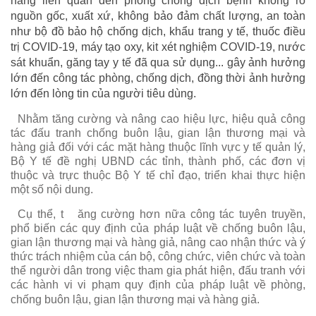
hàng liên quan đến phòng chống dịch bệnh không rõ
nguồn gốc, xuất xứ, không bảo đảm chất lượng, an toàn
như bộ đồ bảo hộ chống dịch, khẩu trang y tế, thuốc điều
trị COVID-19, máy tạo oxy, kit xét nghiệm COVID-19, nước
sát khuẩn, găng tay y tế đã qua sử dụng... gây ảnh hưởng
lớn đến công tác phòng, chống dịch, đồng thời ảnh hưởng
lớn đến lòng tin của người tiêu dùng.
Nhằm tăng cường và nâng cao hiệu lực, hiệu quả công
tác đấu tranh chống buôn lậu, gian lận thương mại và
hàng giả đối với các mặt hàng thuộc lĩnh vực y tế quản lý,
Bộ Y tế đề nghị UBND các tỉnh, thành phố, các đơn vị
thuộc và trực thuộc Bộ Y tế chỉ đạo, triển khai thực hiện
một số nội dung.
Cụ thể, t
ăng cường hơn nữa công tác tuyên truyền,
phổ biến các quy định của pháp luật về chống buôn lậu,
gian lận thương mại và hàng giả, nâng cao nhận thức và ý
thức trách nhiệm của cán bộ, công chức, viên chức và toàn
thể người dân trong việc tham gia phát hiện, đấu tranh với
các hành vi vi phạm quy định của pháp luật về phòng,
chống buôn lậu, gian lận thương mại và hàng giả.